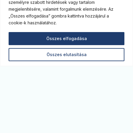
személyre szabott hirdetések vagy tartalom
megjelenítésére, valamint forgalmunk elemzésére. Az
„Összes elfogadása” gombra kattintva hozzájárul a
cookie-k használatához.
Összes elfogadása
Összes elutasítása
Monitor blog. A legfrissebb gazdasági elemzések,
kitekintések az MBH Bank szakértőitől. Képben
vagyunk a piacon.