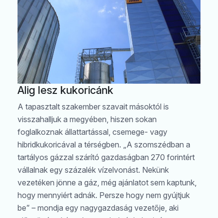
Alig lesz kukoricánk
A tapasztalt szakember szavait másoktól is
visszahalljuk a megyében, hiszen sokan
foglalkoznak állattartással, csemege- vagy
hibridkukoricával a térségben. „A szomszédban a
tartályos gázzal szárító gazdaságban 270 forintért
vállalnak egy százalék vízelvonást. Nekünk
vezetéken jönne a gáz, még ajánlatot sem kaptunk,
hogy mennyiért adnák. Persze hogy nem gyújtjuk
be” – mondja egy nagygazdaság vezetője, aki