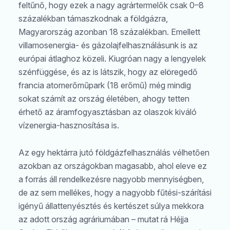
feltűnő, hogy ezek a nagy agrártermelők csak 0–8
százalékban támaszkodnak a földgázra,
Magyarország azonban 18 százalékban. Emellett
villamosenergia- és gázolajfelhasználásunk is az
európai átlaghoz közeli. Kiugróan nagy a lengyelek
szénfüggése, és az is látszik, hogy az elöregedő
francia atomerőműpark (18 erőmű) még mindig
sokat számít az ország életében, ahogy tetten
érhető az áramfogyasztásban az olaszok kiváló
vízenergia-hasznosítása is.
Az egy hektárra jutó földgázfelhasználás vélhetően
azokban az országokban magasabb, ahol eleve ez
a forrás áll rendelkezésre nagyobb mennyiségben,
de az sem mellékes, hogy a nagyobb fűtési-szárítási
igényű állattenyésztés és kertészet súlya mekkora
az adott ország agráriumában – mutat rá Héjja