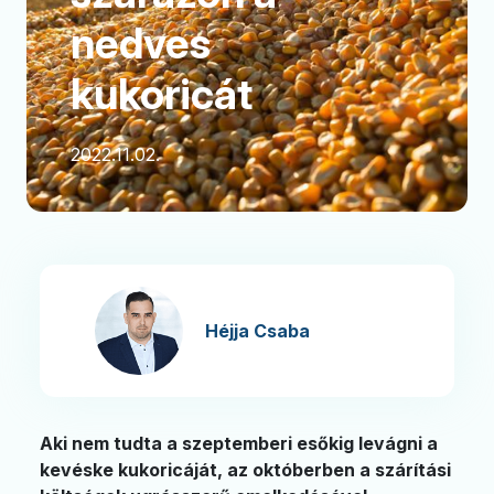
nedves
kukoricát
2022.11.02.
Héjja Csaba
Aki nem tudta a szeptemberi esőkig levágni a
kevéske kukoricáját, az októberben a szárítási