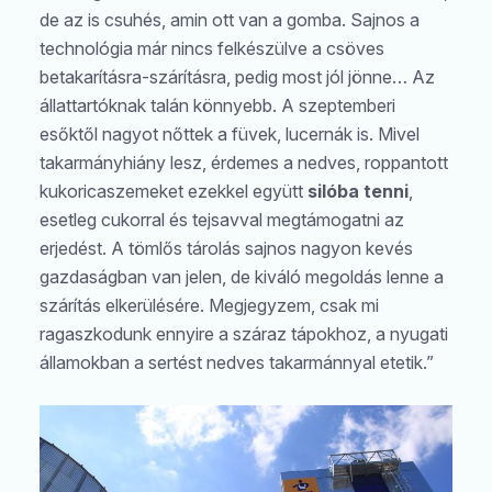
de az is csuhés, amin ott van a gomba. Sajnos a
technológia már nincs felkészülve a csöves
betakarításra-szárításra, pedig most jól jönne… Az
állattartóknak talán könnyebb. A szeptemberi
esőktől nagyot nőttek a füvek, lucernák is. Mivel
takarmányhiány lesz, érdemes a nedves, roppantott
kukoricaszemeket ezekkel együtt
silóba tenni
,
esetleg cukorral és tejsavval megtámogatni az
erjedést. A tömlős tárolás sajnos nagyon kevés
gazdaságban van jelen, de kiváló megoldás lenne a
szárítás elkerülésére. Megjegyzem, csak mi
ragaszkodunk ennyire a száraz tápokhoz, a nyugati
államokban a sertést nedves takarmánnyal etetik.”