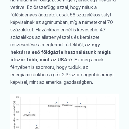
vetítve. Ez összefügg azzal, hogy náluk a
fűtésigényes ágazatok csak 56 százalékos súlyt
képviselnek az agráriumban, míg a németeknél 70
százalékot. Hazánkban ennél is kevesebb, 47
százalékos az állattenyésztés és kertészet
részesedése a megtermelt értékből,
az egy
hektárra eső földgázfelhasználásunk mégis
ötször több, mint az USA-é
. Ez még annak
fényében is szomorú, hogy tudjuk, az
energiamixünkben a gáz 2,3-szor nagyobb arányt
képvisel, mint az amerikai gazdaságban.