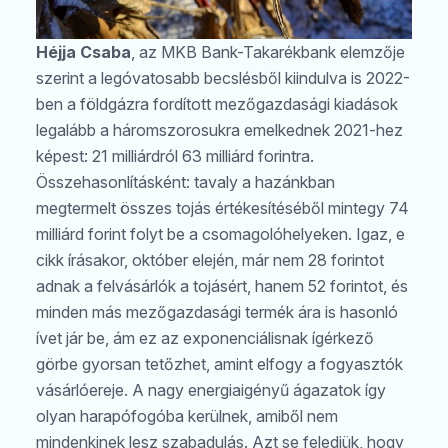
Héjja Csaba
, az MKB Bank-Takarékbank elemzője
szerint a legóvatosabb becslésből kiindulva is 2022-
ben a földgázra fordított mezőgazdasági kiadások
legalább a háromszorosukra emelkednek 2021-hez
képest: 21 milliárdról 63 milliárd forintra.
Összehasonlításként: tavaly a hazánkban
megtermelt összes tojás értékesítéséből mintegy 74
milliárd forint folyt be a csomagolóhelyeken. Igaz, e
cikk írásakor, október elején, már nem 28 forintot
adnak a felvásárlók a tojásért, hanem 52 forintot, és
minden más mezőgazdasági termék ára is hasonló
ívet jár be, ám ez az exponenciálisnak ígérkező
görbe gyorsan tetőzhet, amint elfogy a fogyasztók
vásárlóereje. A nagy energiaigényű ágazatok így
olyan harapófogóba kerülnek, amiből nem
mindenkinek lesz szabadulás. Azt se feledjük, hogy