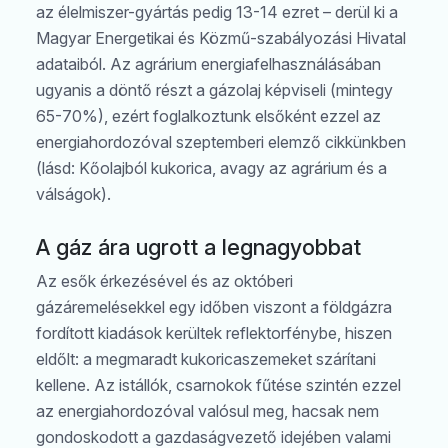
az élelmiszer-gyártás pedig 13-14 ezret – derül ki a
Magyar Energetikai és Közmű-szabályozási Hivatal
adataiból. Az agrárium energiafelhasználásában
ugyanis a döntő részt a gázolaj képviseli (mintegy
65-70%), ezért foglalkoztunk elsőként ezzel az
energiahordozóval szeptemberi elemző cikkünkben
(lásd: Kőolajból kukorica, avagy az agrárium és a
válságok).
A gáz ára ugrott a legnagyobbat
Az esők érkezésével és az októberi
gázáremelésekkel egy időben viszont a földgázra
fordított kiadások kerültek reflektorfénybe, hiszen
eldőlt: a megmaradt kukoricaszemeket szárítani
kellene. Az istállók, csarnokok fűtése szintén ezzel
az energiahordozóval valósul meg, hacsak nem
gondoskodott a gazdaságvezető idejében valami