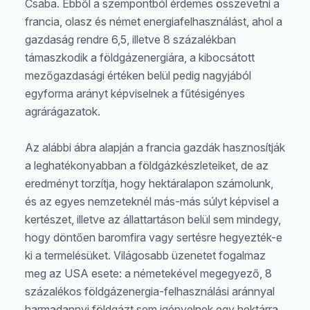
Csaba. Ebből a szempontból érdemes összevetni a
francia, olasz és német energiafelhasználást, ahol a
gazdaság rendre 6,5, illetve 8 százalékban
támaszkodik a földgázenergiára, a kibocsátott
mezőgazdasági értéken belül pedig nagyjából
egyforma arányt képviselnek a fűtésigényes
agrárágazatok.
Az alábbi ábra alapján a francia gazdák hasznosítják
a leghatékonyabban a földgázkészleteiket, de az
eredményt torzítja, hogy hektáralapon számolunk,
és az egyes nemzeteknél más-más súlyt képvisel a
kertészet, illetve az állattartáson belül sem mindegy,
hogy döntően baromfira vagy sertésre hegyezték-e
ki a termelésüket. Világosabb üzenetet fogalmaz
meg az USA esete: a németekével megegyező, 8
százalékos földgázenergia-felhasználási aránnyal
harmadannyi földgázt sem igényelnek egy hektárra