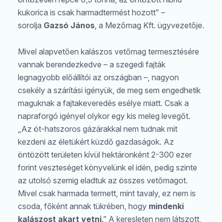
kukorica is csak harmadtermést hozott” –
sorolja
Gazsó János
, a Mezőmag Kft. ügyvezetője.
Mivel alapvetően kalászos vetőmag termesztésére
vannak berendezkedve – a szegedi fajták
legnagyobb előállítói az országban –, nagyon
csekély a szárítási igényük, de meg sem engedhetik
maguknak a fajtakeveredés esélye miatt. Csak a
napraforgó igényel olykor egy kis meleg levegőt.
„Az öt-hatszoros gázárakkal nem tudnak mit
kezdeni az életükért küzdő gazdaságok. Az
öntözött területen kívül hektáronként 2-300 ezer
forint veszteséget könyvelünk el idén, pedig szinte
az utolsó szemig eladtuk az összes vetőmagot.
Mivel csak harmada termett, mint tavaly, ez nem is
csoda, főként annak tükrében, hogy
mindenki
kalászost akart vetni
.” A keresleten nem látszott,