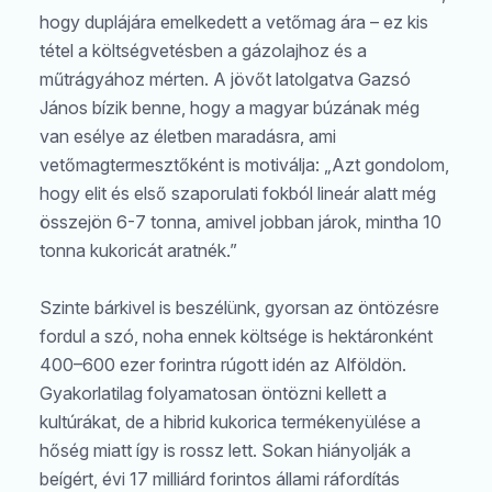
hogy duplájára emelkedett a vetőmag ára – ez kis
tétel a költségvetésben a gázolajhoz és a
műtrágyához mérten. A jövőt latolgatva Gazsó
János bízik benne, hogy a magyar búzának még
van esélye az életben maradásra, ami
vetőmagtermesztőként is motiválja: „Azt gondolom,
hogy elit és első szaporulati fokból lineár alatt még
összejön 6-7 tonna, amivel jobban járok, mintha 10
tonna kukoricát aratnék.”
Szinte bárkivel is beszélünk, gyorsan az öntözésre
fordul a szó, noha ennek költsége is hektáronként
400–600 ezer forintra rúgott idén az Alföldön.
Gyakorlatilag folyamatosan öntözni kellett a
kultúrákat, de a hibrid kukorica termékenyülése a
hőség miatt így is rossz lett. Sokan hiányolják a
beígért, évi 17 milliárd forintos állami ráfordítás