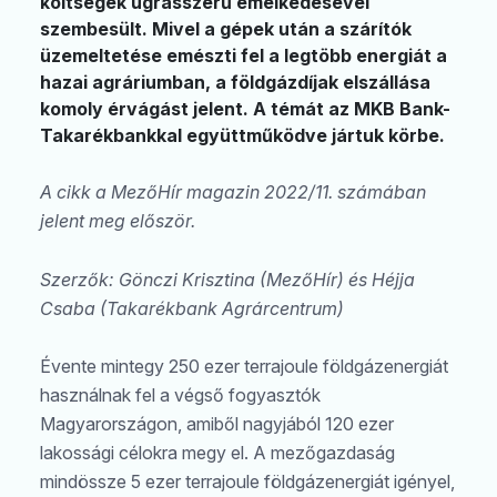
költségek ugrásszerű emelkedésével
szembesült. Mivel a gépek után a szárítók
üzemeltetése emészti fel a legtöbb energiát a
hazai agráriumban, a földgázdíjak elszállása
komoly érvágást jelent. A témát az MKB Bank-
Takarékbankkal együttműködve jártuk körbe.
A cikk a MezőHír magazin 2022/11. számában
jelent meg először.
Szerzők: Gönczi Krisztina (MezőHír) és Héjja
Csaba (Takarékbank Agrárcentrum)
Évente mintegy 250 ezer terrajoule földgázenergiát
használnak fel a végső fogyasztók
Magyarországon, amiből nagyjából 120 ezer
lakossági célokra megy el. A mezőgazdaság
mindössze 5 ezer terrajoule földgázenergiát igényel,