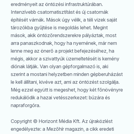
eredményeit az öntözési infrastruktúrában.
Intenzívebb csatornatisztítást és új csatornák
építését várnák. Mások úgy vélik, a téli vizek saját
tározókba gyűjtése is megoldás lehet. Megint
mások, akik öntözőrendszerekre pályáztak, most
arra panaszkodnak, hogy ha nyernének, már nem
lenne meg az önerő a projekt befejezéséhez, ha
mégis, akkor a szivattyúk üzemeltetését is kemény
diónak látják. Van olyan gépforgalmazó is, aki
szerint a mostani helyzetben minden gépberuházást
le kell állítani, kivéve azt, ami az öntözést szolgálja.
Még ezzel együtt is megeshet, hogy két főnövényre
redukálódik a hazai vetésszerkezet: búzára és
napraforgóra.
Copyright © Horizont Média Kft. Az újraközlést
engedélyezte: a Mezőhír magazin, a cikk eredeti