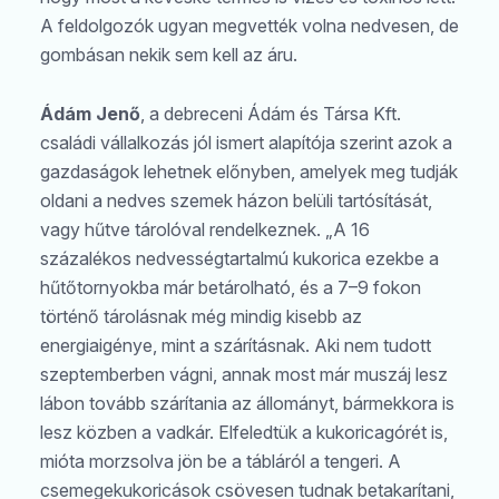
A feldolgozók ugyan megvették volna nedvesen, de
gombásan nekik sem kell az áru.
Ádám Jenő
, a debreceni Ádám és Társa Kft.
családi vállalkozás jól ismert alapítója szerint azok a
gazdaságok lehetnek előnyben, amelyek meg tudják
oldani a nedves szemek házon belüli tartósítását,
vagy hűtve tárolóval rendelkeznek. „A 16
százalékos nedvességtartalmú kukorica ezekbe a
hűtőtornyokba már betárolható, és a 7–9 fokon
történő tárolásnak még mindig kisebb az
energiaigénye, mint a szárításnak. Aki nem tudott
szeptemberben vágni, annak most már muszáj lesz
lábon tovább szárítania az állományt, bármekkora is
lesz közben a vadkár. Elfeledtük a kukoricagórét is,
mióta morzsolva jön be a tábláról a tengeri. A
csemegekukoricások csövesen tudnak betakarítani,