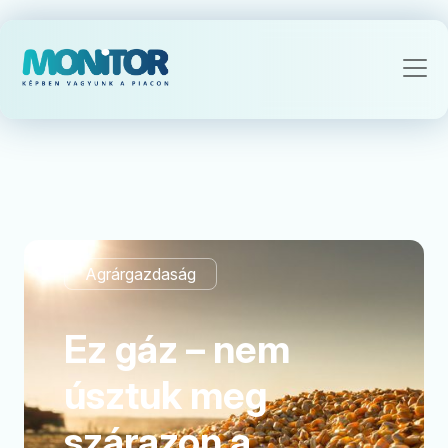
Agrárgazdaság
Ez gáz – nem
úsztuk meg
szárazon a