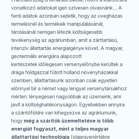
vonatkozó adatokat igen szívesen olvasnánk… A
fenti adatok azonban sejtetik, hogy az üvegházas
termelésnél és termékeik manipulálásánál,
tárolásánál nemigen létezik költségesebb
tevékenység az agráriumban, amit a zárttartású,
intenzív állattartás energiaigénye követ. A magyar,
geotermális energiára alapozott
kertészetek időlegesen versenyelőnybe kerültek a
drága földgázzal fűtött holland növényházakkal
szemben, állattartásunk azonban csak egyetlen
előnnyel bír a német vagy lengyel versenytársakhoz
mérten: lényegesen nagyobbak az üzemeink, ami
javít a költséghatékonyságon. Egyebekben annyira
a szántóföldre van kihegyezve az agráriumunk,
hogy
még a szárítók üzemeltetése is több
energiát fogyaszt, mint a teljes magyar
állattartási technológia
(olajegyenértékre