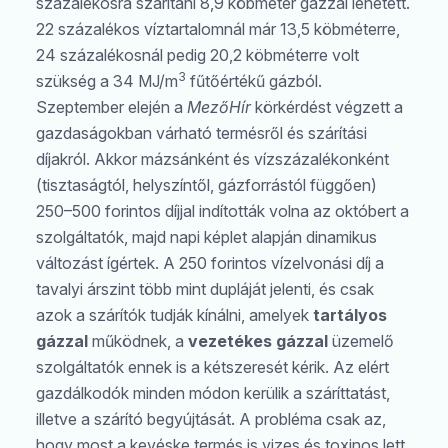
százalékosra szárítani 8,9 köbméter gázzal lehetett.
22 százalékos víztartalomnál már 13,5 köbméterre,
24 százalékosnál pedig 20,2 köbméterre volt
3
szükség a 34 MJ/m
fűtőértékű gázból.
Szeptember elején a
MezőHír
körkérdést végzett a
gazdaságokban várható termésről és szárítási
díjakról. Akkor mázsánként és vízszázalékonként
(tisztaságtól, helyszíntől, gázforrástól függően)
250–500 forintos díjjal indították volna az októbert a
szolgáltatók, majd napi képlet alapján dinamikus
változást ígértek. A 250 forintos vízelvonási díj a
tavalyi árszint több mint dupláját jelenti, és csak
azok a szárítók tudják kínálni, amelyek
tartályos
gázzal
működnek, a
vezetékes gázzal
üzemelő
szolgáltatók ennek is a kétszeresét kérik. Az elért
gazdálkodók minden módon kerülik a száríttatást,
illetve a szárító begyújtását. A probléma csak az,
hogy most a kevéske termés is vizes és toxinos lett.