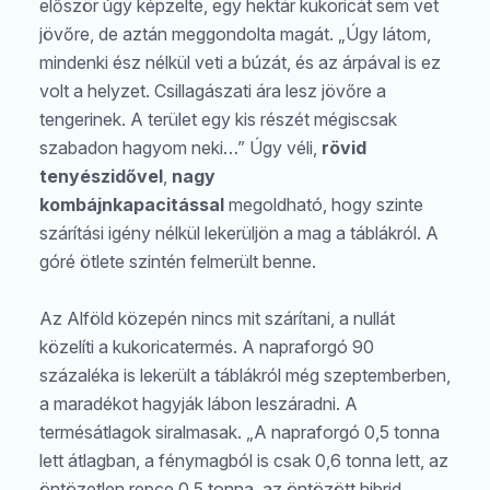
először úgy képzelte, egy hektár kukoricát sem vet
jövőre, de aztán meggondolta magát. „Úgy látom,
mindenki ész nélkül veti a búzát, és az árpával is ez
volt a helyzet. Csillagászati ára lesz jövőre a
tengerinek. A terület egy kis részét mégiscsak
szabadon hagyom neki…” Úgy véli,
rövid
tenyészidővel
,
nagy
kombájnkapacitással
megoldható, hogy szinte
szárítási igény nélkül lekerüljön a mag a táblákról. A
góré ötlete szintén felmerült benne.
Az Alföld közepén nincs mit szárítani, a nullát
közelíti a kukoricatermés. A napraforgó 90
százaléka is lekerült a táblákról még szeptemberben,
a maradékot hagyják lábon leszáradni. A
termésátlagok siralmasak. „A napraforgó 0,5 tonna
lett átlagban, a fénymagból is csak 0,6 tonna lett, az
öntözetlen repce 0,5 tonna, az öntözött hibrid