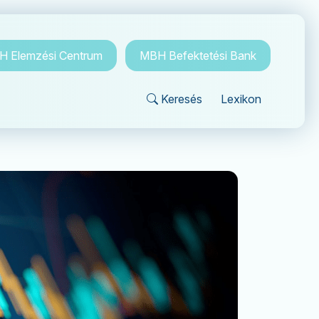
 Elemzési Centrum
MBH Befektetési Bank
Keresés
Lexikon