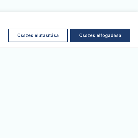
Összes elutasítása
Összes elfogadása
MONITOR BLOG
akrogazdaság
Jogi nyilatkozat
gazatok
Jogi tájékoztató - MBH
efektetési piacok
Bank Nyrt.
lemzők
Jogi tájékoztató - MBH
odcast
Befektetési Bank Zrt.