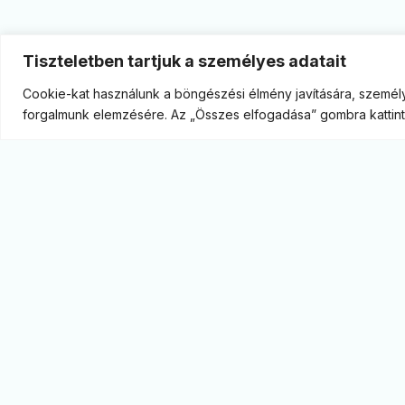
Tiszteletben tartjuk a személyes adatait
Cookie-kat használunk a böngészési élmény javítására, személy
forgalmunk elemzésére. Az „Összes elfogadása” gombra kattint
Monitor blog. A legfrissebb gazdasági elemzések,
kitekintések az MBH Bank szakértőitől. Képben
vagyunk a piacon.