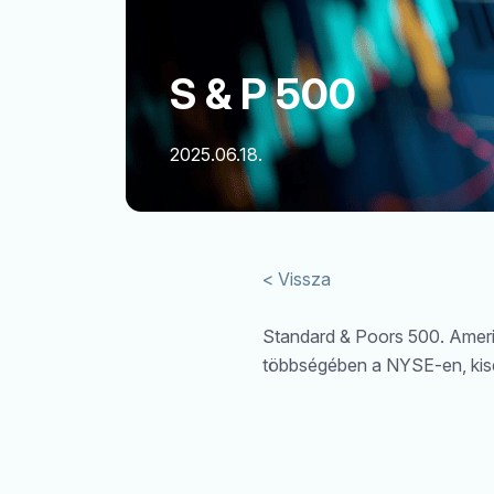
S & P 500
2025.06.18.
< Vissza
Standard & Poors 500. Ameri
többségében a NYSE-en, kis