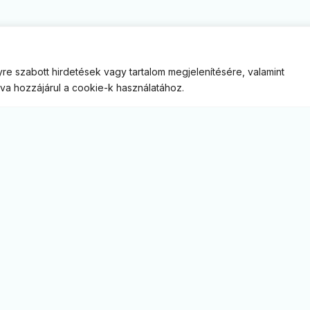
re szabott hirdetések vagy tartalom megjelenítésére, valamint
va hozzájárul a cookie-k használatához.
M
Á
B
E
P