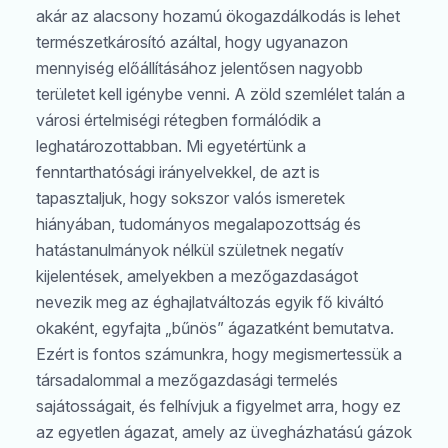
akár az alacsony hozamú ökogazdálkodás is lehet
természetkárosító azáltal, hogy ugyanazon
mennyiség előállításához jelentősen nagyobb
területet kell igénybe venni. A zöld szemlélet talán a
városi értelmiségi rétegben formálódik a
leghatározottabban. Mi egyetértünk a
fenntarthatósági irányelvekkel, de azt is
tapasztaljuk, hogy sokszor valós ismeretek
hiányában, tudományos megalapozottság és
hatástanulmányok nélkül születnek negatív
kijelentések, amelyekben a mezőgazdaságot
nevezik meg az éghajlatváltozás egyik fő kiváltó
okaként, egyfajta „bűnös” ágazatként bemutatva.
Ezért is fontos számunkra, hogy megismertessük a
társadalommal a mezőgazdasági termelés
sajátosságait, és felhívjuk a figyelmet arra, hogy ez
az egyetlen ágazat, amely az üvegházhatású gázok