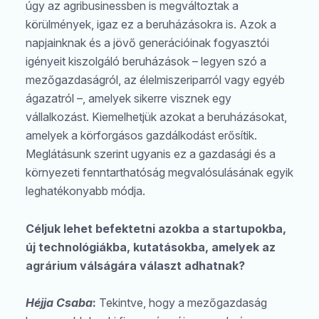
úgy az agribusinessben is megváltoztak a
körülmények, igaz ez a beruházásokra is. Azok a
napjainknak és a jövő generációinak fogyasztói
igényeit kiszolgáló beruházások – legyen szó a
mezőgazdaságról, az élelmiszeriparról vagy egyéb
ágazatról –, amelyek sikerre visznek egy
vállalkozást. Kiemelhetjük azokat a beruházásokat,
amelyek a körforgásos gazdálkodást erősítik.
Meglátásunk szerint ugyanis ez a gazdasági és a
környezeti fenntarthatóság megvalósulásának egyik
leghatékonyabb módja.
Céljuk lehet befektetni azokba a startupokba,
új technológiákba, kutatásokba, amelyek az
agrárium válságára választ adhatnak?
Héjja Csaba
:
Tekintve, hogy a mezőgazdaság