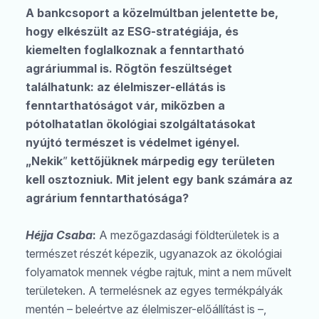
A bankcsoport a közelmúltban jelentette be,
hogy elkészült az ESG-stratégiája, és
kiemelten foglalkoznak a fenntartható
agráriummal is. Rögtön feszültséget
találhatunk: az élelmiszer-ellátás is
fenntarthatóságot vár, miközben a
pótolhatatlan ökológiai szolgáltatásokat
nyújtó természet is védelmet igényel.
„Nekik
”
kettőjüknek márpedig egy területen
kell osztozniuk. Mit jelent egy bank számára az
agrárium fenntarthatósága?
Héjja Csaba
:
A mezőgazdasági földterületek is a
természet részét képezik, ugyanazok az ökológiai
folyamatok mennek végbe rajtuk, mint a nem művelt
területeken. A termelésnek az egyes termékpályák
mentén – beleértve az élelmiszer-előállítást is –,