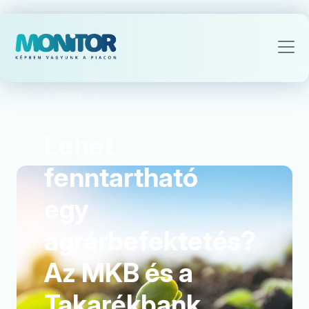
Agrárgazdaság
Blog
Lehet
fenntartható
egy
agrárbefektetés?
Az MKB és a
Takarékbank