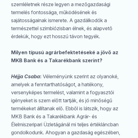
szemléletnek része legyen a mezőgazdasági
termelés fontossága, működésének és
sajátosságainak ismerete. A gazdálkodók a
természettel szimbiózisban élnek, és alapvető
érdekük, hogy ezt hosszú távon tegyék.
Milyen típusú agrárbefektetéseké a jövő az
MKB Bank és a Takarékbank szerint?
Keresés
Héjja Csaba
:
Véleményünk szerint az olyanoké,
amelyek a fenntarthatóságot, a hatékony,
versenyképes termelést, valamint a fogyasztói
igényeket is szem előtt tartják, és jó minőségű
termékeket állítanak elő. Ebből is látszik, hogy az
MKB Bank és a Takarékbank Agrár- és
Élelmiszeripari Üzletágánál mi teljes értékláncban
gondolkodunk. Ahogyan a gazdaság egészében,