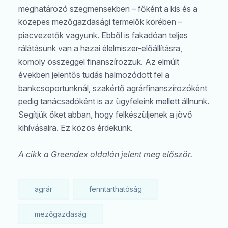
meghatározó szegmensekben – főként a kis és a
közepes mezőgazdasági termelők körében –
piacvezetők vagyunk. Ebből is fakadóan teljes
rálátásunk van a hazai élelmiszer-előállításra,
komoly összeggel finanszírozzuk. Az elmúlt
években jelentős tudás halmozódott fel a
bankcsoportunknál, szakértő agrárfinanszírozóként
pedig tanácsadóként is az ügyfeleink mellett állnunk.
Segítjük őket abban, hogy felkészüljenek a jövő
kihívásaira. Ez közös érdekünk.
A cikk a Greendex oldalán jelent meg először.
agrár
fenntarthatóság
mezőgazdaság