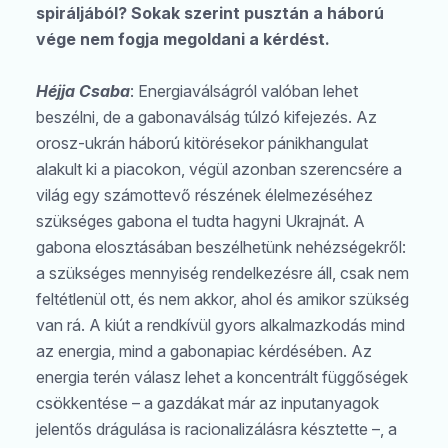
spiráljából? Sokak szerint pusztán a háború
vége nem fogja megoldani a kérdést.
Héjja Csaba
: Energiaválságról valóban lehet
beszélni, de a gabonaválság túlzó kifejezés. Az
orosz-ukrán háború kitörésekor pánikhangulat
alakult ki a piacokon, végül azonban szerencsére a
világ egy számottevő részének élelmezéséhez
szükséges gabona el tudta hagyni Ukrajnát. A
gabona elosztásában beszélhetünk nehézségekről:
a szükséges mennyiség rendelkezésre áll, csak nem
feltétlenül ott, és nem akkor, ahol és amikor szükség
van rá. A kiút a rendkívül gyors alkalmazkodás mind
az energia, mind a gabonapiac kérdésében. Az
energia terén válasz lehet a koncentrált függőségek
csökkentése – a gazdákat már az inputanyagok
jelentős drágulása is racionalizálásra késztette –, a