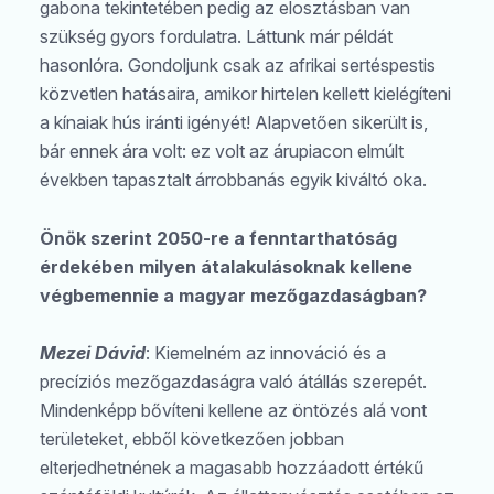
gabona tekintetében pedig az elosztásban van
szükség gyors fordulatra. Láttunk már példát
hasonlóra. Gondoljunk csak az afrikai sertéspestis
közvetlen hatásaira, amikor hirtelen kellett kielégíteni
a kínaiak hús iránti igényét! Alapvetően sikerült is,
bár ennek ára volt: ez volt az árupiacon elmúlt
években tapasztalt árrobbanás egyik kiváltó oka.
Önök szerint 2050-re a fenntarthatóság
érdekében milyen átalakulásoknak kellene
végbemennie a magyar mezőgazdaságban?
Mezei Dávid
: Kiemelném az innováció és a
precíziós mezőgazdaságra való átállás szerepét.
Mindenképp bővíteni kellene az öntözés alá vont
területeket, ebből következően jobban
elterjedhetnének a magasabb hozzáadott értékű