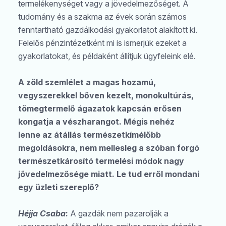
termelékenységet vagy a jövedelmezőséget. A
tudomány és a szakma az évek során számos
fenntartható gazdálkodási gyakorlatot alakított ki.
Felelős pénzintézetként mi is ismerjük ezeket a
gyakorlatokat, és példaként állítjuk ügyfeleink elé.
A zöld szemlélet a magas hozamú,
vegyszerekkel bőven kezelt, monokultúrás,
tömegtermelő ágazatok kapcsán erősen
kongatja a vészharangot. Mégis nehéz
lenne
az átállás természetkímélőbb
megoldásokra, nem mellesleg a szóban forgó
természetkárosító termelési módok nagy
jövedelmezősége miatt. Le tud erről mondani
egy üzleti szereplő?
Héjja Csaba
:
A gazdák nem pazarolják a