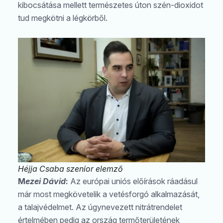
kibocsátása mellett természetes úton szén-dioxidot
tud megkötni a légkörből.
Héjja Csaba szenior elemző
M
ezei Dávid
:
Az európai uniós előírások ráadásul
már most megkövetelik a vetésforgó alkalmazását,
a talajvédelmet. Az úgynevezett nitrátrendelet
értelmében pedig az ország termőterületének