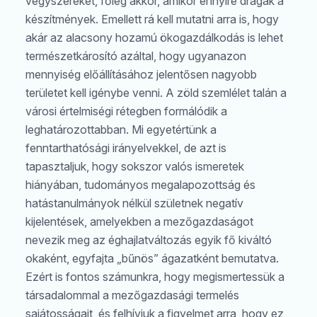
vegyszereket, főleg akkor, amikor ennyire drágák a
készítmények. Emellett rá kell mutatni arra is, hogy
akár az alacsony hozamú ökogazdálkodás is lehet
természetkárosító azáltal, hogy ugyanazon
mennyiség előállításához jelentősen nagyobb
területet kell igénybe venni. A zöld szemlélet talán a
városi értelmiségi rétegben formálódik a
leghatározottabban. Mi egyetértünk a
fenntarthatósági irányelvekkel, de azt is
tapasztaljuk, hogy sokszor valós ismeretek
hiányában, tudományos megalapozottság és
hatástanulmányok nélkül születnek negatív
kijelentések, amelyekben a mezőgazdaságot
nevezik meg az éghajlatváltozás egyik fő kiváltó
okaként, egyfajta „bűnös” ágazatként bemutatva.
Ezért is fontos számunkra, hogy megismertessük a
társadalommal a mezőgazdasági termelés
sajátosságait, és felhívjuk a figyelmet arra, hogy ez