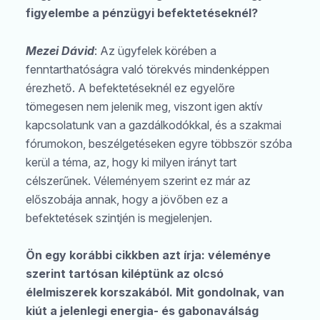
figyelembe a pénzügyi befektetéseknél?
Mezei Dávid
: Az ügyfelek körében a
fenntarthatóságra való törekvés mindenképpen
érezhető. A befektetéseknél ez egyelőre
tömegesen nem jelenik meg, viszont igen aktív
kapcsolatunk van a gazdálkodókkal, és a szakmai
fórumokon, beszélgetéseken egyre többször szóba
kerül a téma, az, hogy ki milyen irányt tart
célszerűnek. Véleményem szerint ez már az
előszobája annak, hogy a jövőben ez a
befektetések szintjén is megjelenjen.
Ön egy korábbi cikkben azt írja: véleménye
szerint tartósan kiléptünk az olcsó
élelmiszerek korszakából. Mit gondolnak, van
kiút a jelenlegi energia- és gabonaválság