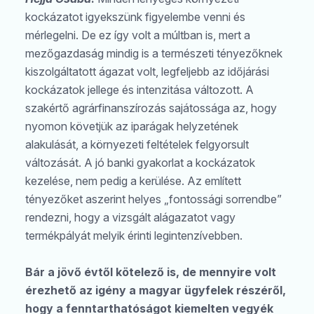
kockázatot igyekszünk figyelembe venni és
mérlegelni. De ez így volt a múltban is, mert a
mezőgazdaság mindig is a természeti tényezőknek
kiszolgáltatott ágazat volt, legfeljebb az időjárási
kockázatok jellege és intenzitása változott. A
szakértő agrárfinanszírozás sajátossága az, hogy
nyomon követjük az iparágak helyzetének
alakulását, a környezeti feltételek felgyorsult
változását. A jó banki gyakorlat a kockázatok
kezelése, nem pedig a kerülése. Az említett
tényezőket aszerint helyes „fontossági sorrendbe”
rendezni, hogy a vizsgált alágazatot vagy
termékpályát melyik érinti legintenzívebben.
Bár a jövő évtől kötelező is, de mennyire volt
érezhető az igény a magyar ügyfelek részéről,
hogy a fenntarthatóságot kiemelten vegyék