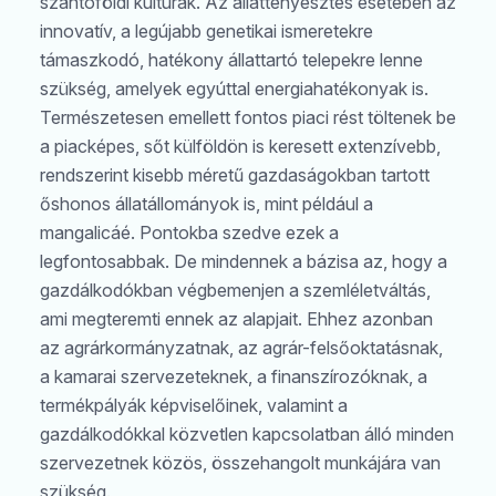
szántóföldi kultúrák. Az állattenyésztés esetében az
innovatív, a legújabb genetikai ismeretekre
támaszkodó, hatékony állattartó telepekre lenne
szükség, amelyek egyúttal energiahatékonyak is.
Természetesen emellett fontos piaci rést töltenek be
a piacképes, sőt külföldön is keresett extenzívebb,
rendszerint kisebb méretű gazdaságokban tartott
őshonos állatállományok is, mint például a
mangalicáé. Pontokba szedve ezek a
legfontosabbak. De mindennek a bázisa az, hogy a
gazdálkodókban végbemenjen a szemléletváltás,
ami megteremti ennek az alapjait. Ehhez azonban
az agrárkormányzatnak, az agrár-felsőoktatásnak,
a kamarai szervezeteknek, a finanszírozóknak, a
termékpályák képviselőinek, valamint a
gazdálkodókkal közvetlen kapcsolatban álló minden
szervezetnek közös, összehangolt munkájára van
szükség.