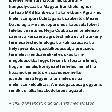
is lehet fenntarthatóan működtetni –
hangsúlyozzák a Magyar Bankholdinghoz
tartozó MKB Bank és a Takarékbank Agrár- és
Élelmiszeripari Üzletágának szakértői. Mezei
Dávid agrár- és európai uniós kapcsolatokért
felelős vezető és Héjja Csaba szenior elemző
szerint a korszerű agrotechnika és a hatékony
termesztéstechnológiák alkalmazásával, a
helyspecifikus gazdálkodással, a precíziós
termelési rendszerekkel és okosfarm-
megoldásokkal együttesen biztosítani lehet,
hogy minimális környezetterhelés mellett, a
hozamok jelentős visszaesése nélkül
jövedelmező legyen a termelés és az
élelmiszer-előállítás. A mezőgazdaság ugyanis
rendkívül alkalmazkodóképes ágazat.
A cikk a Greendex oldalán jelent meg először.