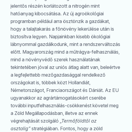
jelentős részén korlátozott a nitrogén mint
hatóanyag kibocsátása. Az új agroökológiai
programban például arra ösztönzik a gazdákat,
hogy a talajtakarás a főnövény lekerülése után is
biztosítva legyen. Napjainkban kisebb ökológiai
lábnyommal gazdálkodunk, mint a rendszerváltozás
előtt. Magyarország mind a műtrágya-felhasználás,
mind a növényvédő szerek használatának
tekintetében jóval az uniós átlag alatt van, beleértve
a legfejlettebb mezőgazdasággal rendelkező
országokat is, többek közt Hollandiát,
Németországot, Franciaországot és Dániát. Az EU
ugyanakkor az agrártámogatásokért cserébe
további inputfelhasználás-csökkenést követel meg
a Zöld Megállapodásban, illetve az ennek
végrehajtását szolgáló
„Termőföldtől az
asztalig”
stratégiában. Fontos, hogy a zöld