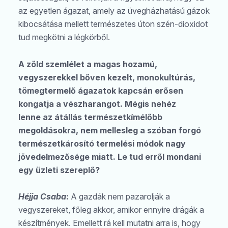
az egyetlen ágazat, amely az üvegházhatású gázok
kibocsátása mellett természetes úton szén-dioxidot
tud megkötni a légkörből.
A zöld szemlélet a magas hozamú,
vegyszerekkel bőven kezelt, monokultúrás,
tömegtermelő ágazatok kapcsán erősen
kongatja a vészharangot. Mégis nehéz
lenne
az átállás természetkímélőbb
megoldásokra, nem mellesleg a szóban forgó
természetkárosító termelési módok nagy
jövedelmezősége miatt. Le tud erről mondani
egy üzleti szereplő?
Héjja Csaba
:
A gazdák nem pazarolják a
vegyszereket, főleg akkor, amikor ennyire drágák a
készítmények. Emellett rá kell mutatni arra is, hogy