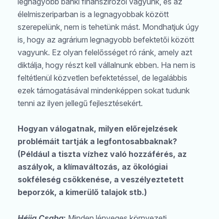
legnagyobb banki finanszírozói vagyunk, és az
élelmiszeriparban is a legnagyobbak között
szerepelünk, nem is tehetünk mást. Mondhatjuk úgy
is, hogy az agrárium legnagyobb befektetői között
vagyunk. Ez olyan felelősséget ró ránk, amely azt
diktálja, hogy részt kell vállalnunk ebben. Ha nem is
feltétlenül közvetlen befektetéssel, de legalábbis
ezek támogatásával mindenképpen sokat tudunk
tenni az ilyen jellegű fejlesztésekért.
Hogyan válogatnak, milyen előrejelzések
problémáit tartják a legfontosabbaknak?
(Például a tiszta vízhez való hozzáférés, az
aszályok, a klímaváltozás, az ökológiai
sokféleség csökkenése, a veszélyeztetett
beporzók, a kimerülő talajok stb.)
Héjja Csaba
:
Minden lényeges környezeti