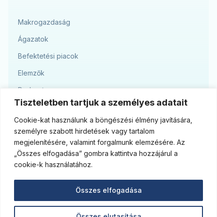
Makrogazdaság
Ágazatok
Befektetési piacok
Elemzők
Podcast
Tiszteletben tartjuk a személyes adatait
Blog
Cookie-kat használunk a böngészési élmény javítására,
Jogi nyilatkozat
személyre szabott hirdetések vagy tartalom
Jogi tájékoztató - MBH Bank Nyrt.
megjelenítésére, valamint forgalmunk elemzésére. Az
„Összes elfogadása” gombra kattintva hozzájárul a
Jogi tájékoztató - MBH Befektetési Bank Zrt.
cookie-k használatához.
Süti tájékoztató
Összes elfogadása
Impresszum
Összes elutasítása