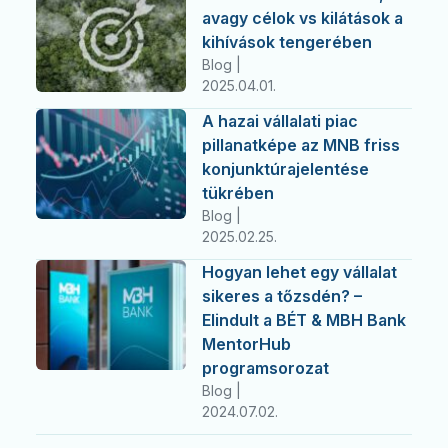
avagy célok vs kilátások a
kihívások tengerében
Blog |
2025.04.01.
A hazai vállalati piac
pillanatképe az MNB friss
konjunktúrajelentése
tükrében
Blog |
2025.02.25.
Hogyan lehet egy vállalat
sikeres a tőzsdén? –
Elindult a BÉT & MBH Bank
MentorHub
programsorozat
Blog |
2024.07.02.