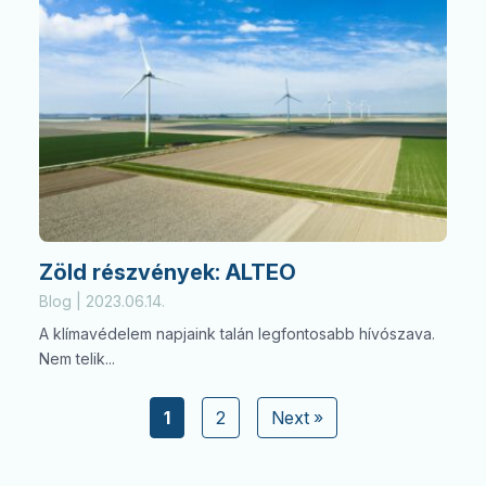
Zöld részvények: ALTEO
Blog | 2023.06.14.
A klímavédelem napjaink talán legfontosabb hívószava.
Nem telik...
1
2
Next »