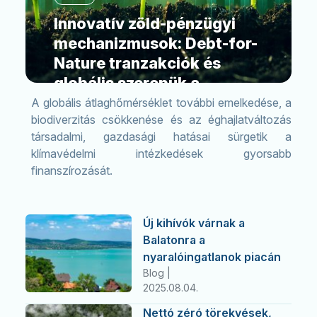
Innovatív zöld-pénzügyi
mechanizmusok: Debt-for-
Nature tranzakciók és
globális szerepük a
klímafinanszírozásban
A globális átlaghőmérséklet további emelkedése, a
biodiverzitás csökkenése és az éghajlatváltozás
2026.02.11.
társadalmi, gazdasági hatásai sürgetik a
klímavédelmi intézkedések gyorsabb
finanszírozását.
Új kihívók várnak a
Balatonra a
nyaralóingatlanok piacán
Blog |
2025.08.04.
Nettó zéró törekvések,