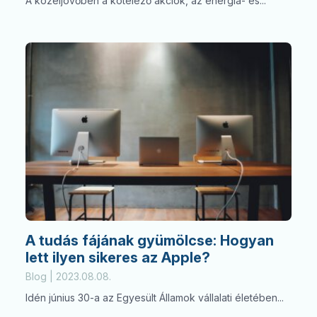
A közeljövőben a kötelező akciók, az energia- és...
A tudás fájának gyümölcse: Hogyan
lett ilyen sikeres az Apple?
Blog | 2023.08.08.
Idén június 30-a az Egyesült Államok vállalati életében...