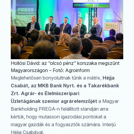
Hollósi Dávid: az “olcsó pénz” korszaka megszűnt
Magyarországon – Fotó: Agroinform
Meglehetősen bonyolultnak tűnik a mátrix,
Héjja
Csabát, az MKB Bank Nyrt. és a Takarékbank
Zrt. Agrár- és Élelmiszeripari
Üzletágának szenior agrárelemzőjét
a Magyar
Bankholding PREGA-n felállított standján arra
kértük, hogy mutasson igazodási pontokat a
magyar gazdák és a fogyasztók számára. Interjú
Héjja Csabával.