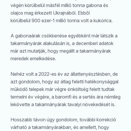
végén körülbelül másfél millió tonna gabona és
olajos mag érkezett Ukrajnából. Ebből
körülbelül 900 ezer-1 millió tonna volt a kukorica.
A gabonaárak csökkenése egyébként már látszik a
takarmányárak alakulásán is, a decemberi adatok
már azt mutatják, hogy megállt a takarmányárak
meredek emelkedése.
Nehéz volt a 2022-es év az állattenyésztésben, de
azt gondolom, hogy az átlag feletti hatékonysággal
működő telepek már végre önköltség felett tudtak
termelni év végére, a baromfi és a sertés ára némileg
lekövette a takarmányárak tavalyi növekedését is.
Hosszabb távon úgy gondolom, további korrekció
várható a takarmányárakban, és amellett, hogy