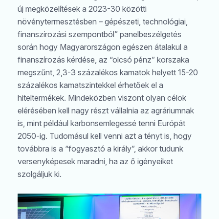
új megközelítések a 2023-30 közötti
növénytermesztésben – gépészeti, technológiai,
finanszírozási szempontból” panelbeszélgetés
során hogy Magyarországon egészen átalakul a
finanszírozás kérdése, az “olcsó pénz” korszaka
megszűnt, 2,3-3 százalékos kamatok helyett 15-20
százalékos kamatszintekkel érhetőek el a
hiteltermékek. Mindeközben viszont olyan célok
elérésében kell nagy részt vállalnia az agráriumnak
is, mint például karbonsemlegessé tenni Európát
2050-ig. Tudomásul kell venni azt a tényt is, hogy
továbbra is a “fogyasztó a király”, akkor tudunk
versenyképesek maradni, ha az ő igényeiket
szolgáljuk ki.