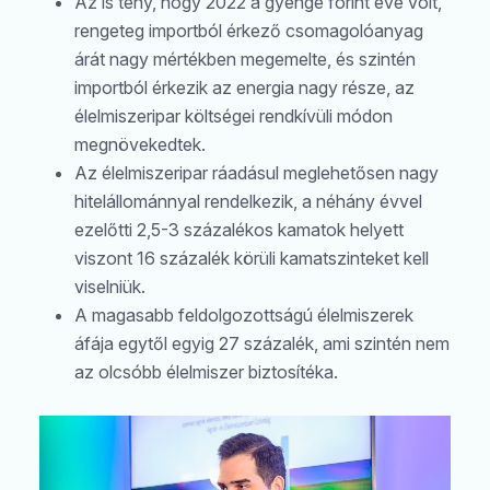
Az is tény, hogy 2022 a gyenge forint éve volt,
rengeteg importból érkező csomagolóanyag
árát nagy mértékben megemelte, és szintén
importból érkezik az energia nagy része, az
élelmiszeripar költségei rendkívüli módon
megnövekedtek.
Az élelmiszeripar ráadásul meglehetősen nagy
hitelállománnyal rendelkezik, a néhány évvel
ezelőtti 2,5-3 százalékos kamatok helyett
viszont 16 százalék körüli kamatszinteket kell
viselniük.
A magasabb feldolgozottságú élelmiszerek
áfája egytől egyig 27 százalék, ami szintén nem
az olcsóbb élelmiszer biztosítéka.