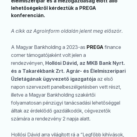
élelmiszeripar és a mezőgazdaság előtt álló
lehetőségekről kérdeztük a PREGA
konferencián.
A cikk az Agroinform oldalán jelent meg először
.
A Magyar Bankholding a 2023-as
PREGA
finance
corner támogatójaként volt jelen a
rendezvényen,
Hollósi Dávid, az MKB Bank Nyrt.
és a Takarékbank Zrt. Agrár- és Élelmiszeripari
Üzletágának ügyvezető igazgatója
az első
napon szervezett panelbeszélgetésben vett részt,
illetve a Magyar Bankholding szakértői
folyamatosan pénzügyi tanácsadási lehetőséggel
álltak az érdeklődő gazdálkodók, cégvezetők
számára a rendezvény 2 napja alatt.
Hollósi Dávid arra világított rá a “Legfőbb kihívások,