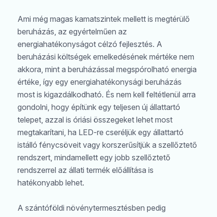
Ami még magas kamatszintek mellett is megtérülő
beruházás, az egyértelműen az
energiahatékonyságot célzó fejlesztés. A
beruházási költségek emelkedésének mértéke nem
akkora, mint a beruházással megspórolható energia
értéke, így egy energiahatékonysági beruházás
most is kigazdálkodható. És nem kell feltétlenül arra
gondolni, hogy építünk egy teljesen új állattartó
telepet, azzal is óriási összegeket lehet most
megtakarítani, ha LED-re cseréljük egy állattartó
istálló fénycsöveit vagy korszerűsítjük a szellőztető
rendszert, mindamellett egy jobb szellőztető
rendszerrel az állati termék előállítása is
hatékonyabb lehet.
A szántóföldi növénytermesztésben pedig