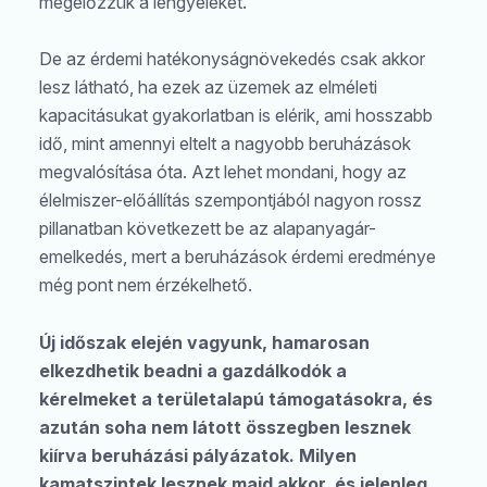
megelőzzük a lengyeleket.
De az érdemi hatékonyságnövekedés csak akkor
lesz látható, ha ezek az üzemek az elméleti
kapacitásukat gyakorlatban is elérik, ami hosszabb
idő, mint amennyi eltelt a nagyobb beruházások
megvalósítása óta. Azt lehet mondani, hogy az
élelmiszer-előállítás szempontjából nagyon rossz
pillanatban következett be az alapanyagár-
emelkedés, mert a beruházások érdemi eredménye
még pont nem érzékelhető.
Új időszak elején vagyunk, hamarosan
elkezdhetik beadni a gazdálkodók a
kérelmeket a területalapú támogatásokra, és
azután soha nem látott összegben lesznek
kiírva beruházási pályázatok. Milyen
kamatszintek lesznek majd akkor, és jelenleg