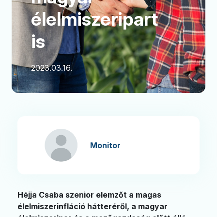
élelmiszeripart
is
2023.03.16.
Monitor
Héjja Csaba szenior elemzőt a magas
élelmiszerinfláció hátteréről, a magyar