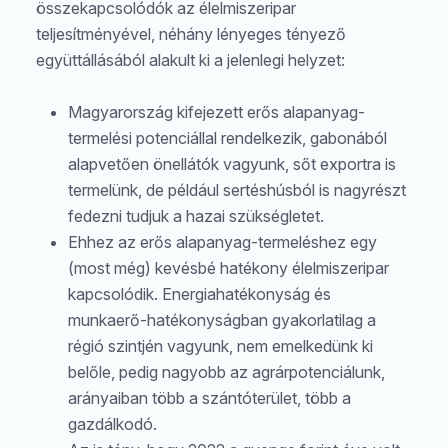
összekapcsolódók az élelmiszeripar
teljesítményével, néhány lényeges tényező
együttállásából alakult ki a jelenlegi helyzet:
Magyarország kifejezett erős alapanyag-
termelési potenciállal rendelkezik, gabonából
alapvetően önellátók vagyunk, sőt exportra is
Keresés
termelünk, de például sertéshúsból is nagyrészt
fedezni tudjuk a hazai szükségletet.
Ehhez az erős alapanyag-termeléshez egy
(most még) kevésbé hatékony élelmiszeripar
kapcsolódik. Energiahatékonyság és
munkaerő-hatékonyságban gyakorlatilag a
régió szintjén vagyunk, nem emelkedünk ki
belőle, pedig nagyobb az agrárpotenciálunk,
arányaiban több a szántóterület, több a
gazdálkodó.