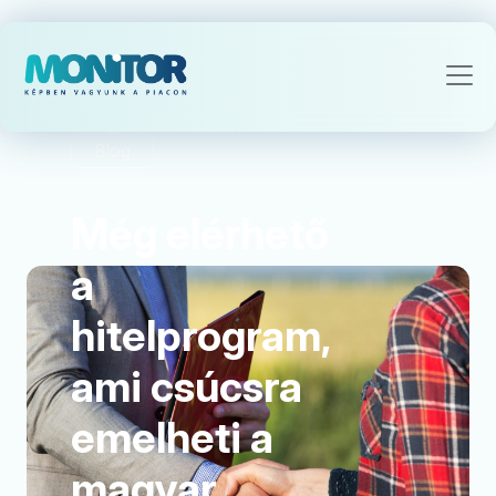
Agrárgazdaság
Blog
Még elérhető
a
hitelprogram,
ami csúcsra
emelheti a
magyar