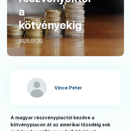
a
kötvényekig
2025.01.20.
Vince Péter
A magyar részvénypiactól kezdve a
kötvénypiacon át az amerikai tőzsdéig sok