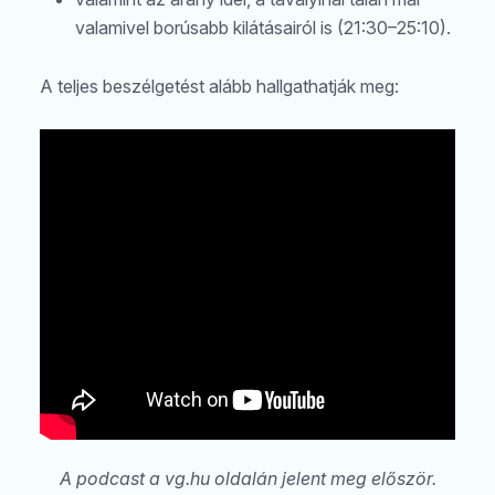
valamivel borúsabb kilátásairól is (21:30–25:10).
A teljes beszélgetést alább hallgathatják meg:
A podcast a vg.hu oldalán jelent meg először.