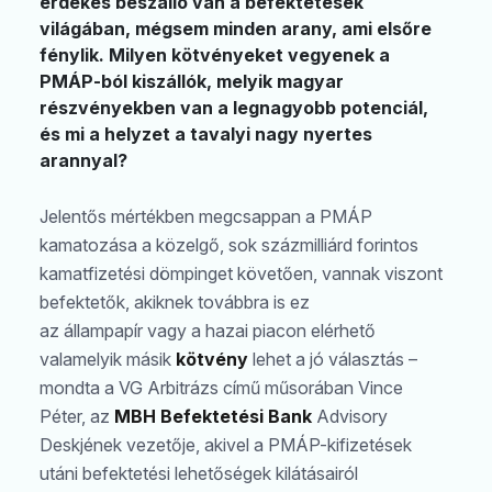
érdekes beszálló van a befektetések
világában, mégsem minden arany, ami elsőre
fénylik. Milyen kötvényeket vegyenek a
PMÁP-ból kiszállók, melyik magyar
részvényekben van a legnagyobb potenciál,
és mi a helyzet a tavalyi nagy nyertes
arannyal?
Jelentős mértékben megcsappan a PMÁP
kamatozása a közelgő, sok százmilliárd forintos
kamatfizetési dömpinget követően, vannak viszont
befektetők, akiknek továbbra is ez
az állampapír vagy a hazai piacon elérhető
valamelyik másik
kötvény
lehet a jó választás –
mondta a VG Arbitrázs című műsorában Vince
Péter, az
MBH Befektetési Bank
Advisory
Deskjének vezetője, akivel a PMÁP-kifizetések
utáni befektetési lehetőségek kilátásairól