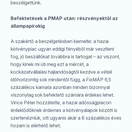
beszélgettünk.
Befektetések a PMÁP után: részvényektől az
állampapírokig
A szakértő a beszélgetésben kiemelte: a hazai
kötvénypiac ugyan eddigi fényéből már veszíteni
fog, jó beszállókat továbbra is tartogat – az viszont,
hogy kinek mi üti meg ezt a mércét, a
kockázatvállalási hajlandóságtól kezdve a vételi
időhorizontig sok mindentől függ, a FixMÁP 6,5
százalékos kamata azonban minden bizonnyal
viszonylag sok befektető számára érdekes lehet.
Vince Péter hozzátette, a hazai adósságpiacon
érdeklődőknek érdemes a kötvényalapok között is
szertenézniük, ott ugyanis akár a 8 százalékos éves
hozam is elérhető lehet.