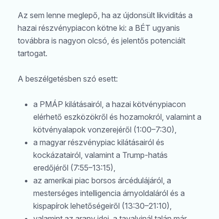
Az sem lenne meglepő, ha az újdonsült likviditás a
hazai részvénypiacon kötne ki: a BÉT ugyanis
Keresés
továbbra is nagyon olcsó, és jelentős potenciált
tartogat.
A beszélgetésben szó esett:
a PMÁP kilátásairól, a hazai kötvénypiacon
elérhető eszközökről és hozamokról, valamint a
kötvényalapok vonzerejéről (1:00–7:30),
a magyar részvénypiac kilátásairól és
kockázatairól, valamint a Trump-hatás
eredőjéről (7:55–13:15),
az amerikai piac borsos árcédulájáról, a
mesterséges intelligencia árnyoldaláról és a
kispapírok lehetőségeiről (13:30–21:10),
valamint az arany idei, a tavalyinál talán már