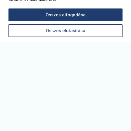
Összes elfogadása
Összes elutasítása
Monitor blog. A legfrissebb gazdasági elemzések,
kitekintések az MBH Bank szakértőitől. Képben
vagyunk a piacon.
monitor@monitorblog.hu