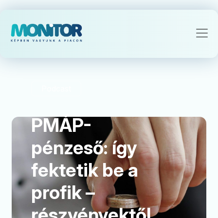
Podcast
PMÁP-
pénzeső: így
fektetik be a
profik –
részvényektől