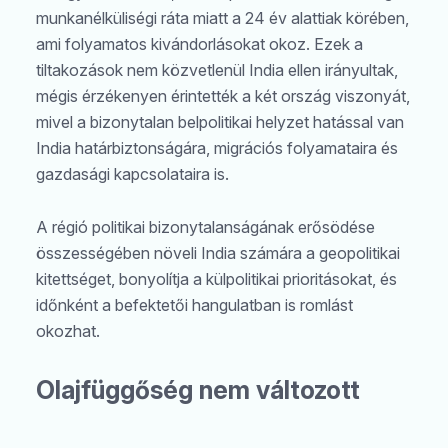
munkanélküliségi ráta miatt a 24 év alattiak körében,
ami folyamatos kivándorlásokat okoz. Ezek a
tiltakozások nem közvetlenül India ellen irányultak,
mégis érzékenyen érintették a két ország viszonyát,
mivel a bizonytalan belpolitikai helyzet hatással van
India határbiztonságára, migrációs folyamataira és
gazdasági kapcsolataira is.
A régió politikai bizonytalanságának erősödése
összességében növeli India számára a geopolitikai
kitettséget, bonyolítja a külpolitikai prioritásokat, és
időnként a befektetői hangulatban is romlást
okozhat.
Olajfüggőség nem változott