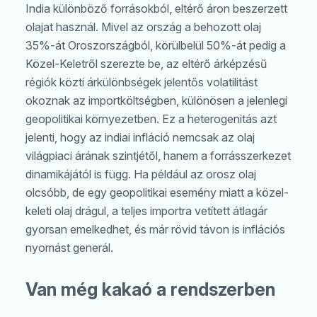
India különböző forrásokból, eltérő áron beszerzett
olajat használ. Mivel az ország a behozott olaj
35%-át Oroszországból, körülbelül 50%-át pedig a
Közel-Keletről szerezte be, az eltérő árképzésű
régiók közti árkülönbségek jelentős volatilitást
okoznak az importköltségben, különösen a jelenlegi
geopolitikai környezetben. Ez a heterogenitás azt
jelenti, hogy az indiai infláció nemcsak az olaj
világpiaci árának szintjétől, hanem a forrásszerkezet
dinamikájától is függ. Ha például az orosz olaj
olcsóbb, de egy geopolitikai esemény miatt a közel-
keleti olaj drágul, a teljes importra vetített átlagár
gyorsan emelkedhet, és már rövid távon is inflációs
nyomást generál.
Van még kakaó a rendszerben