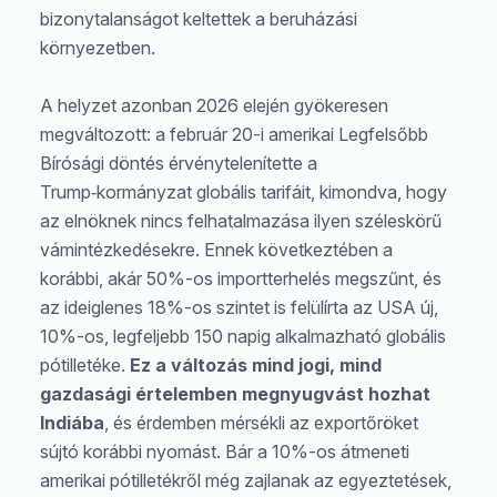
bizonytalanságot keltettek a beruházási
környezetben.
A helyzet azonban 2026 elején gyökeresen
megváltozott: a február 20-i amerikai Legfelsőbb
Bírósági döntés érvénytelenítette a
Trump‑kormányzat globális tarifáit, kimondva, hogy
az elnöknek nincs felhatalmazása ilyen széleskörű
vámintézkedésekre. Ennek következtében a
korábbi, akár 50%-os importterhelés megszűnt, és
az ideiglenes 18%-os szintet is felülírta az USA új,
10%-os, legfeljebb 150 napig alkalmazható globális
pótilletéke.
Ez a v
á
ltoz
á
s mind jogi, mind
gazdas
á
gi
é
rtelemben megnyugvást hozhat
Indiába
, és érdemben mérsékli az exportőröket
sújtó korábbi nyomást. Bár a 10%-os átmeneti
amerikai pótilletékről még zajlanak az egyeztetések,