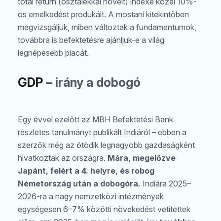
total return (osztalékkal növelt) indexe közel 10%-
os emelkedést produkált. A mostani kitekintőben
megvizsgáljuk, miben változtak a fundamentumok,
továbbra is befektetésre ajánljuk-e a világ
legnépesebb piacát.
GDP
– irány a dobogó
Egy évvel ezelőtt az MBH Befektetési Bank
részletes tanulmányt publikált Indiáról – ebben a
szerzők még az ötödik legnagyobb gazdaságként
hivatkoztak az országra.
Mára, megelőzve
Japánt, felért a 4. helyre, és robog
Németország után a dobogóra.
Indiára 2025–
2026-ra a nagy nemzetközi intézmények
egységesen 6–7% közötti növekedést vetítettek