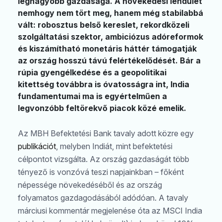
legnagyobb gazdasága. A növekedési lendület
nemhogy nem tört meg, hanem még stabilabbá
vált: robosztus belső kereslet, rekordközeli
szolgáltatási szektor, ambiciózus adóreformok
és kiszámítható monetáris háttér támogatják
az ország hosszú távú felértékelődését. Bár a
rúpia gyengélkedése és a geopolitikai
kitettség továbbra is óvatosságra int, India
fundamentumai ma is egyértelműen a
legvonzóbb feltörekvő piacok közé emelik.
Az MBH Befektetési Bank tavaly adott közre egy
publikációt
, melyben Indiát, mint befektetési
célpontot vizsgálta. Az ország gazdaságát több
tényező is vonzóvá teszi napjainkban – főként
népessége növekedéséből és az ország
folyamatos gazdagodásából adódóan. A tavaly
márciusi kommentár megjelenése óta az MSCI India