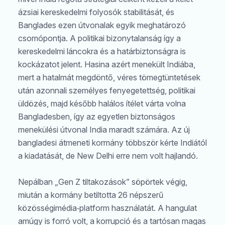
ázsiai kereskedelmi folyosók stabilitását, és
Banglades ezen útvonalak egyik meghatározó
csomópontja. A politikai bizonytalanság így a
kereskedelmi láncokra és a határbiztonságra is
kockázatot jelent. Hasina azért menekült Indiába,
mert a hatalmát megdöntő, véres tömegtüntetések
után azonnali személyes fenyegetettség, politikai
üldözés, majd később halálos ítélet várta volna
Bangladesben, így az egyetlen biztonságos
menekülési útvonal India maradt számára. Az új
bangladesi átmeneti kormány többször kérte Indiától
a kiadatását, de New Delhi erre nem volt hajlandó.
Nepálban „Gen Z tiltakozások” söpörtek végig,
miután a kormány betiltotta 26 népszerű
közösségimédia‑platform használatát. A hangulat
amúgy is forró volt, a korrupció és a tartósan magas