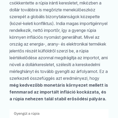
csökkentette a rúpia iránti keresletet, miközben a
dollár továbbra is megőrizte menekülőeszköz
szerepét a globális bizonytalanságok közepette
(közel-keleti konfliktus). India magas importigénnyel
rendelkezik, nettó importőr, így a gyenge rúpia
könnyen inflációs nyomást generálhat. Mivel az
ország az energia-, arany- és elektronikai termékek
jelentős részét külföldről szerzi be, a rúpia
leértékelődése azonnal megdrágítja az importot, ami
növeli a dollárkeresletet, szélesíti a kereskedelmi
mérleghiányt és tovább gyengíti az árfolyamot. Ez a
szerkezeti összefüggés azt eredményezi, hogy
még kedvezőbb monetáris környezet mellett is
fennmarad az importált infláció kockázata, és
a rúpia nehezen talál stabil erősödési pályára.