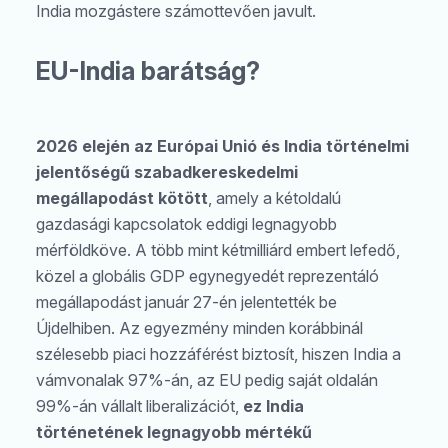
Keresés
India mozgástere számottevően javult.
EU-India barátság?
2026 elején az Európai Unió és India történelmi
jelentőségű szabadkereskedelmi
megállapodást kötött
, amely a kétoldalú
gazdasági kapcsolatok eddigi legnagyobb
mérföldköve. A több mint kétmilliárd embert lefedő,
közel a globális GDP egynegyedét reprezentáló
megállapodást január 27-én jelentették be
Újdelhiben. Az egyezmény minden korábbinál
szélesebb piaci hozzáférést biztosít, hiszen India a
vámvonalak 97%-án, az EU pedig saját oldalán
99%-án vállalt liberalizációt,
ez India
történetének legnagyobb mértékű