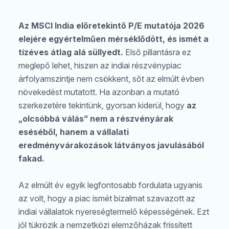
Az MSCI India előretekintő P/E mutatója 2026
elejére egyértelműen mérséklődött, és ismét a
tízéves átlag alá süllyedt.
Első pillantásra ez
meglepő lehet, hiszen az indiai részvénypiac
árfolyamszintje nem csökkent, sőt az elmúlt évben
növekedést mutatott. Ha azonban a mutató
szerkezetére tekintünk, gyorsan kiderül, hogy
az
„olcsóbbá válás” nem a részvényárak
eséséből, hanem a vállalati
eredményvárakozások látványos javulásából
fakad.
Az elmúlt év egyik legfontosabb fordulata ugyanis
az volt, hogy a piac ismét bizalmat szavazott az
indiai vállalatok nyereségtermelő képességének. Ezt
jól tükrözik a nemzetközi elemzőházak frissített