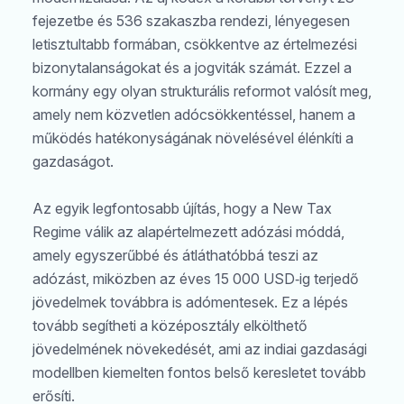
fejezetbe és 536 szakaszba rendezi, lényegesen
letisztultabb formában, csökkentve az értelmezési
bizonytalanságokat és a jogviták számát. Ezzel a
kormány egy olyan strukturális reformot valósít meg,
amely nem közvetlen adócsökkentéssel, hanem a
működés hatékonyságának növelésével élénkíti a
gazdaságot.
Az egyik legfontosabb újítás, hogy a New Tax
Regime válik az alapértelmezett adózási móddá,
amely egyszerűbbé és átláthatóbbá teszi az
adózást, miközben az éves 15 000 USD‑ig terjedő
jövedelmek továbbra is adómentesek. Ez a lépés
tovább segítheti a középosztály elkölthető
jövedelmének növekedését, ami az indiai gazdasági
modellben kiemelten fontos belső keresletet tovább
erősíti.