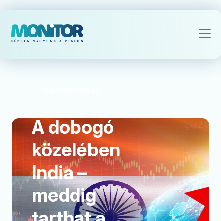
Makrogazdaság
A dobogó
közelében
India –
meddig
tarthat a