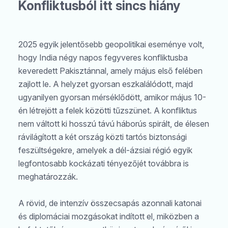
Konfliktusból itt sincs hiány
2025 egyik jelentősebb geopolitikai eseménye volt,
hogy India négy napos fegyveres konfliktusba
keveredett Pakisztánnal, amely május első felében
zajlott le. A helyzet gyorsan eszkalálódott, majd
ugyanilyen gyorsan mérséklődött, amikor május 10-
én létrejött a felek közötti tűzszünet. A konfliktus
nem váltott ki hosszú távú háborús spirált, de élesen
rávilágított a két ország közti tartós biztonsági
feszültségekre, amelyek a dél-ázsiai régió egyik
legfontosabb kockázati tényezőjét továbbra is
meghatározzák.
A rövid, de intenzív összecsapás azonnali katonai
és diplomáciai mozgásokat indított el, miközben a