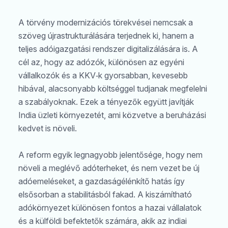
A törvény modernizációs törekvései nemcsak a
szöveg újrastrukturálására terjednek ki, hanem a
teljes adóigazgatási rendszer digitalizálására is. A
cél az, hogy az adózók, különösen az egyéni
vállalkozók és a KKV‑k gyorsabban, kevesebb
hibával, alacsonyabb költséggel tudjanak megfelelni
a szabályoknak. Ezek a tényezők együtt javítják
India üzleti környezetét, ami közvetve a beruházási
kedvet is növeli.
A reform egyik legnagyobb jelentősége, hogy nem
növeli a meglévő adóterheket, és nem vezet be új
adóemeléseket, a gazdaságélénkítő hatás így
elsősorban a stabilitásból fakad. A kiszámítható
adókörnyezet különösen fontos a hazai vállalatok
és a külföldi befektetők számára, akik az indiai