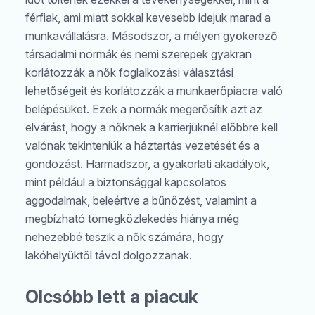
férfiak, ami miatt sokkal kevesebb idejük marad a
munkavállalásra. Másodszor, a mélyen gyökerező
társadalmi normák és nemi szerepek gyakran
korlátozzák a nők foglalkozási választási
lehetőségeit és korlátozzák a munkaerőpiacra való
belépésüket. Ezek a normák megerősítik azt az
elvárást, hogy a nőknek a karrierjüknél előbbre kell
valónak tekinteniük a háztartás vezetését és a
gondozást. Harmadszor, a gyakorlati akadályok,
mint például a biztonsággal kapcsolatos
aggodalmak, beleértve a bűnözést, valamint a
megbízható tömegközlekedés hiánya még
nehezebbé teszik a nők számára, hogy
lakóhelyüktől távol dolgozzanak.
Olcsóbb lett a piacuk