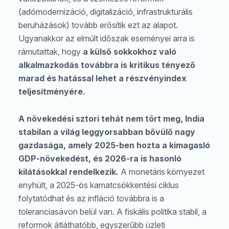
(adómodernizáció, digitalizáció, infrastrukturális
beruházások) tovább erősítik ezt az alapot.
Ugyanakkor az elmúlt időszak eseményei arra is
rámutattak, hogy
a külső sokkokhoz való
alkalmazkodás továbbra is kritikus tényező
marad és hatással lehet a részvényindex
teljesítményére.
A növekedési sztori tehát nem tört meg, India
stabilan a világ leggyorsabban bővülő nagy
gazdasága, amely 2025-ben hozta a kimagasló
GDP-növekedést, és 2026-ra is hasonló
kilátásokkal rendelkezik.
A monetáris környezet
enyhült, a 2025-ös kamatcsökkentési ciklus
folytatódhat és az infláció továbbra is a
toleranciasávon belül van. A fiskális politika stabil, a
reformok átláthatóbb, egyszerűbb üzleti