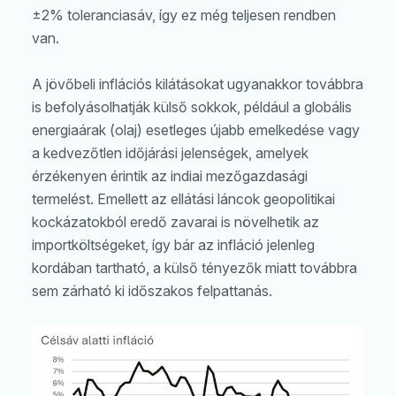
±2% toleranciasáv, így ez még teljesen rendben
van.
A jövőbeli inflációs kilátásokat ugyanakkor továbbra
is befolyásolhatják külső sokkok, például a globális
energiaárak (olaj) esetleges újabb emelkedése vagy
a kedvezőtlen időjárási jelenségek, amelyek
érzékenyen érintik az indiai mezőgazdasági
termelést. Emellett az ellátási láncok geopolitikai
kockázatokból eredő zavarai is növelhetik az
importköltségeket, így bár az infláció jelenleg
kordában tartható, a külső tényezők miatt továbbra
sem zárható ki időszakos felpattanás.