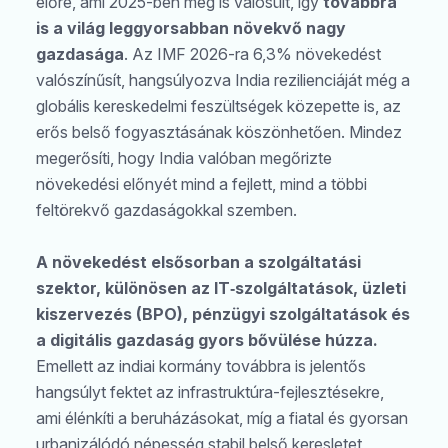
előre, ami 2025-ben meg is valósült, így
továbbra
is a világ leggyorsabban növekvő nagy
gazdasága
. Az IMF 2026-ra 6,3% növekedést
valószínűsít, hangsúlyozva India rezilienciáját még a
globális kereskedelmi feszültségek közepette is, az
erős belső fogyasztásának köszönhetően. Mindez
megerősíti, hogy India valóban megőrizte
növekedési előnyét mind a fejlett, mind a többi
feltörekvő gazdaságokkal szemben.
A növekedést elsősorban a szolgáltatási
szektor, különösen az IT‑szolgáltatások, üzleti
kiszervezés (BPO), pénzügyi szolgáltatások és
a digitális gazdaság gyors bővülése húzza.
Emellett az indiai kormány továbbra is jelentős
hangsúlyt fektet az infrastruktúra-fejlesztésekre,
ami élénkíti a beruházásokat, míg a fiatal és gyorsan
urbanizálódó népesség stabil belső keresletet