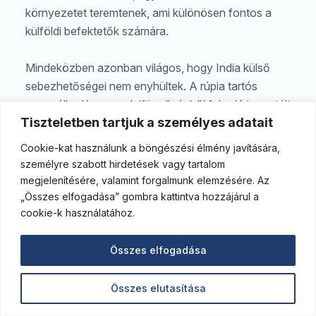
környezetet teremtenek, ami különösen fontos a
külföldi befektetők számára.
Mindeközben azonban világos, hogy India külső
sebezhetőségei nem enyhültek. A rúpia tartós
gyengélkedése, az olajfüggőségből fakadó importált
Tiszteletben tartjuk a személyes adatait
inflációs nyomás, valamint a régió geopolitikai
kockázatai továbbra is olyan tényezők, amelyek
Cookie-kat használunk a böngészési élmény javítására,
időszakos volatilitást okozhatnak a pénzpiacokon
személyre szabott hirdetések vagy tartalom
és eltántoríthatják a külföldi befektetőket. Az USA
megjelenítésére, valamint forgalmunk elemzésére. Az
vámintézkedéseinek enyhülése, illetve az EU–India
„Összes elfogadása” gombra kattintva hozzájárul a
cookie-k használatához.
szabadkereskedelmi egyezmény ugyanakkor
ellensúlyozza a külső kockázatok egy részét, és
Összes elfogadása
javítja India export- és beruházási kilátásait.
Összességében India megmaradt stratégiai hosszú
Összes elutasítása
távú befektetési célpontnak. Rövid távon óvatos