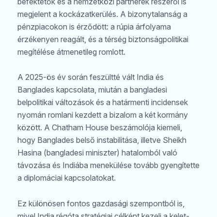
befektetők és a nemzetközi partnerek részéről is
megjelent a kockázatkerülés. A bizonytalanság a
pénzpiacokon is érződött: a rúpia árfolyama
érzékenyen reagált, és a térség biztonságpolitikai
megítélése átmenetileg romlott.
A 2025-ös év során feszültté vált India és
Banglades kapcsolata, miután a bangladesi
belpolitikai változások és a határmenti incidensek
nyomán romlani kezdett a bizalom a két kormány
között. A Chatham House beszámolója kiemeli,
hogy Banglades belső instabilitása, illetve Sheikh
Hasina (bangladesi miniszter) hatalomból való
távozása és Indiába menekülése tovább gyengítette
a diplomáciai kapcsolatokat.
Ez különösen fontos gazdasági szempontból is,
mivel India régóta stratégiai célként kezeli a kelet-