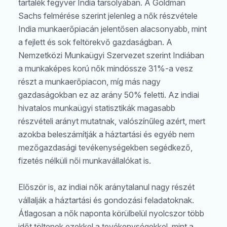
tartalék fegyver India tarsolyában. A Goldman
Sachs felmérése szerint jelenleg a nők részvétele
India munkaerőpiacán jelentősen alacsonyabb, mint
a fejlett és sok feltörekvő gazdaságban. A
Nemzetközi Munkaügyi Szervezet szerint Indiában
a munkaképes korú nők mindössze 31%-a vesz
részt a munkaerőpiacon, míg más nagy
gazdaságokban ez az arány 50% feletti. Az indiai
hivatalos munkaügyi statisztikák magasabb
részvételi arányt mutatnak, valószínűleg azért, mert
azokba beleszámítják a háztartási és egyéb nem
mezőgazdasági tevékenységekben segédkező,
fizetés nélküli női munkavállalókat is.
Először is, az indiai nők aránytalanul nagy részét
vállalják a háztartási és gondozási feladatoknak.
Átlagosan a nők naponta körülbelül nyolcszor több
időt töltenek ezekkel a tevékenységekkel, mint a