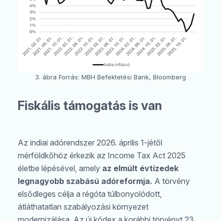
3. ábra Forrás: MBH Befektetési Bank, Bloomberg
Fiskális támogatás is van
Az indiai adórendszer 2026. április 1-jétől
mérföldkőhöz érkezik az Income Tax Act 2025
életbe lépésével, amely
az elmúlt évtizedek
legnagyobb szabású adóreformja.
A törvény
elsődleges célja a régóta túlbonyolódott,
átláthatatlan szabályozási környezet
modernizálása. Az új kódex a korábbi törvényt 23