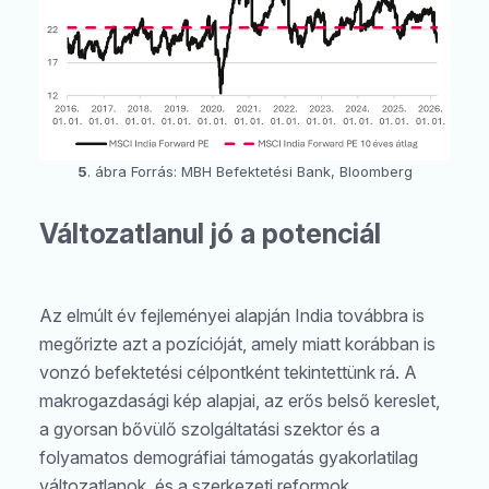
5
. ábra Forrás: MBH Befektetési Bank, Bloomberg
Változatlanul jó a potenciál
Az elmúlt év fejleményei alapján India továbbra is
megőrizte azt a pozícióját, amely miatt korábban is
vonzó befektetési célpontként tekintettünk rá. A
makrogazdasági kép alapjai, az erős belső kereslet,
a gyorsan bővülő szolgáltatási szektor és a
folyamatos demográfiai támogatás gyakorlatilag
változatlanok, és a szerkezeti reformok