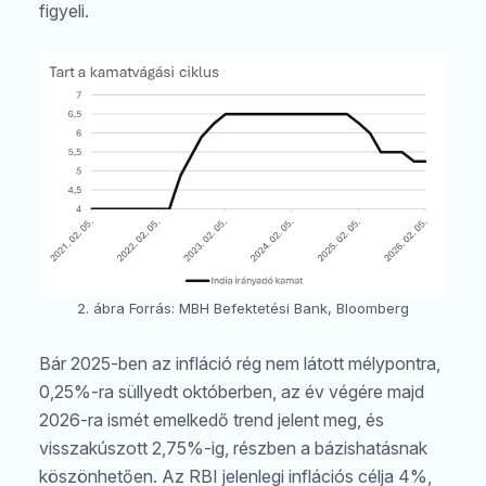
figyeli.
2. ábra Forrás: MBH Befektetési Bank, Bloomberg
Bár 2025-ben az infláció rég nem látott mélypontra,
0,25%-ra süllyedt októberben, az év végére majd
2026-ra ismét emelkedő trend jelent meg, és
visszakúszott 2,75%-ig, részben a bázishatásnak
köszönhetően. Az RBI jelenlegi inflációs célja 4%,