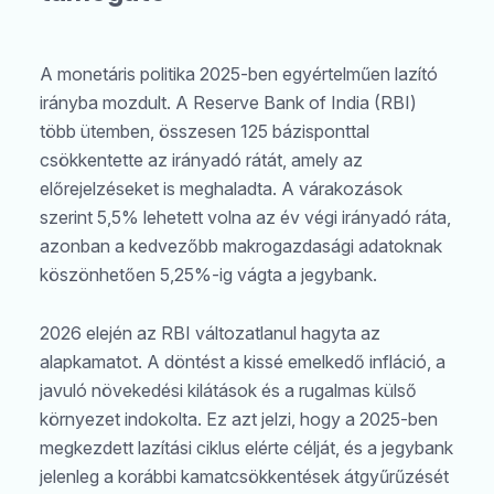
A monetáris politika 2025-ben egyértelműen lazító
irányba mozdult. A Reserve Bank of India (RBI)
több ütemben, összesen 125 bázisponttal
csökkentette az irányadó rátát, amely az
előrejelzéseket is meghaladta. A várakozások
szerint 5,5% lehetett volna az év végi irányadó ráta,
azonban a kedvezőbb makrogazdasági adatoknak
köszönhetően 5,25%-ig vágta a jegybank.
2026 elején az RBI változatlanul hagyta az
alapkamatot. A döntést a kissé emelkedő infláció, a
javuló növekedési kilátások és a rugalmas külső
környezet indokolta. Ez azt jelzi, hogy a 2025-ben
megkezdett lazítási ciklus elérte célját, és a jegybank
jelenleg a korábbi kamatcsökkentések átgyűrűzését