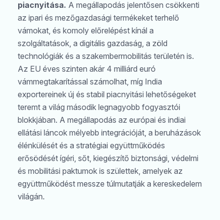
piacnyitása.
A megállapodás jelentősen csökkenti
az ipari és mezőgazdasági termékeket terhelő
vámokat, és komoly előrelépést kínál a
szolgáltatások, a digitális gazdaság, a zöld
technológiák és a szakembermobilitás területén is.
Az EU éves szinten akár 4 milliárd euró
vámmegtakarítással számolhat, míg India
exportereinek új és stabil piacnyitási lehetőségeket
teremt a világ második legnagyobb fogyasztói
blokkjában. A megállapodás az európai és indiai
ellátási láncok mélyebb integrációját, a beruházások
élénkülését és a stratégiai együttműködés
erősödését ígéri, sőt, kiegészítő biztonsági, védelmi
és mobilitási paktumok is születtek, amelyek az
együttműködést messze túlmutatják a kereskedelem
világán.