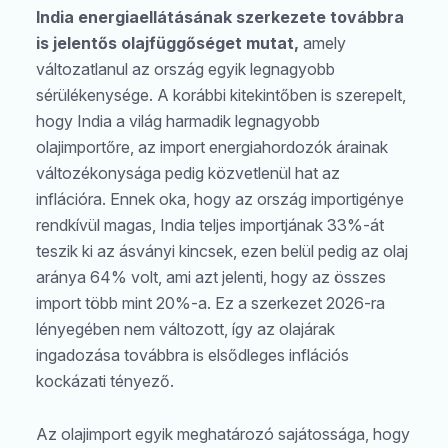
India energiaellátásának szerkezete továbbra
is jelentős olajfüggőséget mutat,
amely
változatlanul az ország egyik legnagyobb
sérülékenysége. A korábbi kitekintőben is szerepelt,
hogy India a világ harmadik legnagyobb
olajimportőre, az import energiahordozók árainak
változékonysága pedig közvetlenül hat az
inflációra. Ennek oka, hogy az ország importigénye
rendkívül magas, India teljes importjának 33%-át
teszik ki az ásványi kincsek, ezen belül pedig az olaj
aránya 64% volt, ami azt jelenti, hogy az összes
import több mint 20%-a. Ez a szerkezet 2026-ra
lényegében nem változott, így az olajárak
ingadozása továbbra is elsődleges inflációs
kockázati tényező.
Az olajimport egyik meghatározó sajátossága, hogy