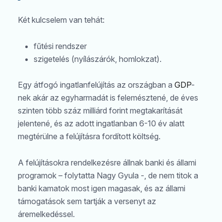
Két kulcselem van tehát:
fűtési rendszer
szigetelés (nyílászárók, homlokzat).
Egy átfogó ingatlanfelújítás az országban a
GDP
-
nek akár az egyharmadát is felemésztené, de éves
szinten több száz milliárd forint megtakarítását
jelentené, és az adott ingatlanban 6-10 év alatt
megtérülne a felújításra fordított költség.
A felújításokra rendelkezésre állnak banki és állami
programok – folytatta Nagy Gyula -, de nem titok a
banki kamatok most igen magasak, és az állami
támogatások sem tartják a versenyt az
áremelkedéssel.