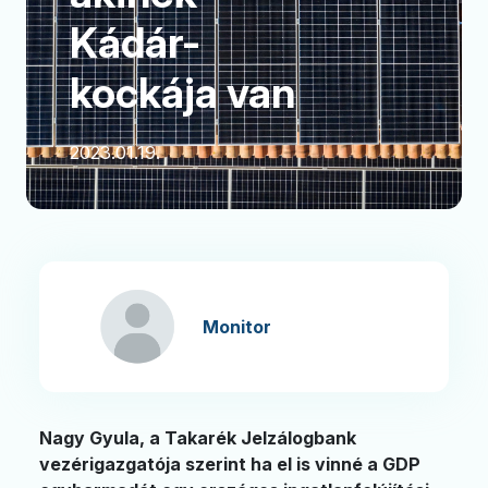
Kádár-
kockája van
2023.01.19.
Monitor
Nagy Gyula, a Takarék Jelzálogbank
vezérigazgatója szerint ha el is vinné a GDP