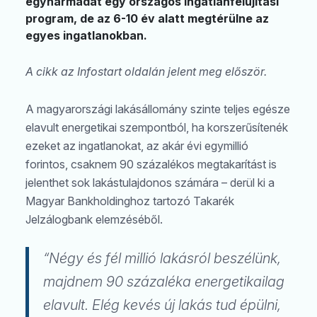
egyharmadát egy országos ingatlanfelújítási
program, de az 6-10 év alatt megtérülne az
egyes ingatlanokban.
A cikk az Infostart oldalán jelent meg először.
A magyarországi lakásállomány szinte teljes egésze
elavult energetikai szempontból, ha korszerűsítenék
ezeket az ingatlanokat, az akár évi egymillió
forintos, csaknem 90 százalékos megtakarítást is
jelenthet sok lakástulajdonos számára – derül ki a
Magyar Bankholdinghoz tartozó Takarék
Jelzálogbank elemzéséből.
“Négy és fél millió lakásról beszélünk,
majdnem 90 százaléka energetikailag
elavult. Elég kevés új lakás tud épülni,