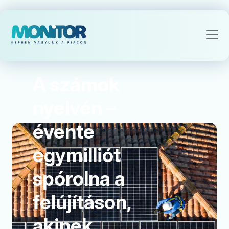
Podcast
A számok
nyelvén –
évente
egymilliót
spórolna a
felújításon,
akinek