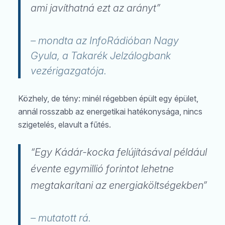
ami javíthatná ezt az arányt”
– mondta az InfoRádióban Nagy
Gyula, a Takarék Jelzálogbank
vezérigazgatója.
Közhely, de tény: minél régebben épült egy épület,
annál rosszabb az energetikai hatékonysága, nincs
szigetelés, elavult a fűtés.
“Egy Kádár-kocka felújításával például
évente egymillió forintot lehetne
megtakarítani az energiaköltségekben”
Keresés
– mutatott rá.