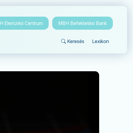
 Elemzési Centrum
MBH Befektetési Bank
Keresés
Lexikon