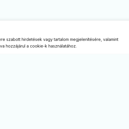
re szabott hirdetések vagy tartalom megjelenítésére, valamint
va hozzájárul a cookie-k használatához.
M
Á
B
E