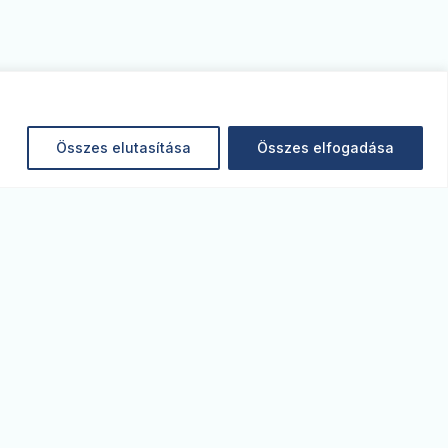
Összes elutasítása
Összes elfogadása
MONITOR BLOG
akrogazdaság
Jogi nyilatkozat
gazatok
Jogi tájékoztató - MBH
efektetési piacok
Bank Nyrt.
lemzők
Jogi tájékoztató - MBH