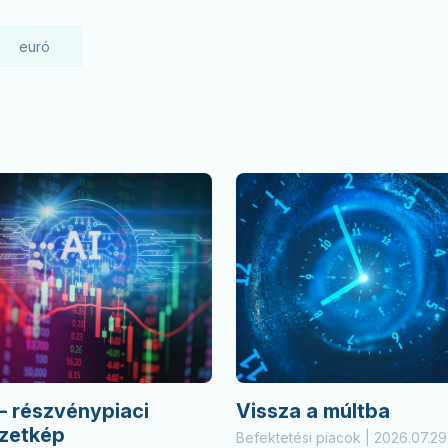
euró
– részvénypiaci
Vissza a múltba
yzetkép
Befektetési piacok | 2026.07.29