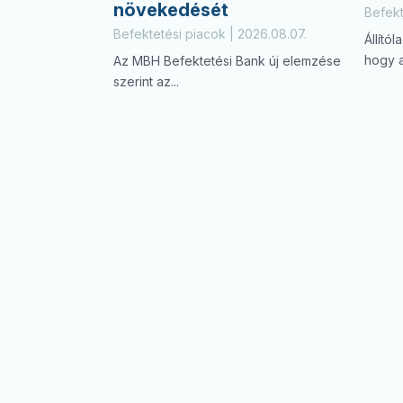
növekedését
Befekt
Befektetési piacok | 2026.08.07.
Állító
hogy a.
Az MBH Befektetési Bank új elemzése
szerint az...