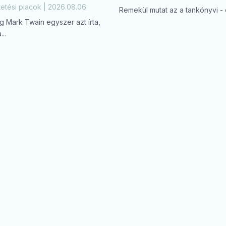
etési piacok | 2026.08.06.
Remekül mutat az a tankönyvi - é
lag Mark Twain egyszer azt írta,
..