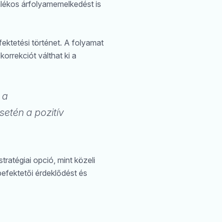
lékos árfolyamemelkedést is
ktetési történet. A folyamat
Keresés
korrekciót válthat ki a
 a
etén a pozitív
atégiai opció, mint közeli
befektetői érdeklődést és