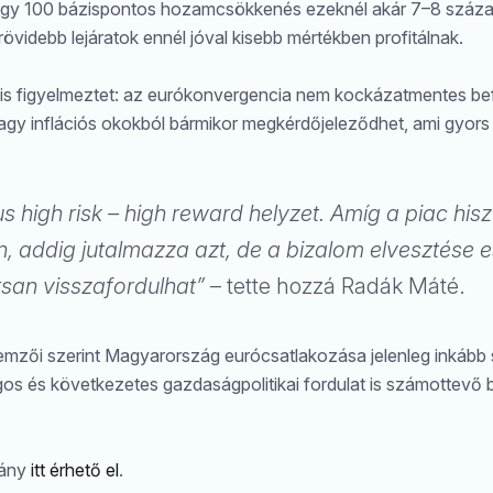
Egy 100 bázispontos hozamcsökkenés ezeknél akár 7–8 száza
videbb lejáratok ennél jóval kisebb mértékben profitálnak.
is figyelmeztet: az eurókonvergencia nem kockázatmentes befe
s vagy inflációs okokból bármikor megkérdőjeleződhet, ami gyors 
s high risk – high reward helyzet. Amíg a piac hisz
 addig jutalmazza azt, de a bizalom elvesztése es
san visszafordulhat”
– tette hozzá Radák Máté.
zői szerint Magyarország eurócsatlakozása jelenleg inkább str
gos és következetes gazdaságpolitikai fordulat is számottevő 
mány
itt érhető el
.