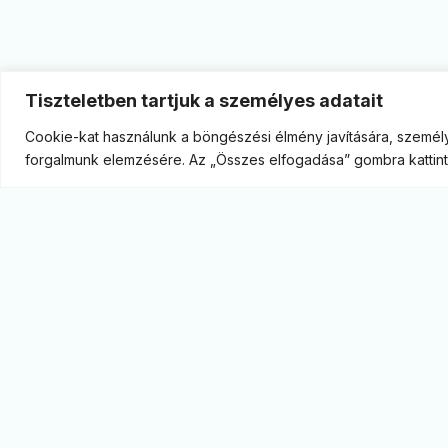
Tiszteletben tartjuk a személyes adatait
Cookie-kat használunk a böngészési élmény javítására, személy
forgalmunk elemzésére. Az „Összes elfogadása” gombra kattint
Monitor blog. A legfrissebb gazdasági elemzések,
kitekintések az MBH Bank szakértőitől. Képben
vagyunk a piacon.