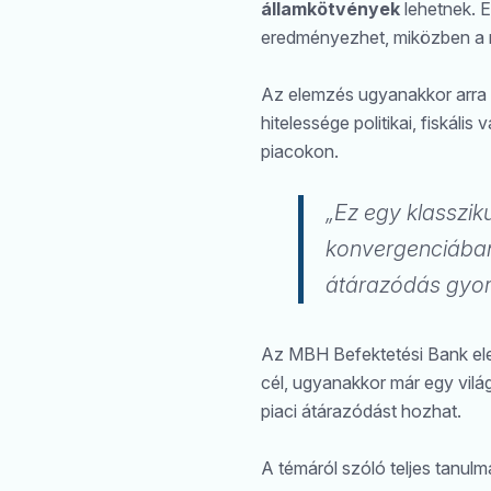
államkötvények
lehetnek. 
eredményezhet, miközben a rö
Az elemzés ugyanakkor arra 
hitelessége politikai, fiskáli
piacokon.
„Ez egy klassziku
konvergenciában,
átárazódás gyor
Az MBH Befektetési Bank elem
cél, ugyanakkor már egy vilá
piaci átárazódást hozhat.
A témáról szóló teljes tanul