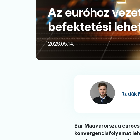
Az euróhoz veze
befektetési lehe
2026.05.14.
Radák 
Bár Magyarország eurócsa
konvergenciafolyamat lehe