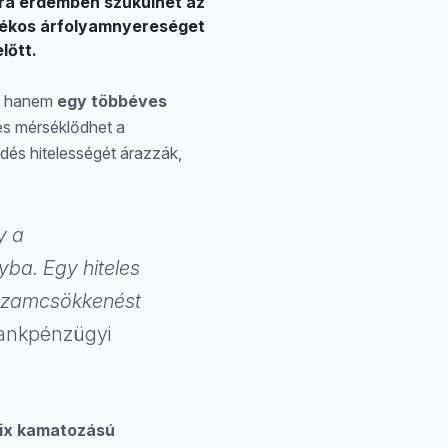
ra érdemben szűkülhet az
lékos árfolyamnyereséget
lőtt.
, hanem
egy többéves
és mérséklődhet a
dés hitelességét árazzák,
y a
yba. Egy hiteles
hozamcsökkenést
bankpénzügyi
fix kamatozású