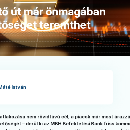
tő út már önmagában
tőséget teremthet
Máté István
tlakozása nem rövidtávú cél, a piacok már most árazzá
tőségét – derül ki az MBH Befektetési Bank friss komme