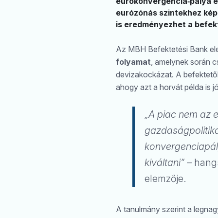
eurókonvergencia‑pálya e
eurózónás szintekhez kép
is eredményezhet a befekt
Az MBH Befektetési Bank e
folyamat
, amelynek során c
devizakockázat. A befektetők
ahogy azt a horvát példa is jó
„A piac nem az 
gazdaságpolitika
konvergenciapál
kiváltani”
– hang
elemzője.
A tanulmány szerint a legnag