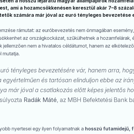
setén a hosszú lejáratú magyar állampapírok hozamfelá
est, ami a hozamcsökkenésen keresztül akár 7–8 száza
etők számára már jóval az euró tényleges bevezetése e
lemzése rámutat: az euróbevezetés nem önmagában esemény
sökkenhet az országkockázat, szűkülhetnek a hozamfelárak, 
 jellemzően nem a hivatalos céldátumot, hanem az elkötelező
l mutatja.
euró tényleges bevezetésére vár, hanem arra, hog
 egyértelműen és tartósan elinduljon ebbe az irán
ya már jóval a csatlakozás előtt képes jelentős 
súlyozta
Radák Máté
, az MBH Befektetési Bank 
yobb nyertesei egy ilyen folyamatnak a
hosszú futamidejű, 