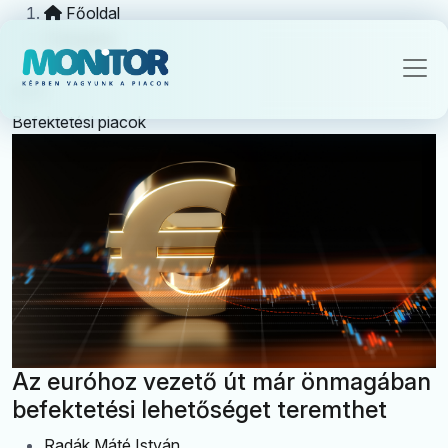
Főoldal
Kategória
euró
Befektetési piacok
Az euróhoz vezető út már önmagában
befektetési lehetőséget teremthet
Radák Máté István