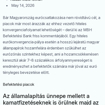
May 14, 2026
Bár Magyarország eurócsatlakozása nem rövidtávú cél, a
piacok már most árazzák az ehhez vezető hiteles
konvergenciafolyamat lehetőségét – derül ki az MBH
Befektetési Bank friss kommentárjából. Egy hiteles
eurókonvergencia‑pálya esetén a hosszú lejáratú magyar
állampapírok hozamfelára érdemben szűkülhet az
eurózónás szintekhez képest, ami a hozamcsökkenésen
keresztül akár 7–8 százalékos árfolyamnyereséget is
eredményezhet a befektetők számára már jóval az euró
tényleges bevezetése előtt.
Befektetési piacok
Az államalapítás ünnepe mellett a
kamatfizetéseknek is örülnek majd az