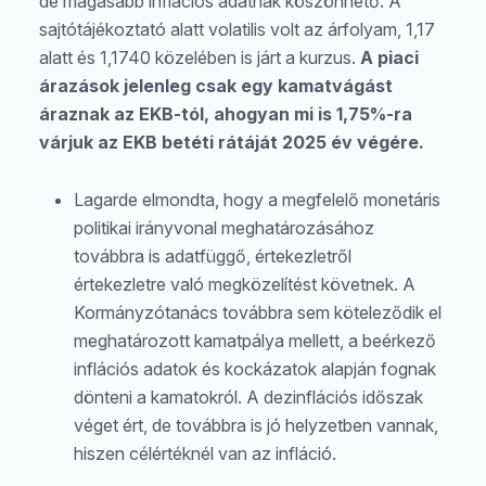
de magasabb inflációs adatnak köszönhető. A
sajtótájékoztató alatt volatilis volt az árfolyam, 1,17
alatt és 1,1740 közelében is járt a kurzus.
A piaci
árazások jelenleg csak egy kamatvágást
áraznak az EKB-tól, ahogyan mi is 1,75%-ra
várjuk az EKB betéti rátáját 2025 év végére.
Lagarde elmondta, hogy a megfelelő monetáris
politikai irányvonal meghatározásához
továbbra is adatfüggő, értekezletről
értekezletre való megközelítést követnek. A
Kormányzótanács továbbra sem köteleződik el
meghatározott kamatpálya mellett, a beérkező
inflációs adatok és kockázatok alapján fognak
dönteni a kamatokról. A dezinflációs időszak
véget ért, de továbbra is jó helyzetben vannak,
hiszen célértéknél van az infláció.