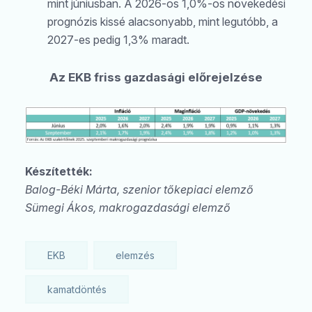
mint júniusban. A 2026-os 1,0%-os növekedési
prognózis kissé alacsonyabb, mint legutóbb, a
2027-es pedig 1,3% maradt.
Az EKB friss gazdasági előrejelzése
Készítették:
Balog-Béki Márta, szenior tőkepiaci elemző
Sümegi Ákos, makrogazdasági elemző
EKB
elemzés
kamatdöntés