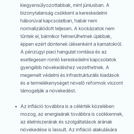
Keresés
kiegyensúlyozottabbak, mint júniusban. A
bizonytalanság csökkent a kereskedelmi
háborúval kapcsolatban, habár nem
normalizálódott teljesen. A kockázatok nem
tűntek el, bármikor felmerülhetnek újabbak,
éppen ezért döntenek ülésenként a kamatokról.
A pénzügyi piaci hangulat romlása és az
esetlegesen romló kereskedelmi kapcsolatok
gyengébb növekedéshez vezethetnek. A
megemelt védelmi és infrastrukturális kiadások
és a termelékenységet növelő reformok viszont
támogatják a növekedést.
Az infláció továbbra is a célérték közelében
mozog, az energiaárak továbbra is csökkennek,
az élelmiszerárak és szolgáltatások árának
növekedése is lassult. Az infláció alakulására