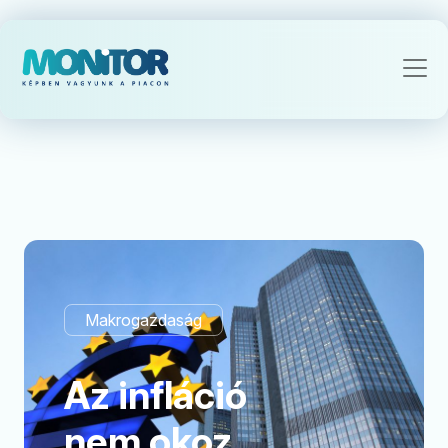
Makrogazdaság
Az infláció
nem okoz