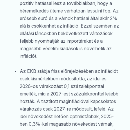
pozitív hatással lesz a továbbiakban, hogy a
béremelkedés üteme várhatóan lassulni fog. Az
erősebb euró és a vámok hatásai által akár 2%
alá is csökkenhet az infláció. Ezzel szemben az
ellátási láncokban bekövetkezett változások
feljebb nyomhatják az importárakat és a
magasabb védelmi kiadások is növelhetik az
inflációt.
Az EKB stábja friss előrejelzésében az inflációt
csak kismértékben módosította, az idei és
2026-os várakozást 0,1 százalékponttal
emelték, míg a 2027-est százalékponttal lejjebb
hozták. A tisztított maginflációval kapcsolatos
várakozás csak 2027-re módosult, lefelé. Az
idei növekedést illetően optimistábbak, 2025-
ben 0,3%-kal magasabb növekedést várnak,