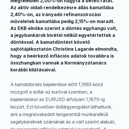
megfelelően 2,00%-on hagyta a betéti rátát.
Az aktív oldali rendelkezésre állás kamatlába
2,40%-on, az irányadó refinanszírozási
műveletek kamatlába pedig 2,15%-on maradt.
Az EKB elnöke szerint a döntés egyhangú volt,
a jegybankárok kivétel nélkül egyetértettek a
döntéssel. A kamatdöntést követő
sajtótájékoztatón Christine Lagarde elmondta,
hogy a beérkező inflációs adatok továbbra is
összhangban vannak a Kormányzótanács
korábbi kilátásaival.
A kamatdöntés bejelentése előtt 1,1685 körül
mozgott a dollár az euróval szemben, a
bejelentéskor az EURUSD árfolyam 1,1670-ig
leszúrt. Ezt követően dollárgyengülést láthattunk,
ami a megnövekedett tengerentúli munkanélküli
segélykérelmek számának és a várt szerint alakuló,