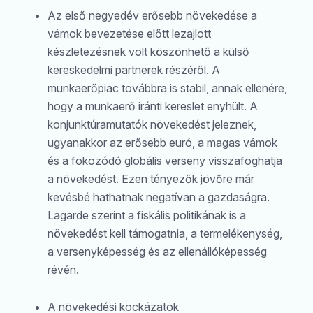
Az első negyedév erősebb növekedése a
vámok bevezetése előtt lezajlott
készletezésnek volt köszönhető a külső
kereskedelmi partnerek részéről. A
munkaerőpiac továbbra is stabil, annak ellenére,
hogy a munkaerő iránti kereslet enyhült. A
konjunktúramutatók növekedést jeleznek,
ugyanakkor az erősebb euró, a magas vámok
és a fokozódó globális verseny visszafoghatja
a növekedést. Ezen tényezők jövőre már
kevésbé hathatnak negatívan a gazdaságra.
Lagarde szerint a fiskális politikának is a
növekedést kell támogatnia, a termelékenység,
a versenyképesség és az ellenállóképesség
révén.
A növekedési kockázatok