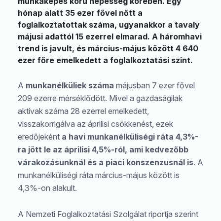
munkaképes korú népesség körében. Egy
hónap alatt 35 ezer fővel nőtt a
foglalkoztatottak száma, ugyanakkor a tavaly
májusi adattól 15 ezerrel elmarad. A háromhavi
trend is javult, és március-május között 4 640
ezer főre emelkedett a foglalkoztatási szint.
A
munkanélküliek száma
májusban 7 ezer fővel
209 ezerre mérséklődött. Mivel a gazdaságilak
aktívak száma 28 ezerrel emelkedett,
visszakorrigálva az áprilisi csökkenést, ezek
eredőjeként
a havi munkanélküliségi ráta 4,3%-
ra jött le az áprilisi 4,5%-ról, ami kedvezőbb
várakozásunknál és a piaci konszenzusnál is
. A
munkanélküliségi ráta március-május között is
4,3%-on alakult.
A Nemzeti Foglalkoztatási Szolgálat riportja szerint