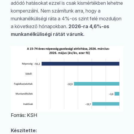
adódó hatásokat ezzel is csak kismértékben lehetne
kompenzálni. Nem számítunk arra, hogy a
munkanélküliségi ráta a 4%-os szint felé mozduljon
a következő hónapokban.
2026-ra 4,6%-os
munkanélküliségi rátát várunk.
Forrás: KSH
Készítette: