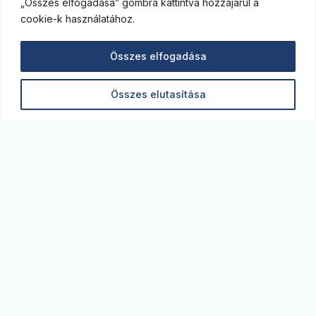
„Összes elfogadása” gombra kattintva hozzájárul a
cookie-k használatához.
Összes elfogadása
Összes elutasítása
Monitor blog. A legfrissebb gazdasági elemzések,
kitekintések az MBH Bank szakértőitől. Képben
vagyunk a piacon.
monitor@monitorblog.hu