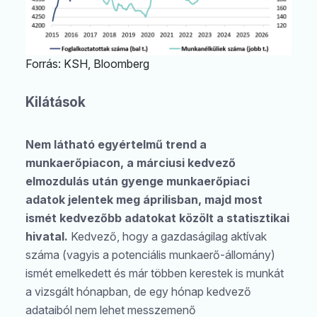
Forrás: KSH, Bloomberg
Kilátások
Nem látható egyértelmű trend a
munkaerőpiacon, a márciusi kedvező
elmozdulás után gyenge munkaerőpiaci
adatok jelentek meg áprilisban, majd most
ismét kedvezőbb adatokat közölt a statisztikai
Keresés
hivatal.
Kedvező, hogy a gazdaságilag aktívak
száma (vagyis a potenciális munkaerő-állomány)
ismét emelkedett és már többen kerestek is munkát
a vizsgált hónapban, de egy hónap kedvező
adataiból nem lehet messzemenő