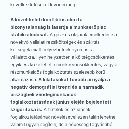
következtetéseket levonni még.
A közel-keleti konfliktus okozta
bizonytalanság is lassítja a munkaerőpiac
stabilizálódását.
A gáz- és olajárak emelkedése a
növekvő vállalati rezsiköltségek és szállítási
költségek miatt helyezhetnek nyomást a
vállalatokra. Ilyen helyzetben a költségcsökkentés
egyik eszköze lehet a munkaerőcsökkentés, vagy a
részmunkaidős foglalkoztatás szélesebb körű
alkalmazása.
A kilátásokat tovább árnyalja a
negatív demográfiai trend és a harmadik
országbeli vendégmunkások
foglalkoztatásának június elején bejelentett
szigorítása is.
A fiatalok és az idősek
foglalkoztatásának növelésével ezen talán lehetne
valamit ugyan segíteni, de a népesség fogyásából