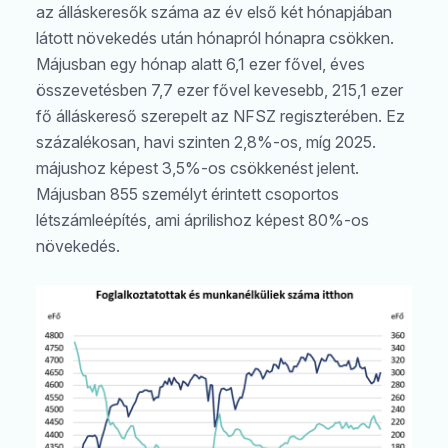
az álláskeresők száma az év első két hónapjában
látott növekedés után hónapról hónapra csökken.
Májusban egy hónap alatt 6,1 ezer fővel, éves
összevetésben 7,7 ezer fővel kevesebb, 215,1 ezer
fő álláskereső szerepelt az NFSZ regiszterében. Ez
százalékosan, havi szinten 2,8%-os, míg 2025.
májushoz képest 3,5%-os csökkenést jelent.
Májusban 855 személyt érintett csoportos
létszámleépítés, ami áprilishoz képest 80%-os
növekedés.