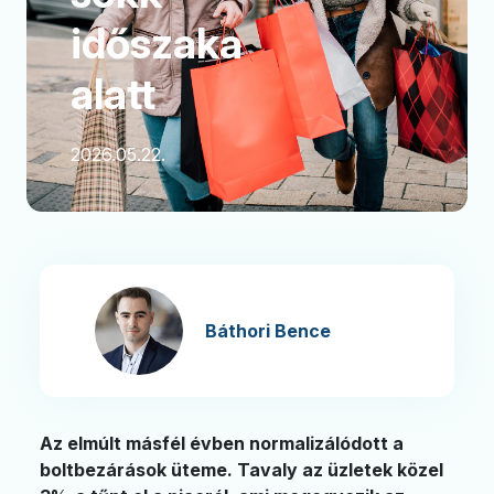
időszaka
alatt
2026.05.22.
Báthori Bence
Az elmúlt másfél évben normalizálódott a
boltbezárások üteme. Tavaly az üzletek közel