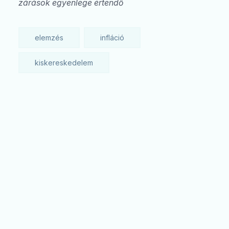
zárások egyenlege értendő
elemzés
infláció
kiskereskedelem