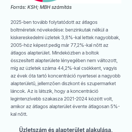
Forrás: KSH; MBH számítás
2025-ben tovább folytatódott az átlagos
boltméretek növekedése: benzinkutak nélkül a
kiskereskedelmi üzletek 3,8%-kal lettek nagyobbak,
2005-höz képest pedig már 77,2%-kal nőtt az
átlagos alapterület. Mindeközben a boltok
összesített alapterülete lényegében nem változott,
míg az üzletek száma 44,2%-kal csökkent, vagyis
az évek óta tartó koncentráció nyertesei a nagyobb
alapterületű, jellemzően diszkont és szupermarket
láncok. Az is látszik, hogy a koncentráció
legintenzívebb szakasza 2021-2024 között volt,
amikor az átlagos alapterület évente átlagosan 5%-
kal nőtt.
Üzletszám és alapterület alakulása,