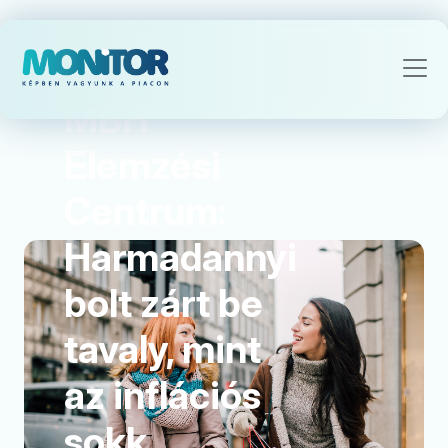
Ágazatok
MBH
Elemzési
Centrum:
Harmadannyi
bolt zárt be
tavaly, mint
az inflációs
sokk