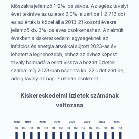
időszakra jellemző 1-2%-os sávba. Az egész tavalyi
évet tekintve az üzletek 2,9%-a zárt be (-2 713 db),
ez az érték is közel áll a 2013-21 közötti évekre
jellemző kb. 3%-os éves csökkenéshez. Az elmúlt
években a kiskereskedelmi egységeknek az
inflációs és energia ársokkal sújtott 2023-as év
lehetett a legnehezebb, ehhez az évhez képest
tavaly harmadára esett vissza a bezárt üzletek
száma: míg 2023-ban naponta kb. 22 üzlet zárt be,
addig tavaly ez napi 7 üzletre csökkent.
Kiskereskedelmi üzletek számának
változása