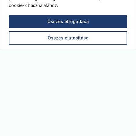
cookie-k használatához.
Összes elfogadása
Összes elutasítása
Monitor blog. A legfrissebb gazdasági elemzések,
kitekintések az MBH Bank szakértőitől. Képben
vagyunk a piacon.
monitor@monitorblog.hu