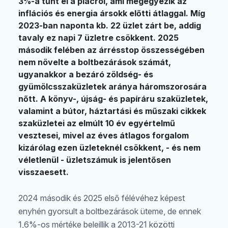
3%-a tűnt el a piacról, ami megegyezik az
inflációs és energia ársokk előtti átlaggal. Míg
2023-ban naponta kb. 22 üzlet zárt be, addig
tavaly ez napi 7 üzletre csökkent. 2025
második felében az árrésstop összességében
nem növelte a boltbezárások számát,
ugyanakkor a bezáró zöldség- és
gyümölcsszaküzletek aránya háromszorosára
nőtt. A könyv-, újság- és papíráru szaküzletek,
valamint a bútor, háztartási és műszaki cikkek
szaküzletei az elmúlt 10 év egyértelmű
vesztesei, mivel az éves átlagos forgalom
kizárólag ezen üzleteknél csökkent, - és nem
véletlenül - üzletszámuk is jelentősen
visszaesett.
2024 második és 2025 első félévéhez képest
enyhén gyorsult a boltbezárások üteme, de ennek
1,6%-os mértéke beleillik a 2013-21 közötti