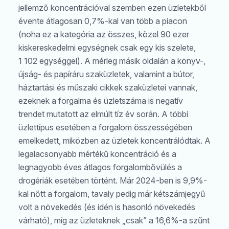
jellemző koncentrációval szemben ezen üzletekből
évente átlagosan 0,7%-kal van több a piacon
(noha ez a kategória az összes, közel 90 ezer
kiskereskedelmi egységnek csak egy kis szelete,
1 102 egységgel). A mérleg másik oldalán a könyv-,
újság- és papíráru szaküzletek, valamint a bútor,
háztartási és műszaki cikkek szaküzletei vannak,
ezeknek a forgalma és üzletszáma is negatív
trendet mutatott az elmúlt tíz év során. A többi
üzlettípus esetében a forgalom összességében
emelkedett, miközben az üzletek koncentrálódtak. A
legalacsonyabb mértékű koncentráció és a
legnagyobb éves átlagos forgalombővülés a
drogériák esetében történt. Már 2024-ben is 9,9%-
kal nőtt a forgalom, tavaly pedig már kétszámjegyű
volt a növekedés (és idén is hasonló növekedés
várható), míg az üzleteknek „csak” a 16,6%-a szűnt