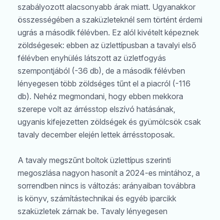
szabályozott alacsonyabb árak miatt. Ugyanakkor
összességében a szaküzleteknél sem történt érdemi
ugrás a második félévben. Ez alól kivételt képeznek
zöldségesek: ebben az üzlettípusban a tavalyi első
félévben enyhülés látszott az üzletfogyás
szempontjából (-36 db), de a második félévben
lényegesen több zöldséges tűnt el a piacról (-116
db). Nehéz megmondani, hogy ebben mekkora
szerepe volt az árrésstop elszívó hatásának,
ugyanis kifejezetten zöldségek és gyümölcsök csak
tavaly december elején lettek árrésstoposak.
A tavaly megszűnt boltok üzlettípus szerinti
megoszlása nagyon hasonít a 2024-es mintához, a
sorrendben nincs is változás: arányaiban továbbra
is könyv, számítástechnikai és egyéb iparcikk
szaküzletek zárnak be. Tavaly lényegesen