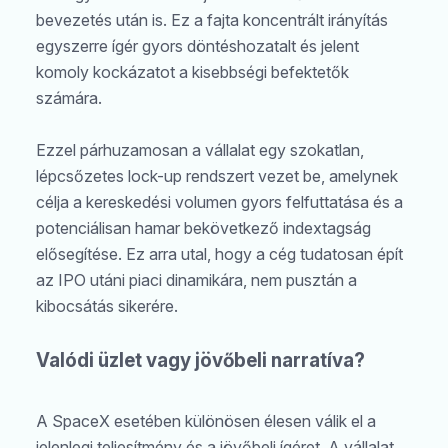
bevezetés után is. Ez a fajta koncentrált irányítás
egyszerre ígér gyors döntéshozatalt és jelent
komoly kockázatot a kisebbségi befektetők
számára.
Ezzel párhuzamosan a vállalat egy szokatlan,
lépcsőzetes lock-up rendszert vezet be, amelynek
célja a kereskedési volumen gyors felfuttatása és a
potenciálisan hamar bekövetkező indextagság
elősegítése. Ez arra utal, hogy a cég tudatosan épít
az IPO utáni piaci dinamikára, nem pusztán a
kibocsátás sikerére.
Valódi üzlet vagy jövőbeli narratíva?
A SpaceX esetében különösen élesen válik el a
jelenlegi teljesítmény és a jövőbeli ígéret. A vállalat