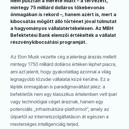
Nem pusztán a mérete miatt – a tervezett,
mintegy 75 milliárd dolláros tőkebevonás
önmagában is rekord –, hanem azért is, mert a
kibocsátás mögött álló történet jóval túlmutat
a hagyományos vállalatértékelésen. Az MBH
Befektetési Bank elemzői értékelték a vállalat
részvénykibocsátási programját.
Az Elon Musk vezette cég a jelenlegi árazás mellett
mintegy 1750 milliárd dolláros értéken léphet piacra,
ami azt jelenti, hogy gyakorlatilag azonnal a világ
legnagyobb tőzsdei vállalatai közé kerülne. Ez a
lépték önmagában is paradigmaváltást jelez: a
befektetők nem egy klasszikus értelemben vett ipari
vagy technológiai céget áraznak, hanem egy
potenciális „infrastruktúra-platformot”, amely az
űripartól az internetszolgáltatáson át egészen a
mesterséges intelligenciáig terjed.