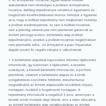
6. Az árfolyamok, hozamok, egyéb adatok múltbeli
alakulásából nem lehetséges a jövőbeni árfolyamokra,
hozamra, illetőleg teljesítményre vonatkozó egyértelmű és
megbízható következtetéseket levonni. Felhívjuk a figyelmet
arra, hogy a múltbeli teljesítmény nem megbízható mutatója
a jövőbeli eredményeknek, és sem a múltbeli hozamok,
sem a jelenlegi vélemények nem jelentenek garanciát az
érintett pénzügyi eszköz, befektetési alap jövőbeli
teljesítményére, azokból a jövőbeli hozamok megbízhatóan
nem jelezhetők előre. Az árfolyamok a piaci folyamatok
alapján pozitív és negatív irányba is változhatnak.
7. A befektetési alapokkal kapcsolatos előzetes tájékoztató
információk, így különösen a tájékoztató, a kezelési
szabályzat, a Kiemelt Befektetői Információk, a portfolió
jelentések, valamint a befektetési alapok és a kínált
szolgáltatások szerződési feltételei, dokumentumai
megtalálhatók az érintett alapkezelők közzétételi helyein,
honlapjain, továbbá a forgalmazók honlapjain. A
teljesítmény információk a megelőző 5 évre, amennyien a
termék ennél rövidebb ideje létezik, erre a teljes időszakra,
az érintett befektetési alap vonatkozásában az érintett