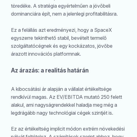
töredéke. A stratégia egyértelműen a jövőbeli
dominanciára épít, nem a jelenlegi profitabilitásra.
Ez a felállás azt eredményezi, hogy a SpaceX
egyszerre tekinthető stabil, bevételt termelő
szolgáltatócégnek és egy kockázatos, jövőbe
árazott innovációs platformnak.
Az árazás: a realitás határán
A kibocsátási ár alapján a vállalat értékeltsége
rendkívül magas. Az EV/EBITDA mutató 250 felett
alakul, ami nagyságrendekkel haladja meg még a
legdrágább nagy technológiai cégek szintjét is.
Ez az értékeltség implicit módon extrém növekedési
pályát feltételez. A számítások szerint ahhoz, hogy