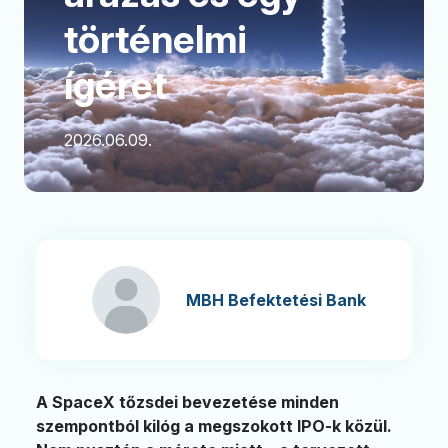
történelmi
ígéret
2026.06.09.
MBH Befektetési Bank
A SpaceX tőzsdei bevezetése minden
szempontból kilóg a megszokott IPO-k közül.