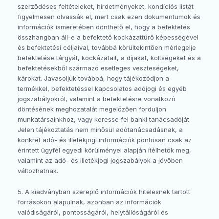
szerződéses feltételeket, hirdetményeket, kondíciós listát
figyelmesen olvassák el, mert csak ezen dokumentumok és
információk ismeretében dönthető el, hogy a befektetés
összhangban áll-e a befektető kockázattűrő képességével
és befektetési céljaival, továbbá körültekintően mérlegelje
befektetése tárgyát, kockázatait, a díjakat, költségeket és a
befektetésekből származó esetleges veszteségeket,
károkat. Javasoljuk továbbá, hogy tájékozódjon a
termékkel, befektetéssel kapcsolatos adójogi és egyéb
jogszabályokról, valamint a befektetésre vonatkozó
döntésének meghozatalát megelőzően forduljon
munkatársainkhoz, vagy keresse fel banki tanácsadóját.
Jelen tájékoztatás nem minősül adótanácsadásnak, a
konkrét adó- és illetékjogi információk pontosan csak az
érintett ügyfél egyedi körülményei alapján ítélhetők meg,
valamint az adó- és illetékjogi jogszabályok a jövőben
változhatnak.
5. A kiadványban szereplő információk hitelesnek tartott
forrásokon alapulnak, azonban az információk
valódiságáról, pontosságáról, helytállóságáról és