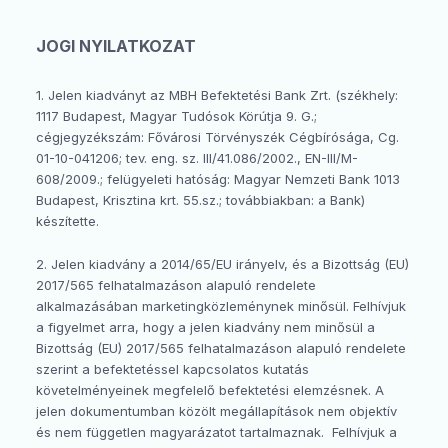
JOGI NYILATKOZAT
1. Jelen kiadványt az MBH Befektetési Bank Zrt. (székhely:
1117 Budapest, Magyar Tudósok Körútja 9. G.;
cégjegyzékszám: Fővárosi Törvényszék Cégbírósága, Cg.
01-10-041206; tev. eng. sz. III/41.086/2002., EN-III/M-
608/2009.; felügyeleti hatóság: Magyar Nemzeti Bank 1013
Budapest, Krisztina krt. 55.sz.; továbbiakban: a Bank)
készítette.
2. Jelen kiadvány a 2014/65/EU irányelv, és a Bizottság (EU)
2017/565 felhatalmazáson alapuló rendelete
alkalmazásában marketingközleménynek minősül. Felhívjuk
a figyelmet arra, hogy a jelen kiadvány nem minősül a
Bizottság (EU) 2017/565 felhatalmazáson alapuló rendelete
szerint a befektetéssel kapcsolatos kutatás
Keresés
követelményeinek megfelelő befektetési elemzésnek. A
jelen dokumentumban közölt megállapítások nem objektív
és nem független magyarázatot tartalmaznak. Felhívjuk a