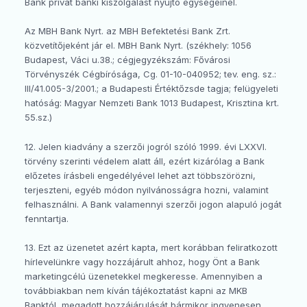
Bank privát banki kiszolgálást nyújtó egységeinél.
Az MBH Bank Nyrt. az MBH Befektetési Bank Zrt.
közvetítőjeként jár el. MBH Bank Nyrt. (székhely: 1056
Budapest, Váci u.38.; cégjegyzékszám: Fővárosi
Törvényszék Cégbírósága, Cg. 01-10-040952; tev. eng. sz.:
III/41.005-3/2001.; a Budapesti Értéktőzsde tagja; felügyeleti
hatóság: Magyar Nemzeti Bank 1013 Budapest, Krisztina krt.
55.sz.)
12. Jelen kiadvány a szerzői jogról szóló 1999. évi LXXVI.
törvény szerinti védelem alatt áll, ezért kizárólag a Bank
előzetes írásbeli engedélyével lehet azt többszörözni,
terjeszteni, egyéb módon nyilvánosságra hozni, valamint
felhasználni. A Bank valamennyi szerzői jogon alapuló jogát
fenntartja.
13. Ezt az üzenetet azért kapta, mert korábban feliratkozott
hírlevelünkre vagy hozzájárult ahhoz, hogy Önt a Bank
marketingcélú üzenetekkel megkeresse. Amennyiben a
továbbiakban nem kíván tájékoztatást kapni az MKB
Banktól, megadott hozzájárulását bármikor ingyenesen