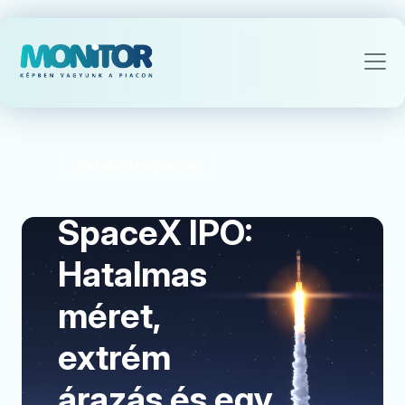
Befektetési piacok
SpaceX IPO:
Hatalmas
méret,
extrém
árazás és egy