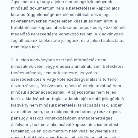
figyelmet arra, hogy a jelen marketingközleménynek
minősülő dokumentum nem a befektetéssel kapcsolatos
kutatás függetlenségének előmozdítását célzó jogi
követelményeknek megfelelően készült és nem érinti a
befektetéssel kapcsolatos kutatás terjesztését, közzétételét
megelőző kereskedésre vonatkozó tilalom. A kiadványban
foglalt adatok tájékoztató jellegűek, és a jelen tájékoztatás
nem teljes körű.
3. A jelen kiadványban szereplő információk nem
minősülnek vételi vagy eladási ajánlatnak, sem befektetési
tanácsadásnak, sem befektetésre, jegyzésre,
szerződéskötésre vagy kötelezettségvállalásra történő
ösztönzésnek, felhívásnak, ajánlattételnek, továbbá nem
minősül adótanácsadásnak. A tájékoztatás nem teljes
körű, a kiadványban foglalt adatok tájékoztató jellegűek. A
kiadvány nem minősül befektetési tanácsadásnak, abban
az esetben sem, ha a dokumentum bármely része egyes
pénzügyi eszköz vonatkozásában annak lehetséges
árfolyam-, hozam-alakulásával kapcsolatos ismertetést
tartalmaz. Jelen dokumentum nem veszi figyelembe az
egyes befektetők egyedi igényeit, körülményeit és céljait,