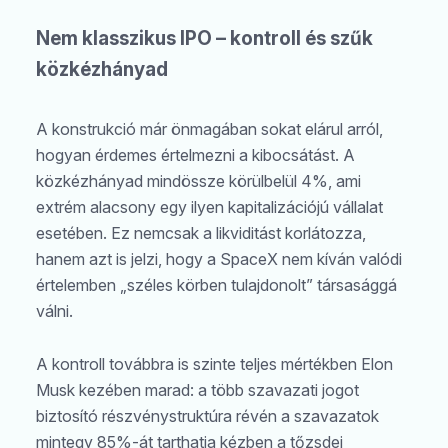
Nem klasszikus IPO – kontroll és szűk
közkézhányad
A konstrukció már önmagában sokat elárul arról,
hogyan érdemes értelmezni a kibocsátást. A
közkézhányad mindössze körülbelül 4%, ami
extrém alacsony egy ilyen kapitalizációjú vállalat
esetében. Ez nemcsak a likviditást korlátozza,
hanem azt is jelzi, hogy a SpaceX nem kíván valódi
értelemben „széles körben tulajdonolt” társasággá
válni.
A kontroll továbbra is szinte teljes mértékben Elon
Musk kezében marad: a több szavazati jogot
biztosító részvénystruktúra révén a szavazatok
mintegy 85%-át tarthatja kézben a tőzsdei