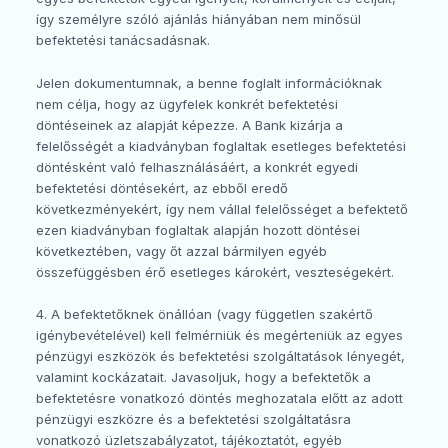
így személyre szóló ajánlás hiányában nem minősül
befektetési tanácsadásnak.
Jelen dokumentumnak, a benne foglalt információknak
nem célja, hogy az ügyfelek konkrét befektetési
döntéseinek az alapját képezze. A Bank kizárja a
felelősségét a kiadványban foglaltak esetleges befektetési
döntésként való felhasználásáért, a konkrét egyedi
befektetési döntésekért, az ebből eredő
következményekért, így nem vállal felelősséget a befektető
ezen kiadványban foglaltak alapján hozott döntései
következtében, vagy őt azzal bármilyen egyéb
összefüggésben érő esetleges károkért, veszteségekért.
4. A befektetőknek önállóan (vagy független szakértő
igénybevételével) kell felmérniük és megérteniük az egyes
pénzügyi eszközök és befektetési szolgáltatások lényegét,
valamint kockázatait. Javasoljuk, hogy a befektetők a
befektetésre vonatkozó döntés meghozatala előtt az adott
pénzügyi eszközre és a befektetési szolgáltatásra
vonatkozó üzletszabályzatot, tájékoztatót, egyéb