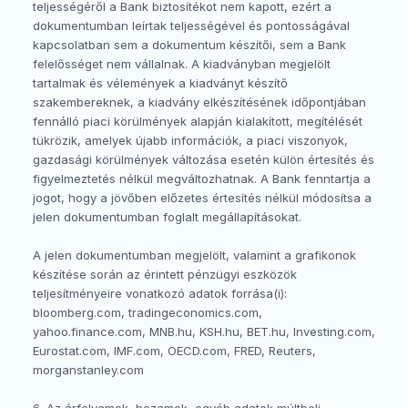
teljességéről a Bank biztosítékot nem kapott, ezért a
dokumentumban leírtak teljességével és pontosságával
kapcsolatban sem a dokumentum készítői, sem a Bank
felelősséget nem vállalnak. A kiadványban megjelölt
tartalmak és vélemények a kiadványt készítő
szakembereknek, a kiadvány elkészítésének időpontjában
fennálló piaci körülmények alapján kialakított, megítélését
tükrözik, amelyek újabb információk, a piaci viszonyok,
gazdasági körülmények változása esetén külön értesítés és
figyelmeztetés nélkül megváltozhatnak. A Bank fenntartja a
jogot, hogy a jövőben előzetes értesítés nélkül módosítsa a
jelen dokumentumban foglalt megállapításokat.
A jelen dokumentumban megjelölt, valamint a grafikonok
készítése során az érintett pénzügyi eszközök
teljesítményeire vonatkozó adatok forrása(i):
bloomberg.com, tradingeconomics.com,
yahoo.finance.com, MNB.hu, KSH.hu, BET.hu, Investing.com,
Eurostat.com, IMF.com, OECD.com, FRED, Reuters,
morganstanley.com