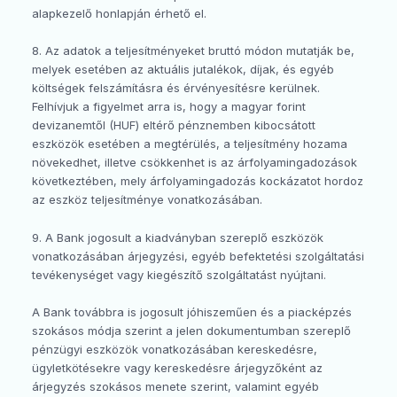
alapkezelő honlapján érhető el.
8. Az adatok a teljesítményeket bruttó módon mutatják be,
melyek esetében az aktuális jutalékok, díjak, és egyéb
költségek felszámításra és érvényesítésre kerülnek.
Felhívjuk a figyelmet arra is, hogy a magyar forint
devizanemtől (HUF) eltérő pénznemben kibocsátott
eszközök esetében a megtérülés, a teljesítmény hozama
növekedhet, illetve csökkenhet is az árfolyamingadozások
következtében, mely árfolyamingadozás kockázatot hordoz
az eszköz teljesítménye vonatkozásában.
9. A Bank jogosult a kiadványban szereplő eszközök
vonatkozásában árjegyzési, egyéb befektetési szolgáltatási
tevékenységet vagy kiegészítő szolgáltatást nyújtani.
A Bank továbbra is jogosult jóhiszeműen és a piacképzés
szokásos módja szerint a jelen dokumentumban szereplő
pénzügyi eszközök vonatkozásában kereskedésre,
ügyletkötésekre vagy kereskedésre árjegyzőként az
árjegyzés szokásos menete szerint, valamint egyéb