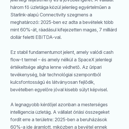
három fő üzletága közül jelenleg egyértelműen a
Starlink-alapú Connectivity szegmens a
meghatározó: 2025-ben ez adta a bevételek több
mint 60%-át, ráadásul kifejezetten magas, 7 milliárd
dollár feletti EBITDA-val.
Ez stabil fundamentumot jelent, amely valódi cash
flow-t termel – és amely nélkül a SpaceX jelenlegi
értékeltsége aligha lenne védhető. Az űripari
tevékenység, bár technológiai szempontból
kulcsfontosságú és látványosan fejlődik,
bevételben egyelőre jóval kisebb súlyt képvisel.
A legnagyobb kérdőjel azonban a mesterséges
intelligencia üzletág. A vállalat óriási összegeket
fordít erre a területre: 2025-ben a beruházások
60%-a ide áramlott, miközben a bevétel ennek