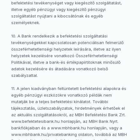
befektetési tevékenységet vagy kiegészítő szolgáltatást,
illetve egyéb pénzügyi vagy kiegészítő pénzügyi
szolgáltatást nyújtani a kibocsátónak és egyéb
személyeknek.
10. A Bank rendelkezik a befektetési szolgáltatási
tevékenységekkel kapcsolatosan potenciálisan felmerülő
összeférhetetlenségi helyzetek leírására, illetve az ilyen
helyzetek kezelésére vonatkozó Összeférhetetlenségi
Politikával, illetve a bank-és értékpapírtitoknak minősülő
adatok kezelésére és átadására vonatkozó belső
szabályzattal.
11. A jelen kiadványban feltüntetett befektetési alapokra és
egyéb pénzügyi eszközökre vonatkozó példák nem
mutatják be a teljes befektetési kínálatot. További
tájékoztatás, üzletszabályzatok, hirdetmények érhetőek el
az aktuális szolgáltatásokról, az MBH Befektetési Bank Zrt.
www.befektetesibank.hu honlapján, az MBH Bank Nyrt.
bankfiókjaiban és a www.mbhbank.hu honlapján, vagy a
www.mbhbank.hu/privatebanking oldalon, továbbá az MBH