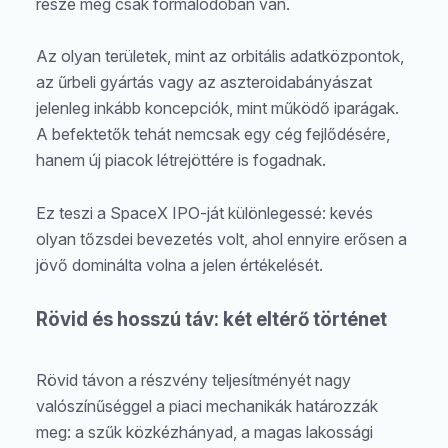
része még csak formálódóban van.
Az olyan területek, mint az orbitális adatközpontok,
az űrbeli gyártás vagy az aszteroidabányászat
jelenleg inkább koncepciók, mint működő iparágak.
A befektetők tehát nemcsak egy cég fejlődésére,
hanem új piacok létrejöttére is fogadnak.
Ez teszi a SpaceX IPO-ját különlegessé: kevés
olyan tőzsdei bevezetés volt, ahol ennyire erősen a
jövő dominálta volna a jelen értékelését.
Rövid és hosszú táv: két eltérő történet
Rövid távon a részvény teljesítményét nagy
valószínűséggel a piaci mechanikák határozzák
meg: a szűk közkézhányad, a magas lakossági