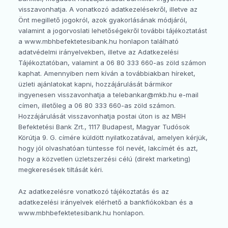
visszavonhatja. A vonatkozó adatkezelésekről, illetve az
Önt megillető jogokról, azok gyakorlásának módjáról,
valamint a jogorvoslati lehetőségekről további tájékoztatást
a www.mbhbefektetesibank.hu honlapon található
adatvédelmi irányelvekben, illetve az Adatkezelési
Tájékoztatóban, valamint a 06 80 333 660-as zöld számon
kaphat. Amennyiben nem kíván a továbbiakban híreket,
üzleti ajánlatokat kapni, hozzájárulását bármikor
ingyenesen visszavonhatja a telebankar@mkb.hu e-mail
címen, illetőleg a 06 80 333 660-as zöld számon.
Hozzájárulását visszavonhatja postai úton is az MBH
Befektetési Bank Zrt., 1117 Budapest, Magyar Tudósok
Körútja 9. G. címére küldött nyilatkozatával, amelyen kérjük,
hogy jól olvashatóan tüntesse föl nevét, lakcímét és azt,
hogy a közvetlen üzletszerzési célú (direkt marketing)
megkeresések tiltását kéri.
Az adatkezelésre vonatkozó tájékoztatás és az
adatkezelési irányelvek elérhető a bankfiókokban és a
www.mbhbefektetesibank.hu honlapon.