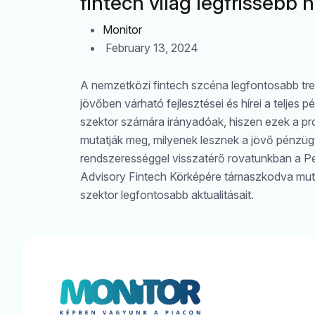
fintech világ legfrissebb h
Monitor
February 13, 2024
A nemzetközi fintech szcéna legfontosabb tren
jövőben várható fejlesztései és hírei a teljes p
szektor számára irányadóak, hiszen ezek a pr
mutatják meg, milyenek lesznek a jövő pénzüg
rendszerességgel visszatérő rovatunkban a P
Advisory Fintech Körképére támaszkodva muta
szektor legfontosabb aktualitásait.