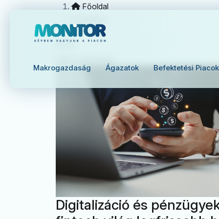
Főoldal
Kategória
kripto
Makrogazdaság
Makrogazdaság
Ágazatok
Befektetési Piacok
Digitalizáció és pénzügyek