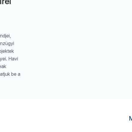
írei
djei,
énzügyi
ojektek
yei. Havi
eak
tjuk be a