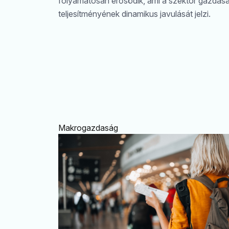
folyamatosan erősödik, ami a szektor gazdasá
teljesítményének dinamikus javulását jelzi.
Makrogazdaság