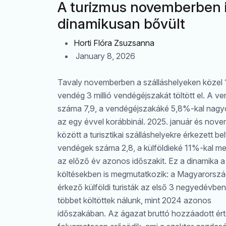
A turizmus novemberben 
dinamikusan bővült
Horti Flóra Zsuzsanna
January 8, 2026
Tavaly novemberben a szálláshelyeken közel 1,
vendég 3 millió vendégéjszakát töltött el. A v
száma 7,9, a vendégéjszakáké 5,8%-kal nagy
az egy évvel korábbinál. 2025. január és nov
között a turisztikai szálláshelyekre érkezett bel
vendégek száma 2,8, a külföldieké 11%-kal m
az előző év azonos időszakit. Ez a dinamika a
költésekben is megmutatkozik: a Magyarorszá
érkező külföldi turisták az első 3 negyedévbe
többet költöttek nálunk, mint 2024 azonos
időszakában. Az ágazat bruttó hozzáadott ér