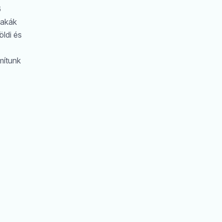
6
zakák
ldi és
mítunk