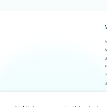
M
Á
B
E
P
B