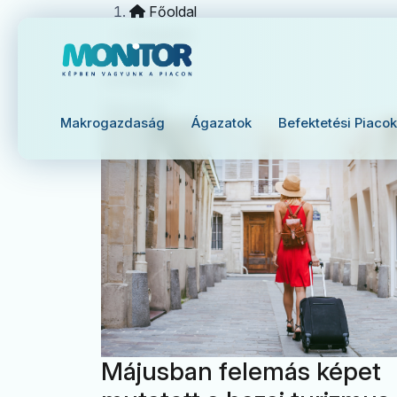
Főoldal
Kategória
vendéglátás
Ágazatok
Makrogazdaság
Ágazatok
Befektetési Piacok
Májusban felemás képet