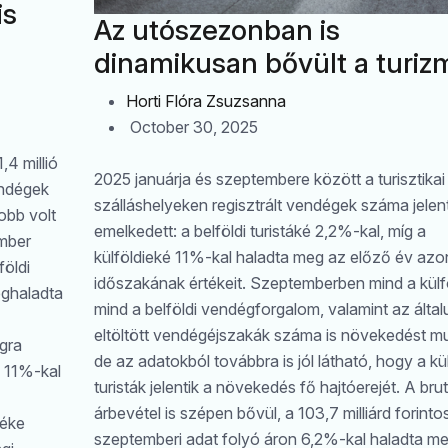
is
Az utószezonban is
dinamikusan bővült a turiz
Horti Flóra Zsuzsanna
October 30, 2025
4 millió
2025 januárja és szeptembere között a turisztikai
endégek
szálláshelyeken regisztrált vendégek száma jele
obb volt
emelkedett: a belföldi turistáké 2,2%-kal, míg a
ember
külföldieké 11%-kal haladta meg az előző év az
földi
időszakának értékeit. Szeptemberben mind a külfö
eghaladta
mind a belföldi vendégforgalom, valamint az által
eltöltött vendégéjszakák száma is növekedést mu
gra
de az adatokból továbbra is jól látható, hogy a kül
n 11%-kal
turisták jelentik a növekedés fő hajtóerejét. A bru
árbevétel is szépen bővül, a 103,7 milliárd forinto
téke
szeptemberi adat folyó áron 6,2%-kal haladta m