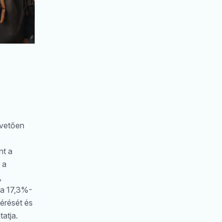
övetően
nt a
 a
,
ma 17,3%-
térését és
atja.