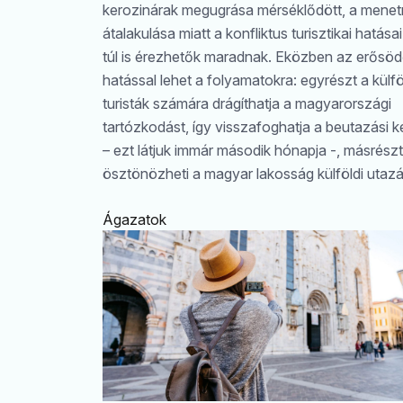
kerozinárak megugrása mérséklődött, a mene
átalakulása miatt a konfliktus turisztikai hatása
túl is érezhetők maradnak. Eközben az erősödő
hatással lehet a folyamatokra: egyrészt a külfö
turisták számára drágíthatja a magyarországi
tartózkodást, így visszafoghatja a beutazási k
– ezt látjuk immár második hónapja -, másrészt
ösztönözheti a magyar lakosság külföldi utazá
Ágazatok