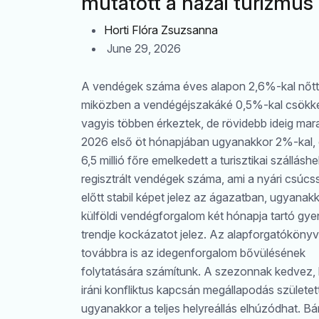
mutatott a hazai turizmus
Horti Flóra Zsuzsanna
June 29, 2026
A vendégek száma éves alapon 2,6%-kal nőtt
miközben a vendégéjszakáké 0,5%-kal csökke
vagyis többen érkeztek, de rövidebb ideig mar
2026 első öt hónapjában ugyanakkor 2%-kal,
6,5 millió főre emelkedett a turisztikai szállásh
regisztrált vendégek száma, ami a nyári csúc
előtt stabil képet jelez az ágazatban, ugyanak
külföldi vendégforgalom két hónapja tartó gye
trendje kockázatot jelez. Az alapforgatókönyv
továbbra is az idegenforgalom bővülésének
folytatására számítunk. A szezonnak kedvez,
iráni konfliktus kapcsán megállapodás született
ugyanakkor a teljes helyreállás elhúzódhat. Bá