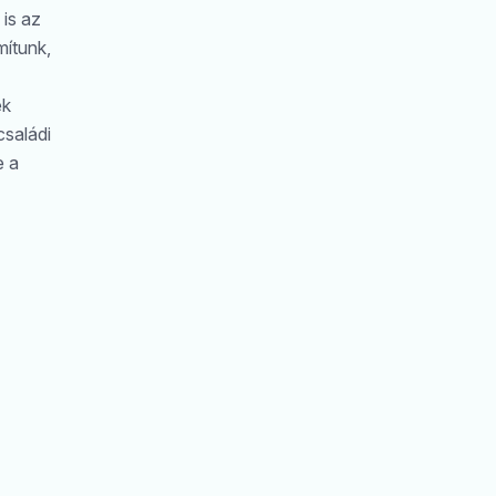
is az
ítunk,
ek
családi
e a