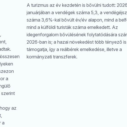
A turizmus az év kezdetén is bővülni tudott: 202
januárjában a vendégek száma 5,3, a vendégéjs
száma 3,6%-kal bővült év/év alapon, mind a belfö
mind a külföldi turisták száma emelkedett. Az
,
idegenforgalom bővülésének folytatódására szá
nt,
2026-ban is; a hazai növekedést több tényező is
adtak.
támogatja, így a reálbérek emelkedése, illetve a
 összesen
kormányzati transzferek.
elyeken
sszezon
kor a
ngülő
 szerint
 hogy az
,
r a