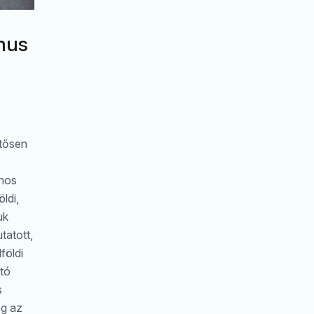
mus
ntősen
Keresés
onos
ldi,
uk
tatott,
földi
ttó
s
eg az