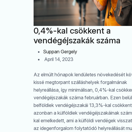
0,4%-kal csökkent a
vendégéjszakák száma
Suppan Gergely
April 14, 2023
Az elmúlt hónapok lendületes növekedését k
kissé megtorpant szálláshelyek forgalmának
helyreállása, így minimálisan, 0,4%-kal csökke
vendégéjszakák száma februárban. Ezen belül
belföldiek vendégéjszakái 13,3%-kal csökkent
azonban a külföldiek vendégéjszakáinak szá
kal emelkedett, ami a külföldi vendégek vissza
az idegenforgalom folytatódó helyreállását mut