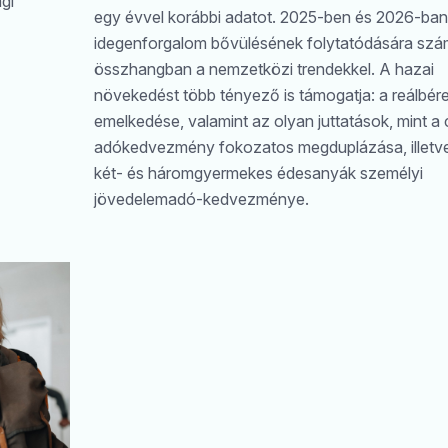
gi
egy évvel korábbi adatot. 2025-ben és 2026-ban 
idegenforgalom bővülésének folytatódására szám
összhangban a nemzetközi trendekkel. A hazai
növekedést több tényező is támogatja: a reálbér
emelkedése, valamint az olyan juttatások, mint a 
adókedvezmény fokozatos megduplázása, illetv
két- és háromgyermekes édesanyák személyi
jövedelemadó-kedvezménye.