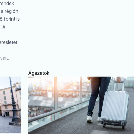
trendek
i a régión
 forint is
ldi
eresletet
sait.
Ágazatok