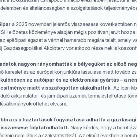
t a fokozatosan csillapodó infláció érezhetően javította a la
edelemben és általánosságban a szolgáltatások teljesítményéb
őipar
a 2025 novemberi jelentős visszaesése következtében ne
KSH előzetes közleménye alapján mégis pozitívan járult hozz
z építőipari ágazat a vártnál hamarabb magára talált, amely v
j Gazdaságpolitikai Akcióterv vonatkozó részeinek is köszönh
 adatok nagyon rányomhatták a bélyegüket az előző n
ő kereslet és az európai konjunktúra lassulása miatt tovább z
 különösen az autóipar és az elektronikai gyártás – a n
jesítménye miatt visszafogottan alakulhattak.
Az ipari k
duló akkumulátor- és járműipari üzemek termelésfelfutása tám
ésállományokról lehet olvasni.
ábbra is a háztartások fogyasztása adhatta a gazdasági 
isszaesése folytatódhatott.
Nagy kérdés, hogy a beruházás
ónapig nem látjuk a szakstatisztikát. Az elmúlt években a ber