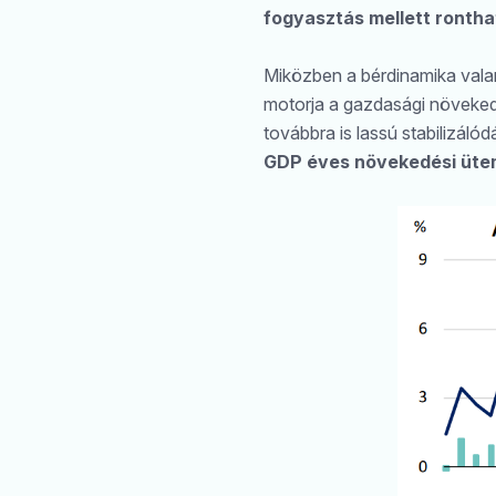
fogyasztás mellett rontha
Miközben a bérdinamika valam
motorja a gazdasági növekedé
továbbra is lassú stabilizál
GDP éves növekedési ütem