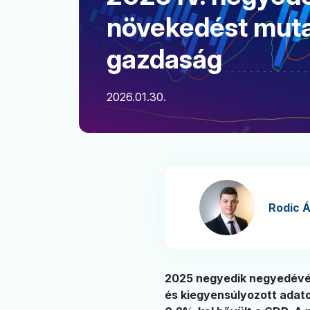
növekedést muta
gazdaság
2026.01.30.
Rodic 
2025 negyedik negyedévéb
és kiegyensúlyozott adato