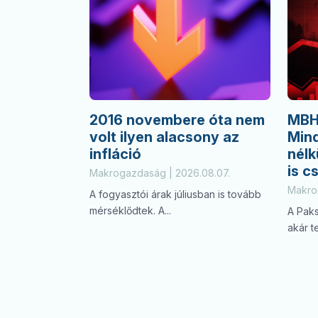
2016 novembere óta nem
MBH
volt ilyen alacsony az
Min
infláció
nélk
is c
Makrogazdaság | 2026.08.07.
Makro
A fogyasztói árak júliusban is tovább
mérséklődtek. A...
A Pak
akár te