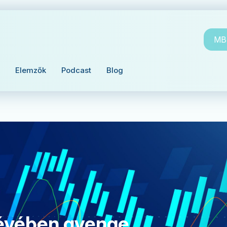
MBH
Elemzők
Podcast
Blog
dévében gyenge