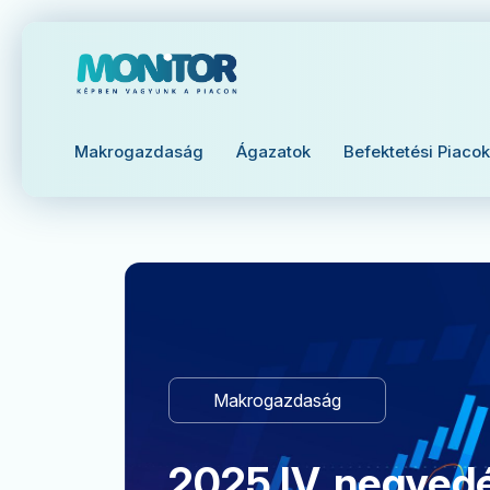
Makrogazdaság
Ágazatok
Befektetési Piacok
Makrogazdaság
2025 IV. negye