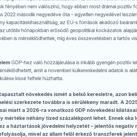
tok fényében nem valószínű, hogy ebben most drámai pozitív fo
ás 2022 második negyedéve óta – egyetlen negyedévet leszám
ny kapacitáskihasználtság, az EU-s források akadozó beáraml
nt az utóbbi hónapokban erősödő geopolitikai kockázatok alap
ében is mérséklődhettek, míg éves összevetésben a tartós vis
elem
GDP-hez való hozzájárulása is inkább gyengén pozitív le
mérséklődhetett, amit a novemberi külkereskedelmi adatok is a
külése kissé felfelé húzhatta.
pasztalt növekedés ismét a belső keresletre, azon belül
elési szerkezete továbbra is sérülékeny maradt. A 20
ai miatt a 2026-ra vonatkozó GDP növekedési kilátásain
y mértéke néhány tized százalékpont lehet. Ennek oka l
 a háztartások jövedelmi helyzetét – jelentős negatív
folyásolja, mivel az állam felől érkező transzferek jele