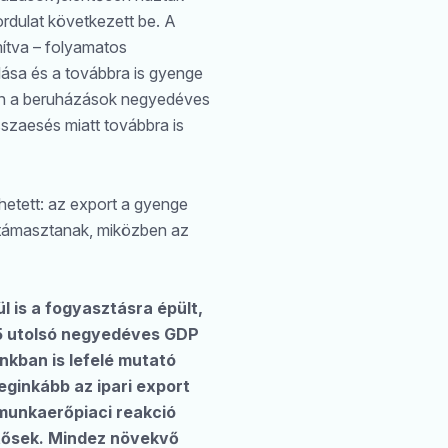
rdulat következett be. A
ítva – folyamatos
ása és a továbbra is gyenge
ján a beruházások negyedéves
szaesés miatt továbbra is
hetett: az export a gyenge
Keresés
látámasztanak, miközben az
 is a fogyasztásra épült,
25 utolsó negyedéves GDP
kban is lefelé mutató
eginkább az ipari export
 munkaerőpiaci reakció
ntősek. Mindez növekvő