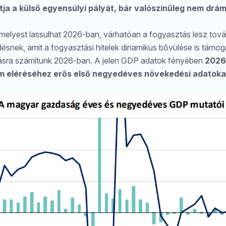
tja a külső egyensúlyi pályát, bár valószínűleg nem drá
elyest lassulhat 2026-ban, várhatóan a fogyasztás lesz tová
snek, amit a fogyasztási hitelek dinamikus bővülése is támo
ódásra számítunk 2026-ban. A jelen GDP adatok fényében
2026
 eléréséhez erős első negyedéves növekedési adatokat 