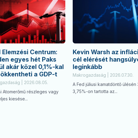
 Elemzési Centrum:
Kevin Warsh az inflác
den egyes hét Paks
cél elérését hangsúly
ül akár közel 0,1%-kal
leginkább
sökkentheti a GDP-t
Makrogazdaság | 2026.07.30.
gazdaság | 2026.08.05.
A Fed júliusi kamatdöntő ülésén 
3,75%-on tartotta az...
si Atomerőmű részleges vagy
ljes kiesése...