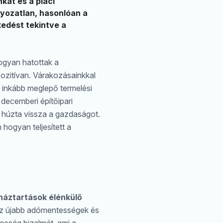
kat és a piaci
lyozatlan, hasonlóan a
edést tekintve a
gyan hatottak a
ozitívan. Várakozásainkkal
 inkább meglepő termelési
 decemberi építőipari
e húzta vissza a gazdaságot.
hogyan teljesített a
 háztartások élénkülő
az újabb adómentességek és