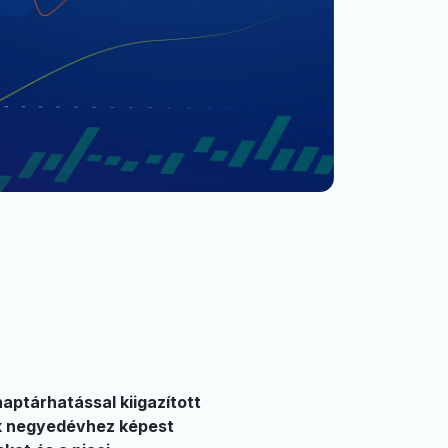
ptárhatással kiigazított
ik negyedévhez képest