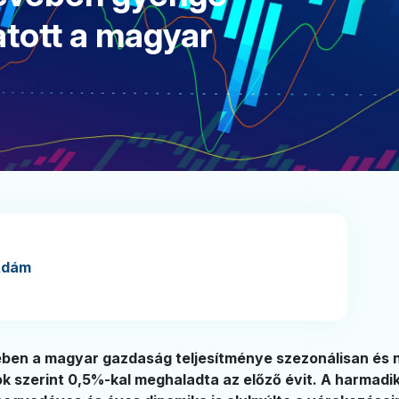
tott a magyar
Ádám
en a magyar gazdaság teljesítménye szezonálisan és na
k szerint 0,5%-kal meghaladta az előző évit. A harmad