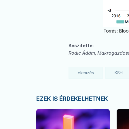
Forrás: Blo
Készítette:
Rodic Ádám, Makrogazdasá
elemzés
KSH
EZEK IS ÉRDEKELHETNEK