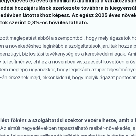
negyedéves és éves dinamika is alulmúlta a várakozásain
edési hozzájárulások szerkezete továbbra is kiegyensú
edévben látottakhoz képest. Az egész 2025 éves növek
tok szerint 0,3%-os bővülés látható.
tt meglepetést abból a szempontból, hogy mely ágazatok ho
on a növekedéshez leginkább a szolgáltatások járultak hozzá p
énzügyi, biztosítási tevékenység és a kereskedelmi ágak. Ami
tív teljesítménye, ehhez a novemberi visszaesést követően erős
 Nem meglepő ugyanakkor, hogy leginkább az ipar teljesítmény
-án érkeznek majd, ekkor kiderül, hogy melyik ágazat pontosan 
lést főként a szolgáltatási szektor vezérelhette, amit a
Az elmúlt negyedévekben tapasztalható reálbér-növekedés, 