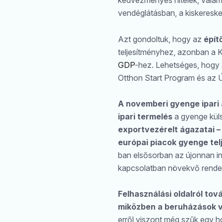
kedvezményes hitelek, valamin
vendéglátásban, a kiskeresk
Azt gondoltuk, hogy az
épít
teljesítményhez, azonban a 
GDP
-hez. Lehetséges, hogy a
Otthon Start Program és az Ú
A novemberi gyenge ipari
ipari termelés
a gyenge küls
exportvezérelt ágazatai –
európai piacok gyenge tel
ban elsősorban az újonnan in
kapcsolatban növekvő rendel
Felhasználási oldalról tov
miközben a beruházások v
erről viszont még szűk egy h