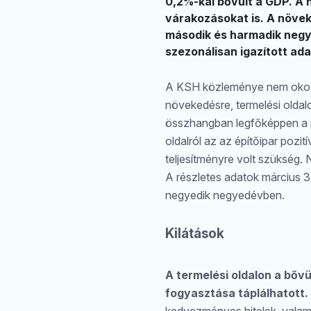
0,2%-kal bővült a GDP. A 
várakozásokat is. A növek
második és harmadik negy
szezonálisan igazított ada
A KSH közleménye nem okozo
növekedésre, termelési oldal
összhangban legfőképpen a p
oldalról az az építőipar pozi
teljesítményre volt szükség.
A részletes adatok március 3
negyedik negyedévben.
Kilátások
A termelési oldalon a bővü
fogyasztása táplálhatott.