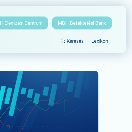
 Elemzési Centrum
MBH Befektetési Bank
Keresés
Lexikon