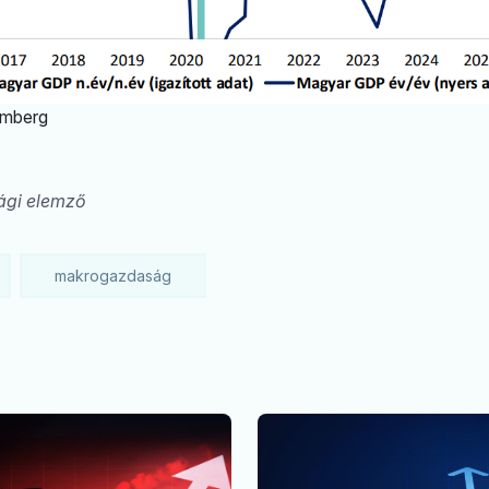
omberg
gi elemző
makrogazdaság