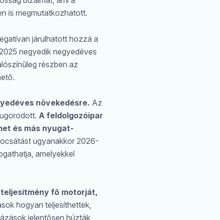
kosság bizalmát, ami a
en is megmutatkozhatott.
gatívan járulhatott hozzá a
á 2025 negyedik negyedéves
alószínűleg részben az
ető.
egyedéves növekedésre.
Az
sugorodott.
A feldolgozóipar
émet és más nyugat-
ibocsátást ugyanakkor 2026-
ogathatja, amelyekkel
teljesítmény fő motorját,
ok hogyan teljesíthettek,
uházások jelentősen húzták