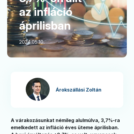
az infláció
áprilisban
2024.05.10.
Árokszállási Zoltán
A várakozásunkat némileg alulmúlva, 3,7%-ra
emelkedett az infláció éves üteme áprilisban.