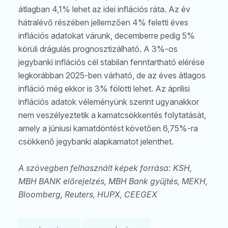
átlagban 4,1% lehet az idei inflációs ráta. Az év
hátralévő részében jellemzően 4% feletti éves
inflációs adatokat várunk, decemberre pedig 5%
körüli drágulás prognosztizálható. A 3%-os
jegybanki inflációs cél stabilan fenntartható elérése
legkorábban 2025-ben várható, de az éves átlagos
infláció még ekkor is 3% fölötti lehet. Az áprilisi
inflációs adatok véleményünk szerint ugyanakkor
nem veszélyeztetik a kamatcsökkentés folytatását,
amely a júniusi kamatdöntést követően 6,75%-ra
csökkenő jegybanki alapkamatot jelenthet.
A szövegben felhasznált képek forrása: KSH,
MBH BANK előrejelzés, MBH Bank gyűjtés, MEKH,
Bloomberg, Reuters, HUPX, CEEGEX