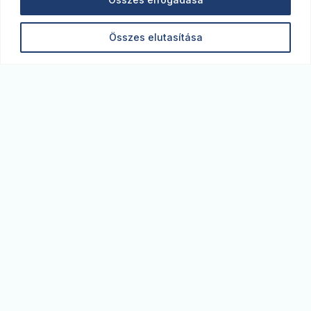
Összes elutasítása
Monitor blog. A legfrissebb gazdasági elemzések,
kitekintések az MBH Bank szakértőitől. Képben
vagyunk a piacon.
monitor@monitorblog.hu
© MBH Bank Nyrt.