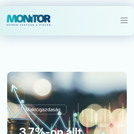
Makrogazdaság
3,7%-on állt