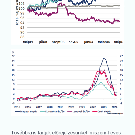
Továbbra is tartjuk előrejelzésünket, miszerint éves