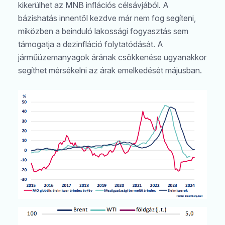
kikerülhet az MNB inflációs célsávjából. A
bázishatás innentől kezdve már nem fog segíteni,
miközben a beinduló lakossági fogyasztás sem
támogatja a dezinfláció folytatódását. A
járműüzemanyagok árának csökkenése ugyanakkor
segíthet mérsékelni az árak emelkedését májusban.
Keresés