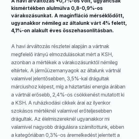
A havi árváltozás +0,7%-os volt, ugyancsak
kismértékben alulmúlva 0,8-0,9%-os
várakozásunkat. A maginfláció mérséklődött,
ugyanakkor némileg az általunk várt 4% felett,
4,1%-on alakult éves összehasonlításban.
A havi árváltozás részletei alapján a vártnak
megfelelő irányú elmozdulásokat mért a KSH,
azonban a mértékek a várakozásunktól némileg
eltértek. A járműüzemanyagok az általunk vártnál
valamivel jelentősebben, 3,5%-kal drágultak
márciushoz képest, míg a háztartási energia árában
a vártnál erősebb, 2,4%-os csökkenést mutatott ki
a KSH. A ruházkodási cikkek árai az ilyenkor
szokásos mértéknél valamivel erőteljesebben
drágultak. Az élelmiszereknél ugyanakkor mi
valamivel nagyobb drágulásra számítottunk, ebben
a kategóriában 0,3%-os áremelkedést jelentett a