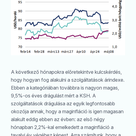
A következő hónapokra előretekintve kulcskérdés,
hogy hogyan fog alakulni a szolgáltatások árindexe.
Ebben a kategóriában továbbra is nagyon magas,
9,5%-os éves drágulást mért a KSH. A
szolgáltatások drágulása az egyik legfontosabb
okozója annak, hogy a maginfláció is igen magasan
alakult eddig ebben az évben: az első négy
hónapban 2,2%-kal emelkedett a maginfláció a
tavalyi év végéhez képest. Arra számítunk, hogy a