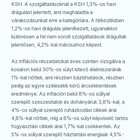
KSH. A szolgáltatásoknál a KSH 1,3%-os havi
drágulást jelentett, ami meghaladta a
várakozásunkat erre a kategóriára. A hírközlésben
1,2%-os havi drágulás jelentkezett, ugyanakkor
különösen a fel nem sorolt szolgáltatások drágultak
jelentősen, 4,2%-kal márciushoz képest.
Az inflációs részadatokat éves szinten vizsgálva a
kosáron belül 30%-os súlyt kitevő élelmiszerárak
1%-kal nőttek, ami részben bázishatások, részben
pedig az egyre szélesebb körű árcsökkentések
eredménye. Az infláción belül 8%-os súllyal
szereplő szeszesitalok és dohányáruk 3,8%-kal, a
4%-os súllyal szereplő ruházkodási cikkek árai
4,8%-kal nőttek, míg a 8%-os súlyt képviselő tartós
fogyasztási cikkek árai 1,7%-kal csökkentek. Az
5%-os súllyal szereplő háztartási energiaár 4,5%-