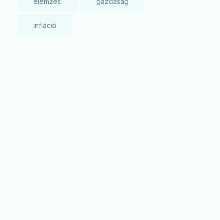
elemzés
gazdaság
infláció