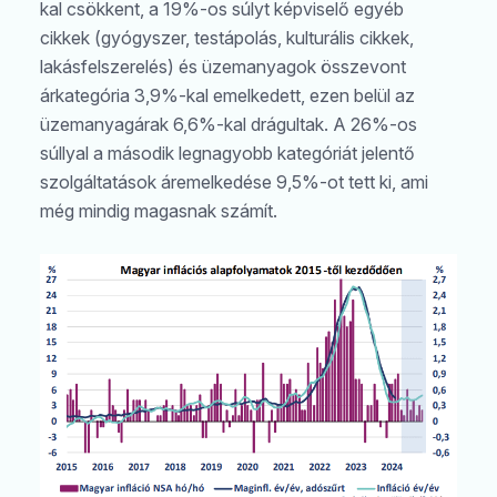
kal csökkent, a 19%-os súlyt képviselő egyéb
cikkek (gyógyszer, testápolás, kulturális cikkek,
lakásfelszerelés) és üzemanyagok összevont
árkategória 3,9%-kal emelkedett, ezen belül az
üzemanyagárak 6,6%-kal drágultak. A 26%-os
súllyal a második legnagyobb kategóriát jelentő
szolgáltatások áremelkedése 9,5%-ot tett ki, ami
még mindig magasnak számít.