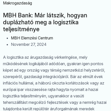
Makrogazdaság
MBH Bank: Már látszik, hogyan
duplázható meg a logisztika
teljesítménye
MBH Elemzési Centrum
November 27, 2024
A logisztika az árugazdaság vérkeringése, mely
működésének logikájából adódóan, gyakran igen pontos
képet ad egy ország vagy térség nemzetközi helyzetéről,
szerepéről, gazdasági integrációjáról. Bár az elmúlt évek
inflációs hullámai, a háború okozta korlátozások vagy az
európai ipar visszaesése rajta hagyta nyomait a hazai
logisztika teljesítményén, ugyanakkor a vasúti
teherszállítást megcélzó fejlesztések vagy a nemrég hazai
tulajdonba került repülőtér áruforgalmának meredek