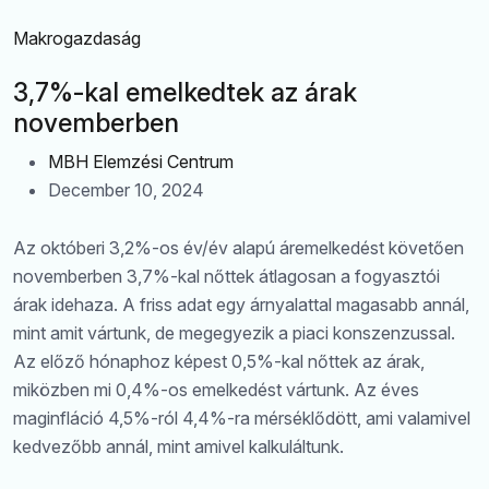
Makrogazdaság
3,7%-kal emelkedtek az árak
novemberben
MBH Elemzési Centrum
December 10, 2024
Az októberi 3,2%-os év/év alapú áremelkedést követően
novemberben 3,7%-kal nőttek átlagosan a fogyasztói
árak idehaza. A friss adat egy árnyalattal magasabb annál,
mint amit vártunk, de megegyezik a piaci konszenzussal.
Az előző hónaphoz képest 0,5%-kal nőttek az árak,
miközben mi 0,4%-os emelkedést vártunk. Az éves
maginfláció 4,5%-ról 4,4%-ra mérséklődött, ami valamivel
kedvezőbb annál, mint amivel kalkuláltunk.