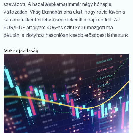
szavazott. A hazai alapkamat immár négy hónapja
változatlan, Virág Barnabás arra utalt, hogy rövid távon a
kamatcsökkentés lehetősége lekerült a napirendről. Az
EUR/HUF árfolyam 408-as szint körül mozgott ma
délután, a zlotyhoz hasonlóan kisebb erősödést láthattunk.
Makrogazdaság