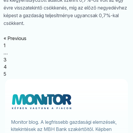
évre visszatekintő csökkenés, míg az előző negyedévhez
képest a gazdaság teljesítménye ugyancsak 0,7%-kal
csökkent.
« Previous
1
…
3
4
5
Monitor blog. A legfrissebb gazdasági elemzések,
kitekintések az MBH Bank szakértőitől. Képben