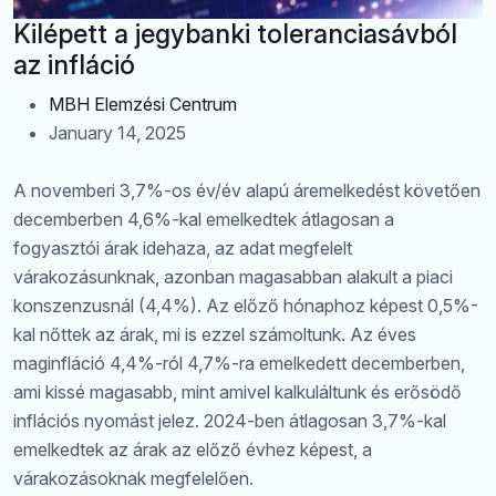
Kilépett a jegybanki toleranciasávból
az infláció
MBH Elemzési Centrum
January 14, 2025
A novemberi 3,7%-os év/év alapú áremelkedést követően
decemberben 4,6%-kal emelkedtek átlagosan a
fogyasztói árak idehaza, az adat megfelelt
várakozásunknak, azonban magasabban alakult a piaci
konszenzusnál (4,4%). Az előző hónaphoz képest 0,5%-
kal nőttek az árak, mi is ezzel számoltunk. Az éves
maginfláció 4,4%-ról 4,7%-ra emelkedett decemberben,
ami kissé magasabb, mint amivel kalkuláltunk és erősödő
Keresés
inflációs nyomást jelez. 2024-ben átlagosan 3,7%-kal
emelkedtek az árak az előző évhez képest, a
várakozásoknak megfelelően.