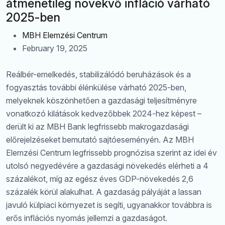
átmenetileg növekvő infláció várható
2025-ben
MBH Elemzési Centrum
February 19, 2025
Reálbér-emelkedés, stabilizálódó beruházások és a
fogyasztás további élénkülése várható 2025-ben,
melyeknek köszönhetően a gazdasági teljesítményre
vonatkozó kilátások kedvezőbbek 2024-hez képest –
derült ki az MBH Bank legfrissebb makrogazdasági
előrejelzéseket bemutató sajtóeseményén. Az MBH
Elemzési Centrum legfrissebb prognózisa szerint az idei év
utolsó negyedévére a gazdasági növekedés elérheti a 4
százalékot, míg az egész éves GDP-növekedés 2,6
százalék körül alakulhat. A gazdaság pályáját a lassan
javuló külpiaci környezet is segíti, ugyanakkor továbbra is
erős inflációs nyomás jellemzi a gazdaságot.