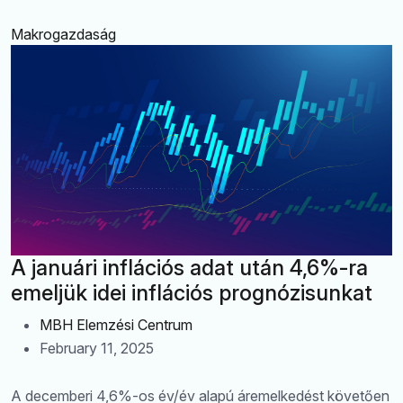
Makrogazdaság
A januári inflációs adat után 4,6%-ra
emeljük idei inflációs prognózisunkat
MBH Elemzési Centrum
February 11, 2025
A decemberi 4,6%-os év/év alapú áremelkedést követően