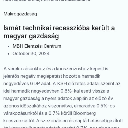
Makrogazdaság
Ismét technikai recesszióba került a
magyar gazdaság
MBH Elemzési Centrum
October 30, 2024
A várakozásunkhoz és a konszenzushoz képest is
jelentős negatív meglepetést hozott a harmadik
negyedéves GDP adat. A KSH előzetes adatai szerint az
idei harmadik negyedévben 0,8%-kal esett vissza a
magyar gazdaság a nyers adatok alapján az előző év
azonos időszakához viszonyítva, elmaradva 0,5%-os
várakozásunktól és a 0,7% körüli Bloomberg
konszenzustól. A szezonálisan és naptárhatással igazított
és kiegyensúlyozott adatok szerint 0,7%-os volt az egy