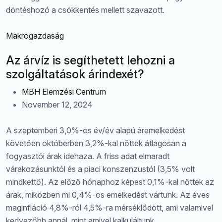
döntéshozó a csökkentés mellett szavazott.
Makrogazdaság
Az árvíz is segíthetett lehozni a
szolgáltatások árindexét?
MBH Elemzési Centrum
November 12, 2024
A szeptemberi 3,0%-os év/év alapú áremelkedést
követően októberben 3,2%-kal nőttek átlagosan a
fogyasztói árak idehaza. A friss adat elmaradt
várakozásunktól és a piaci konszenzustól (3,5% volt
mindkettő). Az előző hónaphoz képest 0,1%-kal nőttek az
árak, miközben mi 0,4%-os emelkedést vártunk. Az éves
maginfláció 4,8%-ról 4,5%-ra mérséklődött, ami valamivel
kedvezőbb annál, mint amivel kalkuláltunk.