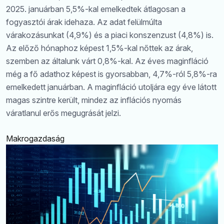
2025. januárban 5,5%-kal emelkedtek átlagosan a
fogyasztói árak idehaza. Az adat felülmúlta
várakozásunkat (4,9%) és a piaci konszenzust (4,8%) is.
Az előző hónaphoz képest 1,5%-kal nőttek az árak,
szemben az általunk várt 0,8%-kal. Az éves maginfláció
még a fő adathoz képest is gyorsabban, 4,7%-ról 5,8%-ra
emelkedett januárban. A maginfláció utoljára egy éve látott
magas szintre került, mindez az inflációs nyomás
váratlanul erős megugrását jelzi.
Makrogazdaság