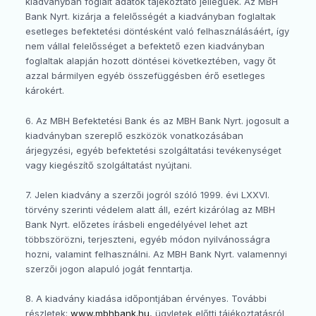
kiadványban foglalt adatok tájékoztató jellegűek. Az MBH
Bank Nyrt. kizárja a felelősségét a kiadványban foglaltak
esetleges befektetési döntésként való felhasználásáért, így
nem vállal felelősséget a befektető ezen kiadványban
foglaltak alapján hozott döntései következtében, vagy őt
azzal bármilyen egyéb összefüggésben érő esetleges
károkért.
6. Az MBH Befektetési Bank és az MBH Bank Nyrt. jogosult a
kiadványban szereplő eszközök vonatkozásában
árjegyzési, egyéb befektetési szolgáltatási tevékenységet
vagy kiegészítő szolgáltatást nyújtani.
7. Jelen kiadvány a szerzői jogról szóló 1999. évi LXXVI.
törvény szerinti védelem alatt áll, ezért kizárólag az MBH
Bank Nyrt. előzetes írásbeli engedélyével lehet azt
többszörözni, terjeszteni, egyéb módon nyilvánosságra
hozni, valamint felhasználni. Az MBH Bank Nyrt. valamennyi
szerzői jogon alapuló jogát fenntartja.
8. A kiadvány kiadása időpontjában érvényes. További
részletek:
www.mbhbank.hu
, ügyletek előtti tájékoztatásról