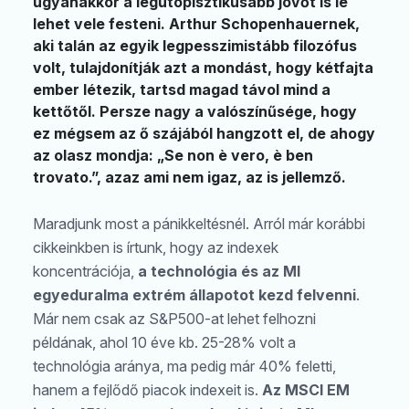
ugyanakkor a legutópisztikusabb jövőt is le
lehet vele festeni. Arthur Schopenhauernek,
aki talán az egyik legpesszimistább filozófus
volt, tulajdonítják azt a mondást, hogy kétfajta
ember létezik, tartsd magad távol mind a
kettőtől. Persze nagy a valószínűsége, hogy
ez mégsem az ő szájából hangzott el, de ahogy
az olasz mondja: „Se non è vero, è ben
trovato.”, azaz ami nem igaz, az is jellemző.
Maradjunk most a pánikkeltésnél. Arról már korábbi
cikkeinkben is írtunk, hogy az indexek
koncentrációja,
a technológia és az MI
egyeduralma extrém állapotot kezd felvenni
.
Már nem csak az S&P500-at lehet felhozni
példának, ahol 10 éve kb. 25-28% volt a
technológia aránya, ma pedig már 40% feletti,
hanem a fejlődő piacok indexeit is.
Az MSCI EM