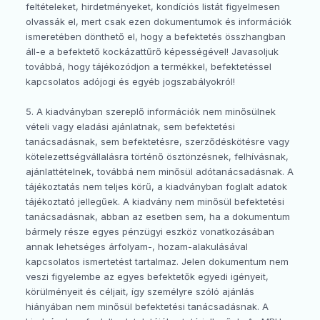
feltételeket, hirdetményeket, kondíciós listát figyelmesen
olvassák el, mert csak ezen dokumentumok és információk
ismeretében dönthető el, hogy a befektetés összhangban
áll-e a befektető kockázattűrő képességével! Javasoljuk
továbbá, hogy tájékozódjon a termékkel, befektetéssel
kapcsolatos adójogi és egyéb jogszabályokról!
5. A kiadványban szereplő információk nem minősülnek
vételi vagy eladási ajánlatnak, sem befektetési
tanácsadásnak, sem befektetésre, szerződéskötésre vagy
kötelezettségvállalásra történő ösztönzésnek, felhívásnak,
ajánlattételnek, továbbá nem minősül adótanácsadásnak. A
tájékoztatás nem teljes körű, a kiadványban foglalt adatok
tájékoztató jellegűek. A kiadvány nem minősül befektetési
tanácsadásnak, abban az esetben sem, ha a dokumentum
bármely része egyes pénzügyi eszköz vonatkozásában
annak lehetséges árfolyam-, hozam-alakulásával
kapcsolatos ismertetést tartalmaz. Jelen dokumentum nem
veszi figyelembe az egyes befektetők egyedi igényeit,
körülményeit és céljait, így személyre szóló ajánlás
hiányában nem minősül befektetési tanácsadásnak. A