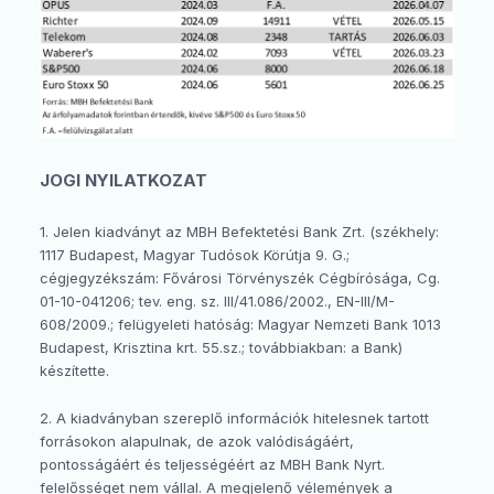
JOGI NYILATKOZAT
1. Jelen kiadványt az MBH Befektetési Bank Zrt. (székhely:
1117 Budapest, Magyar Tudósok Körútja 9. G.;
cégjegyzékszám: Fővárosi Törvényszék Cégbírósága, Cg.
01-10-041206; tev. eng. sz. III/41.086/2002., EN-III/M-
608/2009.; felügyeleti hatóság: Magyar Nemzeti Bank 1013
Budapest, Krisztina krt. 55.sz.; továbbiakban: a Bank)
készítette.
2. A kiadványban szereplő információk hitelesnek tartott
forrásokon alapulnak, de azok valódiságáért,
pontosságáért és teljességéért az MBH Bank Nyrt.
felelősséget nem vállal. A megjelenő vélemények a