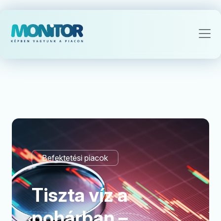
Befektetési piacok
Tiszta víz a
pohárban –