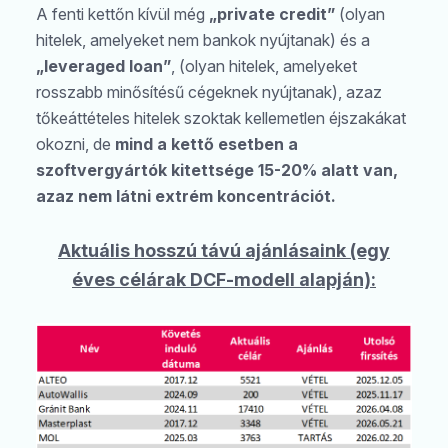
A fenti kettőn kívül még
„private credit”
(olyan
hitelek, amelyeket nem bankok nyújtanak) és a
„leveraged loan”
, (olyan hitelek, amelyeket
rosszabb minősítésű cégeknek nyújtanak), azaz
tőkeáttételes hitelek szoktak kellemetlen éjszakákat
okozni, de
mind a kettő esetben a
szoftvergyártók kitettsége 15-20% alatt van,
azaz nem látni extrém koncentrációt.
Aktuális hosszú távú ajánlásaink (egy
éves célárak DCF-modell alapján):