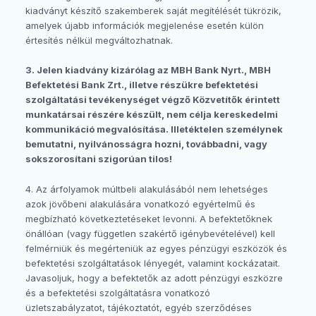
kiadványt készítő szakemberek saját megítélését tükrözik,
amelyek újabb információk megjelenése esetén külön
értesítés nélkül megváltozhatnak.
3. Jelen kiadvány kizárólag az MBH Bank Nyrt., MBH
Befektetési Bank Zrt., illetve részükre befektetési
szolgáltatási tevékenységet végző Közvetítők érintett
munkatársai részére készült, nem célja kereskedelmi
kommunikáció megvalósítása. Illetéktelen személynek
bemutatni, nyilvánosságra hozni, továbbadni, vagy
sokszorosítani szigorúan tilos!
4. Az árfolyamok múltbeli alakulásából nem lehetséges
azok jövőbeni alakulására vonatkozó egyértelmű és
megbízható következtetéseket levonni. A befektetőknek
önállóan (vagy független szakértő igénybevételével) kell
felmérniük és megérteniük az egyes pénzügyi eszközök és
befektetési szolgáltatások lényegét, valamint kockázatait.
Javasoljuk, hogy a befektetők az adott pénzügyi eszközre
és a befektetési szolgáltatásra vonatkozó
üzletszabályzatot, tájékoztatót, egyéb szerződéses