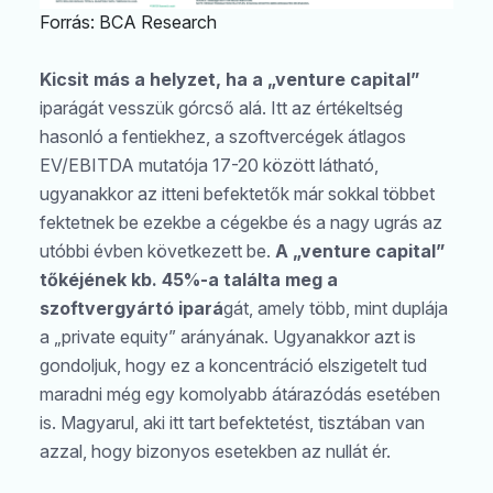
Forrás: BCA Research
Kicsit más a helyzet, ha a „venture capital”
iparágát vesszük górcső alá. Itt az értékeltség
hasonló a fentiekhez, a szoftvercégek átlagos
EV/EBITDA mutatója 17-20 között látható,
ugyanakkor az itteni befektetők már sokkal többet
fektetnek be ezekbe a cégekbe és a nagy ugrás az
utóbbi évben következett be.
A „venture capital”
tőkéjének kb. 45%-a találta meg a
szoftvergyártó ipará
gát, amely több, mint duplája
a „private equity” arányának. Ugyanakkor azt is
Keresés
gondoljuk, hogy ez a koncentráció elszigetelt tud
maradni még egy komolyabb átárazódás esetében
is. Magyarul, aki itt tart befektetést, tisztában van
azzal, hogy bizonyos esetekben az nullát ér.