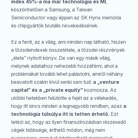
index 45%-a ma már technológia és MI
,
köszönhetően a Samsung, a Taiwan
Semiconductor vagy éppen az SK Hynx memória
és chipgyártók brutális növekedésének.
Ez a fenti, az a világ, ami minden nap látható, hiszen
a tőzsdeindexek összetétele, a tőzsdei részvények
„élete” nyitott könyv. De van egy másik világ,
melynek adataihoz nehezebb hozzáférni, ahol a
problémákat tovább lehet palástolni, amiről néhány
beavatott szakin kívül senki sem tud:
a „venture
capital” és a „private equity”
kozmosza. Az
utóbbi hetekben felütötte a fejét az a vélekedés,
hogy itt sincs minden a legnagyobb rendben, azaz
a
technológia túlsúlya itt is tetten érhető
. Ezt
tetézi az, hogy az ilyen finanszírozásban részesedő
cégek többsége, érthető módon, még nem
nyereséges, nem tud értelmezhető marzsokat