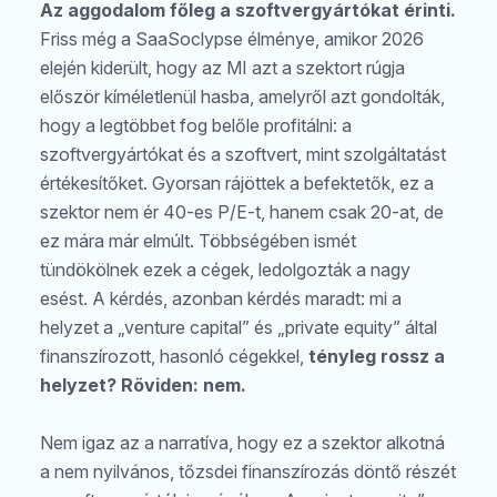
Az aggodalom főleg a szoftvergyártókat érinti.
Friss még a SaaSoclypse élménye, amikor 2026
elején kiderült, hogy az MI azt a szektort rúgja
először kíméletlenül hasba, amelyről azt gondolták,
hogy a legtöbbet fog belőle profitálni: a
szoftvergyártókat és a szoftvert, mint szolgáltatást
értékesítőket. Gyorsan rájöttek a befektetők, ez a
szektor nem ér 40-es P/E-t, hanem csak 20-at, de
ez mára már elmúlt. Többségében ismét
tündökölnek ezek a cégek, ledolgozták a nagy
esést. A kérdés, azonban kérdés maradt: mi a
helyzet a „venture capital” és „private equity” által
finanszírozott, hasonló cégekkel,
tényleg rossz a
helyzet? Röviden: nem.
Nem igaz az a narratíva, hogy ez a szektor alkotná
a nem nyilvános, tőzsdei finanszírozás döntő részét