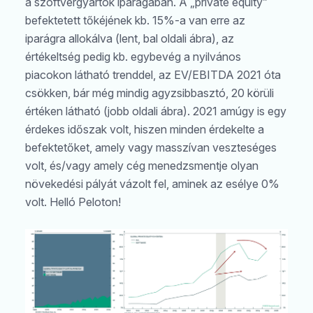
a szoftvergyártók iparágában. A „private equity”
befektetett tőkéjének kb. 15%-a van erre az
iparágra allokálva (lent, bal oldali ábra), az
értékeltség pedig kb. egybevég a nyilvános
piacokon látható trenddel, az EV/EBITDA 2021 óta
csökken, bár még mindig agyzsibbasztó, 20 körüli
értéken látható (jobb oldali ábra). 2021 amúgy is egy
érdekes időszak volt, hiszen minden érdekelte a
befektetőket, amely vagy masszívan veszteséges
volt, és/vagy amely cég menedzsmentje olyan
növekedési pályát vázolt fel, aminek az esélye 0%
volt. Helló Peloton!