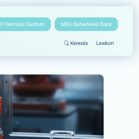
 Elemzési Centrum
MBH Befektetési Bank
Keresés
Lexikon