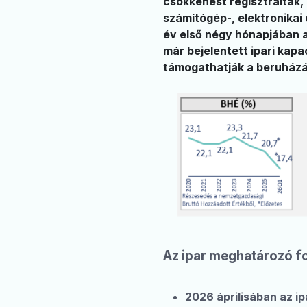
csökkenést regisztráltak,
számítógép-, elektronikai
év első négy hónapjában a
már bejelentett ipari kap
támogathatják a beruházási
Az ipar meghatározó f
2026 áprilisában az i