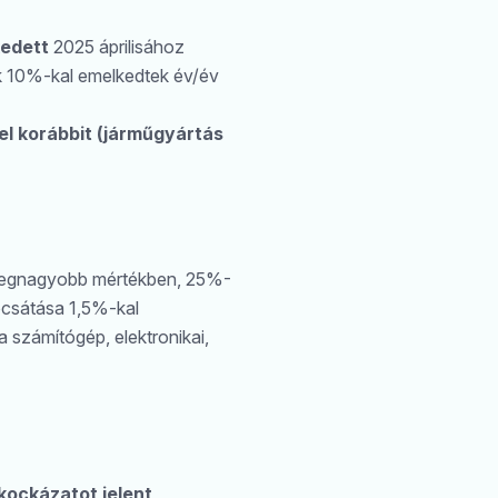
kedett
2025 áprilisához
ek 10%-kal emelkedtek év/év
l korábbit (járműgyártás
legnagyobb mértékben, 25%-
ocsátása 1,5%-kal
 számítógép, elektronikai,
kockázatot jelent,