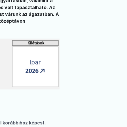
űgyártásban, valamint a
s volt tapasztalható. Az
ést várunk az ágazatban. A
 középtávon
l korábbihoz képest.