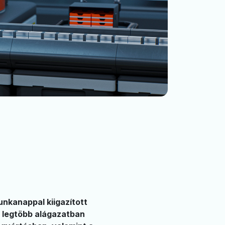
unkanappal kiigazított
A legtöbb alágazatban