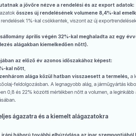
tatnak a jövőre nézve a rendelési és az export adatok:
gazatok
összes új rendelésének volumene 8,4%-kal emel
di rendelések 1%-kal csökkentek, viszont az új exportrendelés
sállomány április végén 32%-kal meghaladta az egy évve
dezés alágakban kiemelkedően nőtt).
jában az előző év azonos időszakához képest:
1%-kal nőtt
,
tizenhárom alága közül hatban visszaesett a termelés,
a 
 kőolaj-feldolgozásban. A legnagyobb alág, a járműgyártás kib
en 0,8 és 22% közötti mértékben nőtt a volumen, a leginkább a
tásában.
eljes ágazatra és a kiemelt alágazatokra
 iráni háború további elhúzódása az ipar szempontjából 