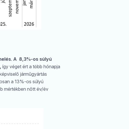
melés
.
A 8,3%-os súlyú
,
így véget ért a több hónapja
képviselő járműgyártás
mosan a 13%-os súlyú
bb mértékben nőtt év/év