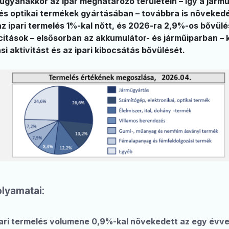
 ugyanakkor az ipar meghatározó területein – így a járm
 és optikai termékek gyártásában – továbbra is növekedé
z ipari termelés 1%-kal nőtt, és 2026-ra 2,9%-os bővül
acitások – elsősorban az akkumulátor- és járműiparban –
 aktivitást és az ipari kibocsátás bővülését.
olyamatai:
pari termelés volumene 0,9%-kal növekedett az egy évve