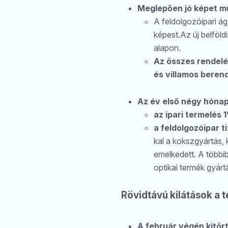
Meglepően jó képet mu
A feldolgozóipari á
képest.Az új belföl
alapon.
Az összes rendelé
és villamos beren
Az év első négy hónap
az ipari termelés 
a feldolgozóipar 
kal a kokszgyártás,
emelkedett. A többib
optikai termék gyár
Rövidtávú kilátások a t
A február végén kitört