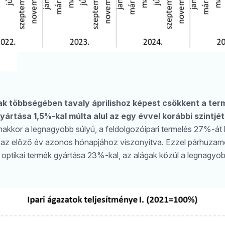
gak többségében tavaly áprilishoz képest csökkent a ter
ártása 1,5%-kal múlta alul az egy évvel korábbi szintjét
akkor a legnagyobb súlyú, a feldolgozóipari termelés 27%-át 
 az előző év azonos hónapjához viszonyítva. Ezzel párhuza
, optikai termék gyártása 23%-kal, az alágak közül a legnagyo