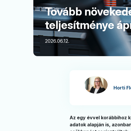
Tovább növekedet
teljesítménye áp
2026.06.12.
Horti F
Az egy évvel korábbihoz ké
adatok alapján is, azonba