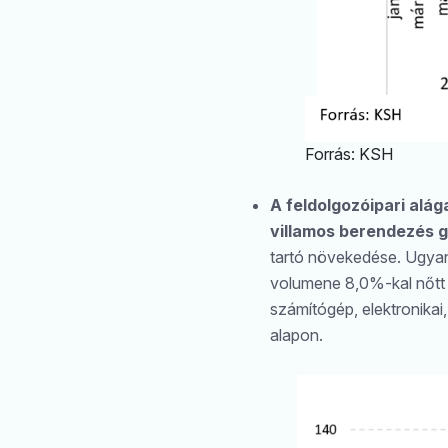
Forrás: KSH
A feldolgozóipari alá
villamos berendezés gy
tartó növekedése. Ugyan
volumene 8,0%-kal nőtt
számítógép, elektronikai
alapon.