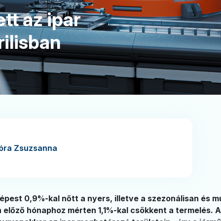
t az ipar
rilisban
lóra Zsuzsanna
pest 0,9%-kal nőtt a nyers, illetve a szezonálisan és m
n előző hónaphoz mérten 1,1%-kal csökkent a termelés. 