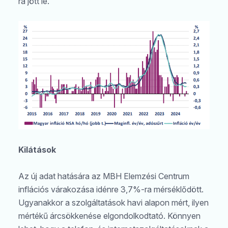
ra jött le.
Kilátások
Az új adat hatására az MBH Elemzési Centrum
inflációs várakozása idénre 3,7%-ra mérséklődött.
Keresés
Ugyanakkor a szolgáltatások havi alapon mért, ilyen
mértékű árcsökkenése elgondolkodtató. Könnyen