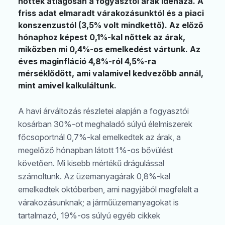
nőttek átlagosan a fogyasztói árak idehaza. A
friss adat elmaradt várakozásunktól és a piaci
konszenzustól (3,5% volt mindkettő). Az előző
hónaphoz képest 0,1%-kal nőttek az árak,
miközben mi 0,4%-os emelkedést vártunk. Az
éves maginfláció 4,8%-ról 4,5%-ra
mérséklődött, ami valamivel kedvezőbb annál,
mint amivel kalkuláltunk.
A havi árváltozás részletei alapján a fogyasztói
kosárban 30%-ot meghaladó súlyú élelmiszerek
főcsoportnál 0,7%-kal emelkedtek az árak, a
megelőző hónapban látott 1%-os bővülést
követően. Mi kisebb mértékű drágulással
számoltunk. Az üzemanyagárak 0,8%-kal
emelkedtek októberben, ami nagyjából megfelelt a
várakozásunknak; a járműüzemanyagokat is
tartalmazó, 19%-os súlyú egyéb cikkek