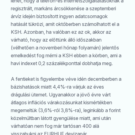
lehet, hogy a telefon-és internetszolgáltatásoknak a
regisztrált, markáns árcsökkenése a szeptemberi
árvíz idején biztosított ingyen adatcsomagok
hatását tükrözi, amit októberben számolhatott el a
KSH. Azonban, ha valóban ez az ok, akkor az
várható, hogy az előttünk álló időszakban
(vélhetően a novemberi hónap folyamán) jelentős
emelkedést fog mérni a KSH ebben a körben, ami a
havi indexet 0,2 százalékponttal dobhatja meg.
A fentieket is figyelembe véve idén decemberben a
bázishatások miatt 4,4%-ra várjuk az éves
drágulási ütemet. Ugyanakkor a jövő évre várt
átlagos inflációs várakozásunkat kismértékben
megemeltük (3,6%-ról 3,8%-ra), leginkább a forint
közelmúltban látott gyengülése miatt, ami után
várhatóan nem fog már tartósan 400 alá
visszabukni az EURHUF devizapár.