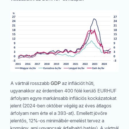
A vártnál rosszabb
GDP
az inflációt hűti,
ugyanakkor az érdemben 400 fölé kerülő EURHUF
árfolyam egyre markánsabb inflációs kockázatokat
jelent (2024-ben október végéig az éves átlagos
árfolyam nem érte el a 393-at). Emellett jövőre
jelentős, 12%-os minimálbér-emelést tervez a
kormány, ami ugyancsak árfelhajtó hatású. A vártnál