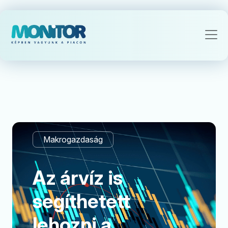
Makrogazdaság
Az árvíz is
segíthetett
lehozni a