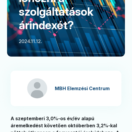
szolgáltatások
árindexét?
2024.11.12.
MBH Elemzési Centrum
A szeptemberi 3,0%-os év/év alapú
áremelkedést követően októberben 3,2%-kal