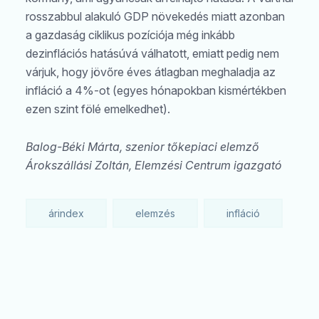
rosszabbul alakuló GDP növekedés miatt azonban
a gazdaság ciklikus pozíciója még inkább
dezinflációs hatásúvá válhatott, emiatt pedig nem
várjuk, hogy jövőre éves átlagban meghaladja az
infláció a 4%-ot (egyes hónapokban kismértékben
ezen szint fölé emelkedhet).
Balog-Béki Márta, szenior tőkepiaci elemző
Árokszállási Zoltán, Elemzési Centrum igazgató
árindex
elemzés
infláció