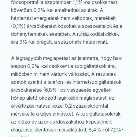
főcsoportnál a szeptemberi 1,1%-os csökkenést
követően 0,2%-kal emelkedtek az árak. A
háztartási energiaárak nem változtak, mérsékelt
(0,1%) árcsökkenést közöltek a szeszesitalok és a
dohánytermékek esetében. A ruházkodási cikkek
ára 3%-kal drágult, a szezonális hatás miatt.
A legnagyobb meglepetést az jelentette, hogy havi
alapon 0,9%-kal csökkent a szolgáltatások ára,
miközben mi nem vártunk változást. A részletes
adatok szerint a telefon- és internetszolgáltatások
árcsökkenése (6,8%- os visszaesés egyetlen
hónap alatt) okozott leginkább meglepetést, az
árváltozás hatása közel 0,2 százalékponttal
mérsékelte a teljes árindexet. A szolgáltatásoknak
az előző év azonos időszakához képest mért
drágulása jelentősen mérséklődött, 8,4%-ról 7,2%-