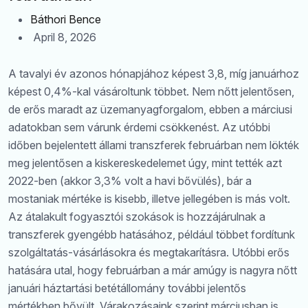
Báthori Bence
April 8, 2026
A tavalyi év azonos hónapjához képest 3,8, míg januárhoz
képest 0,4%-kal vásároltunk többet. Nem nőtt jelentősen,
de erős maradt az üzemanyagforgalom, ebben a márciusi
adatokban sem várunk érdemi csökkenést. Az utóbbi
időben bejelentett állami transzferek februárban nem lökték
meg jelentősen a kiskereskedelemet úgy, mint tették azt
2022-ben (akkor 3,3% volt a havi bővülés), bár a
mostaniak mértéke is kisebb, illetve jellegében is más volt.
Az átalakult fogyasztói szokások is hozzájárulnak a
transzferek gyengébb hatásához, például többet fordítunk
szolgáltatás-vásárlásokra és megtakarításra. Utóbbi erős
hatására utal, hogy februárban a már amúgy is nagyra nőtt
januári háztartási betétállomány további jelentős
mértékben bővült. Várakozásaink szerint márciusban is