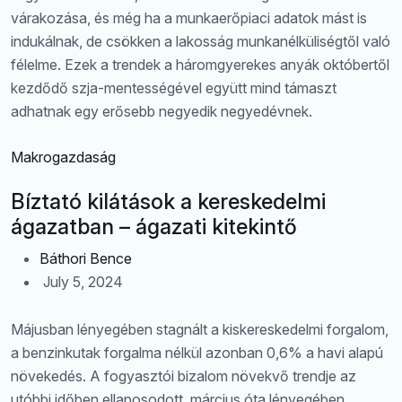
várakozása, és még ha a munkaerőpiaci adatok mást is
indukálnak, de csökken a lakosság munkanélküliségtől való
félelme. Ezek a trendek a háromgyerekes anyák októbertől
kezdődő szja-mentességével együtt mind támaszt
adhatnak egy erősebb negyedik negyedévnek.
Makrogazdaság
Bíztató kilátások a kereskedelmi
ágazatban – ágazati kitekintő
Báthori Bence
July 5, 2024
Májusban lényegében stagnált a kiskereskedelmi forgalom,
a benzinkutak forgalma nélkül azonban 0,6% a havi alapú
növekedés. A fogyasztói bizalom növekvő trendje az
utóbbi időben ellaposodott, március óta lényegében