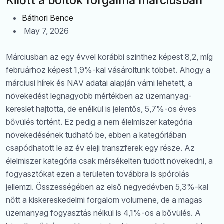
Kilőtt a boltok forgalma márciusban
Báthori Bence
May 7, 2026
Márciusban az egy évvel korábbi szinthez képest 8,2, míg
februárhoz képest 1,9%-kal vásároltunk többet. Ahogy a
márciusi hírek és NAV adatai alapján várni lehetett, a
növekedést legnagyobb mértékben az üzemanyag-
kereslet hajtotta, de enélkül is jelentős, 5,7%-os éves
bővülés történt. Ez pedig a nem élelmiszer kategória
növekedésének tudható be, ebben a kategóriában
csapódhatott le az év eleji transzferek egy része. Az
élelmiszer kategória csak mérsékelten tudott növekedni, a
fogyasztókat ezen a területen továbbra is spórolás
jellemzi. Összességében az első negyedévben 5,3%-kal
nőtt a kiskereskedelmi forgalom volumene, de a magas
üzemanyag fogyasztás nélkül is 4,1%-os a bővülés. A