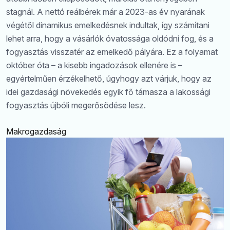
stagnál. A nettó reálbérek már a 2023-as év nyarának
végétől dinamikus emelkedésnek indultak, így számítani
lehet arra, hogy a vásárlók óvatossága oldódni fog, és a
fogyasztás visszatér az emelkedő pályára. Ez a folyamat
október óta – a kisebb ingadozások ellenére is –
egyértelműen érzékelhető, úgyhogy azt várjuk, hogy az
idei gazdasági növekedés egyik fő támasza a lakossági
fogyasztás újbóli megerősödése lesz.
Makrogazdaság