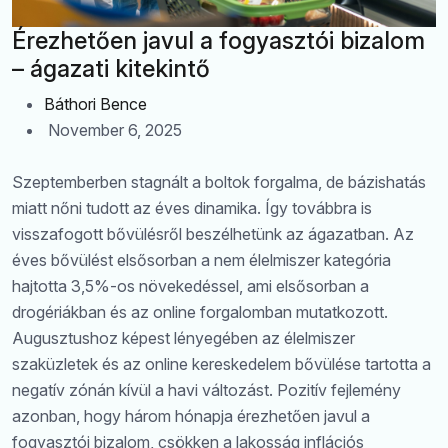
Érezhetően javul a fogyasztói bizalom
– ágazati kitekintő
Báthori Bence
November 6, 2025
Szeptemberben stagnált a boltok forgalma, de bázishatás
miatt nőni tudott az éves dinamika. Így továbbra is
visszafogott bővülésről beszélhetünk az ágazatban. Az
éves bővülést elsősorban a nem élelmiszer kategória
hajtotta 3,5%-os növekedéssel, ami elsősorban a
drogériákban és az online forgalomban mutatkozott.
Augusztushoz képest lényegében az élelmiszer
szaküzletek és az online kereskedelem bővülése tartotta a
negatív zónán kívül a havi változást. Pozitív fejlemény
azonban, hogy három hónapja érezhetően javul a
fogyasztói bizalom, csökken a lakosság inflációs