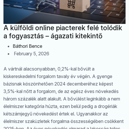
A külföldi online piacterek felé tolódik
a fogyasztás – ágazati kitekintő
Báthori Bence
February 5, 2026
A vártnál alacsonyabban, 0,2%-kal bővült a
kiskereskedelmi forgalom tavaly év végén. A gyenge
bázisnak köszönhetően 2024 decemberéhez képest
3,5%-kal nőtt a forgalom, de az egész éves növekedés
három százalék alatt alakult. A bővülést leginkább a nem
élelmiszer kategória húzta, ezen belül pedig a drogériák
kétszámjegyű növekedést értek el. Ugyanakkor az
élelmiszer szaküzletek forgalma összességében csökkent
2025-ben. Az éves növekedés elmarad a lakosság teljes