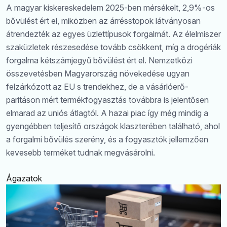
A magyar kiskereskedelem 2025-ben mérsékelt, 2,9%-os
bővülést ért el, miközben az árrésstopok látványosan
átrendezték az egyes üzlettípusok forgalmát. Az élelmiszer
szaküzletek részesedése tovább csökkent, míg a drogériák
forgalma kétszámjegyű bővülést ért el. Nemzetközi
összevetésben Magyarország növekedése ugyan
felzárkózott az EU s trendekhez, de a vásárlóerő-
paritáson mért termékfogyasztás továbbra is jelentősen
elmarad az uniós átlagtól. A hazai piac így még mindig a
gyengébben teljesítő országok klaszterében található, ahol
a forgalmi bővülés szerény, és a fogyasztók jellemzően
kevesebb terméket tudnak megvásárolni.
Ágazatok