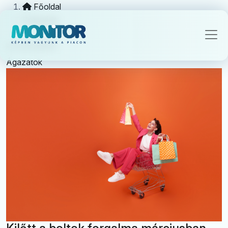
Főoldal
Kategória
kereskedelem
Ágazatok