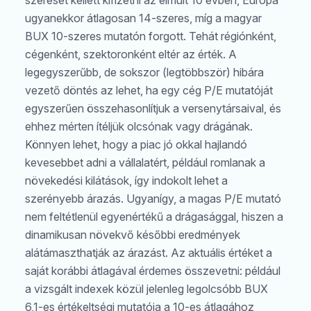
szeresét kellett kifizetni az elmúlt 10 évben, Európa
ugyanekkor átlagosan 14-szeres, míg a magyar
BUX 10-szeres mutatón forgott. Tehát régiónként,
cégenként, szektoronként eltér az érték. A
legegyszerűbb, de sokszor (legtöbbször) hibára
vezető döntés az lehet, ha egy cég P/E mutatóját
egyszerűen összehasonlítjuk a versenytársaival, és
ehhez mérten ítéljük olcsónak vagy drágának.
Könnyen lehet, hogy a piac jó okkal hajlandó
kevesebbet adni a vállalatért, például romlanak a
növekedési kilátások, így indokolt lehet a
szerényebb árazás. Ugyanígy, a magas P/E mutató
nem feltétlenül egyenértékű a drágasággal, hiszen a
dinamikusan növekvő későbbi eredmények
alátámaszthatják az árazást. Az aktuális értéket a
saját korábbi átlagával érdemes összevetni: például
a vizsgált indexek közül jelenleg legolcsóbb BUX
6,1-es értékeltségi mutatója a 10-es átlagához