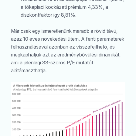
a tőkepiaci kockázati prémium 4,33%, a
diszkontfaktor így 8,81%.
Már csak egy ismeretlenünk maradt: a rövid távú,
azaz 10 éves növekedési ütem. A fenti paraméterek
felhasználásával azonban ez visszafejthető, és
megkaphatjuk azt az eredménybővülési dinamikát,
ami a jelenlegi 33-szoros P/E mutatót
alátámaszthatja.