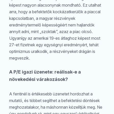
képest nagyon alacsonynak mondható. Ez utalhat
arra, hogy a befektetők kockázatkerülők a piaccal
kapcsolatban, a magyar részvények
eredménytermelő képességéért nem hajlandók
annyit adni, mint „szoktak”, azaz a piac olcsó.
Ugyanígy az amerikai 19-es átlaghoz képest most
27-et fizetnek egy egységnyi eredményért, tehát
optimizmus uralkodik, a részvényeket drágán is
megveszik.
A P/E igazi üzenete: reálisak-e a
növekedési várakozások?
A fentinél is értékesebb üzenetet hordozhat a
mutató, és többet segíthet a befektetési döntések
meghozatalakor, ha máshonnan közelítjük meg. Ne
úgy gondoljunk rá, mint egy egyszerű értékeltségi