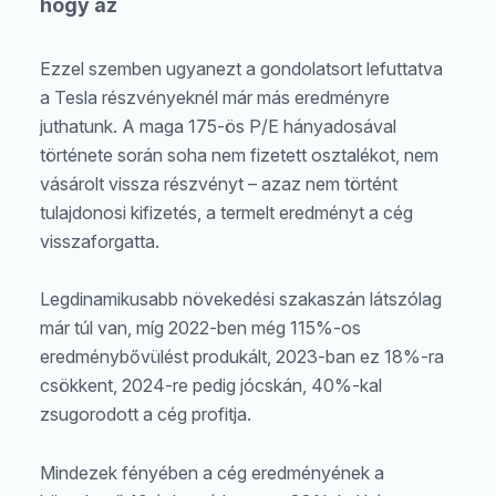
hogy az
Ezzel szemben ugyanezt a gondolatsort lefuttatva
a Tesla részvényeknél már más eredményre
juthatunk. A maga 175-ös P/E hányadosával
története során soha nem fizetett osztalékot, nem
vásárolt vissza részvényt – azaz nem történt
tulajdonosi kifizetés, a termelt eredményt a cég
visszaforgatta.
Legdinamikusabb növekedési szakaszán látszólag
már túl van, míg 2022-ben még 115%-os
eredménybővülést produkált, 2023-ban ez 18%-ra
csökkent, 2024-re pedig jócskán, 40%-kal
zsugorodott a cég profitja.
Mindezek fényében a cég eredményének a