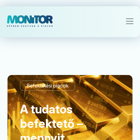
Befektetési piacok
A tudatos
befektető –
mennyit