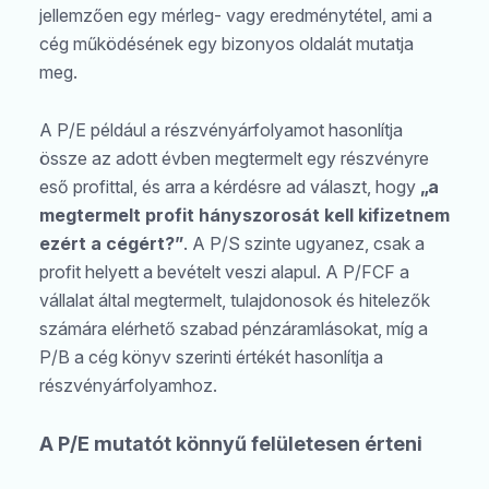
jellemzően egy mérleg- vagy eredménytétel, ami a
cég működésének egy bizonyos oldalát mutatja
meg.
A P/E például a részvényárfolyamot hasonlítja
össze az adott évben megtermelt egy részvényre
eső profittal, és arra a kérdésre ad választ, hogy
„a
megtermelt profit hányszorosát kell kifizetnem
ezért a cégért?”
. A P/S szinte ugyanez, csak a
profit helyett a bevételt veszi alapul. A P/FCF a
vállalat által megtermelt, tulajdonosok és hitelezők
számára elérhető szabad pénzáramlásokat, míg a
P/B a cég könyv szerinti értékét hasonlítja a
részvényárfolyamhoz.
A P/E mutatót könnyű felületesen érteni