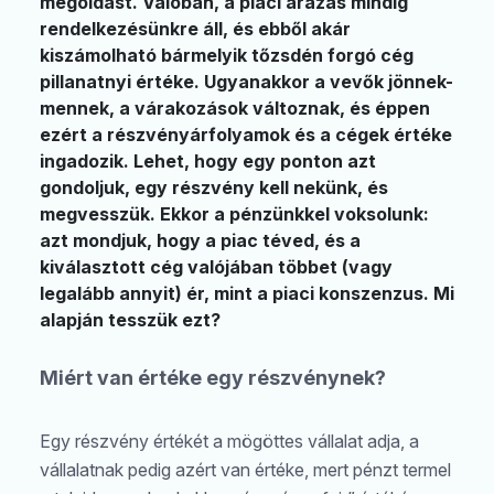
megoldást. Valóban, a piaci árazás mindig
rendelkezésünkre áll, és ebből akár
kiszámolható bármelyik tőzsdén forgó cég
pillanatnyi értéke. Ugyanakkor a vevők jönnek-
mennek, a várakozások változnak, és éppen
ezért a részvényárfolyamok és a cégek értéke
ingadozik. Lehet, hogy egy ponton azt
gondoljuk, egy részvény kell nekünk, és
megvesszük. Ekkor a pénzünkkel voksolunk:
azt mondjuk, hogy a piac téved, és a
kiválasztott cég valójában többet (vagy
legalább annyit) ér, mint a piaci konszenzus. Mi
alapján tesszük ezt?
Miért van értéke egy részvénynek?
Egy részvény értékét a mögöttes vállalat adja, a
vállalatnak pedig azért van értéke, mert pénzt termel