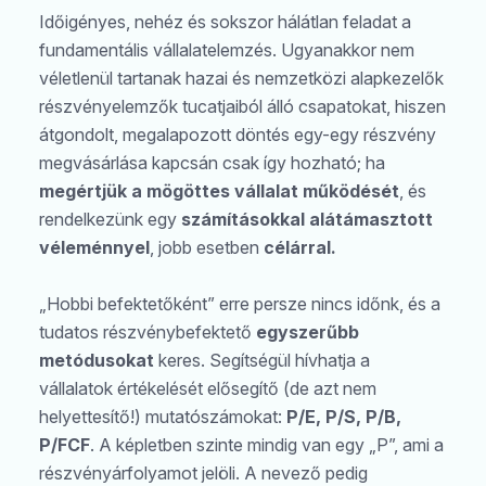
Időigényes, nehéz és sokszor hálátlan feladat a
fundamentális vállalatelemzés. Ugyanakkor nem
véletlenül tartanak hazai és nemzetközi alapkezelők
részvényelemzők tucatjaiból álló csapatokat, hiszen
átgondolt, megalapozott döntés egy-egy részvény
megvásárlása kapcsán csak így hozható; ha
megértjük a mögöttes vállalat működését
, és
rendelkezünk egy
számításokkal alátámasztott
véleménnyel
, jobb esetben
célárral.
„Hobbi befektetőként” erre persze nincs időnk, és a
tudatos részvénybefektető
egyszerűbb
metódusokat
keres. Segítségül hívhatja a
vállalatok értékelését elősegítő (de azt nem
helyettesítő!) mutatószámokat:
P/E, P/S, P/B,
P/FCF
. A képletben szinte mindig van egy „P”, ami a
részvényárfolyamot jelöli. A nevező pedig