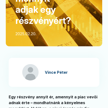
adjak egy
részvényért?
2025.02.20.
Vince Péter
Egy részvény annyit ér, amennyit a piac vevői
adnak érte – mondhatnánk a kényelmes