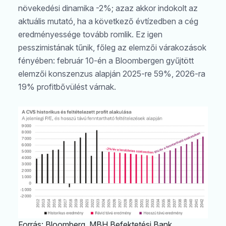
növekedési dinamika -2%; azaz akkor indokolt az
aktuális mutató, ha a következő évtízedben a cég
eredményessége tovább romlik. Ez igen
pesszimistának tűnik, főleg az elemzői várakozások
fényében: február 10-én a Bloombergen gyűjtött
elemzői konszenzus alapján 2025-re 59%, 2026-ra
19% profitbővülést várnak.
Forrás: Bloomberg, MBH Befektetési Bank