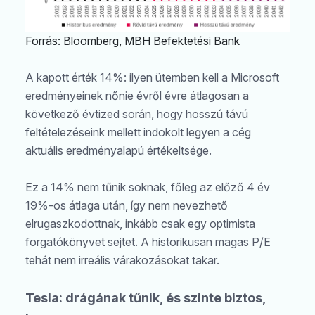
Forrás: Bloomberg, MBH Befektetési Bank
A kapott érték 14%: ilyen ütemben kell a Microsoft
eredményeinek nőnie évről évre átlagosan a
következő évtized során, hogy hosszú távú
feltételezéseink mellett indokolt legyen a cég
aktuális eredményalapú értékeltsége.
Ez a 14% nem tűnik soknak, főleg az előző 4 év
19%-os átlaga után, így nem nevezhető
elrugaszkodottnak, inkább csak egy optimista
forgatókönyvet sejtet. A historikusan magas P/E
tehát nem irreális várakozásokat takar.
Tesla: drágának tűnik, és szinte biztos,