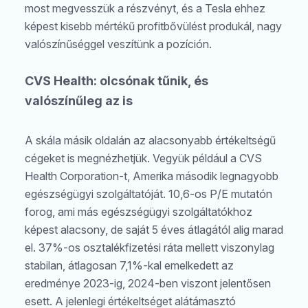
most megvesszük a részvényt, és a Tesla ehhez
képest kisebb mértékű profitbővülést produkál, nagy
valószínűséggel veszítünk a pozíción.
CVS Health: olcsónak tűnik, és
valószínűleg az is
A skála másik oldalán az alacsonyabb értékeltségű
cégeket is megnézhetjük. Vegyük például a CVS
Health Corporation-t, Amerika második legnagyobb
egészségügyi szolgáltatóját. 10,6-os P/E mutatón
forog, ami más egészségügyi szolgáltatókhoz
képest alacsony, de saját 5 éves átlagától alig marad
el. 37%-os osztalékfizetési ráta mellett viszonylag
stabilan, átlagosan 7,1%-kal emelkedett az
eredménye 2023-ig, 2024-ben viszont jelentősen
esett. A jelenlegi értékeltséget alátámasztó