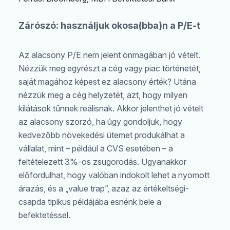
Zárószó: használjuk okosa(bba)n a P/E-t
Az alacsony P/E nem jelent önmagában jó vételt.
Nézzük meg egyrészt a cég vagy piac történetét,
saját magához képest ez alacsony érték? Utána
nézzük meg a cég helyzetét, azt, hogy milyen
kilátások tűnnek reálisnak. Akkor jelenthet jó vételt
az alacsony szorzó, ha úgy gondoljuk, hogy
kedvezőbb növekedési ütemet produkálhat a
vállalat, mint – például a CVS esetében – a
feltételezett 3%-os zsugorodás. Ugyanakkor
előfordulhat, hogy valóban indokolt lehet a nyomott
árazás, és a „value trap”, azaz az értékeltségi-
csapda tipikus példájába esnénk bele a
befektetéssel.