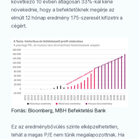
következő 10 évben átlagosan 33%-kal kéne
növekednie, hogy a befektetőknek megérje az
elmúlt 12 hónap eredmény 175-szeresét kifizetni a
cégért.
Forrás: Bloomberg, MBH Befektetési Bank
Ez az eredménybővülés szinte elképzelhetetlen,
tehát a magas P/E nem tűnik megalapozottnak. Ha