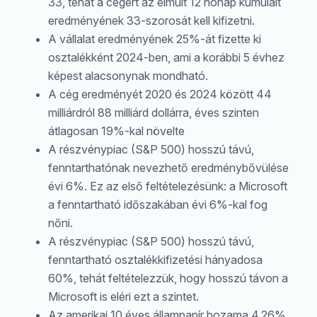
33, tehát a cégért az elmúlt 12 hónap kumulált
eredményének 33-szorosát kell kifizetni.
A vállalat eredményének 25%-át fizette ki
osztalékként 2024-ben, ami a korábbi 5 évhez
képest alacsonynak mondható.
A cég eredményét 2020 és 2024 között 44
milliárdról 88 milliárd dollárra, éves szinten
átlagosan 19%-kal növelte
A részvénypiac (S&P 500) hosszú távú,
fenntarthatónak nevezhető eredménybővülése
évi 6%. Ez az első feltételezésünk: a Microsoft
a fenntartható időszakában évi 6%-kal fog
nőni.
A részvénypiac (S&P 500) hosszú távú,
fenntartható osztalékkifizetési hányadosa
60%, tehát feltételezzük, hogy hosszú távon a
Microsoft is eléri ezt a szintet.
Az amerikai 10 éves állampapír hozama 4,26%,