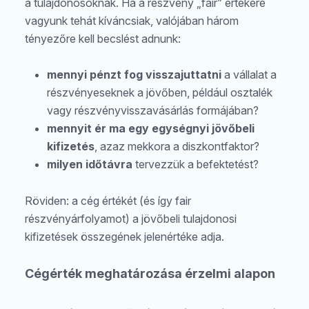
a tulajdonosoknak. Ha a részvény „fair” értékére
vagyunk tehát kíváncsiak, valójában három
tényezőre kell becslést adnunk:
mennyi pénzt fog visszajuttatni
a vállalat a
részvényeseknek a jövőben, például osztalék
vagy részvényvisszavásárlás formájában?
mennyit ér ma egy egységnyi jövőbeli
kifizetés
, azaz mekkora a diszkontfaktor?
milyen időtávra
tervezzük a befektetést?
Röviden: a cég értékét (és így fair
részvényárfolyamot) a jövőbeli tulajdonosi
kifizetések összegének jelenértéke adja.
Cégérték meghatározása érzelmi alapon