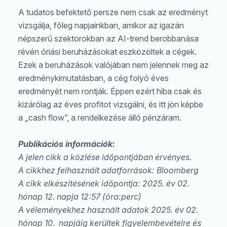
A tudatos befektető persze nem csak az eredményt
vizsgálja, főleg napjainkban, amikor az igazán
népszerű szektorokban az AI-trend berobbanása
révén óriási beruházásokat eszközöltek a cégek.
Ezek a beruházások valójában nem jelennek meg az
eredménykimutatásban, a cég folyó éves
eredményét nem rontják. Éppen ezért hiba csak és
kizárólag az éves profitot vizsgálni, és itt jön képbe
a „cash flow”, a rendelkezése álló pénzáram.
Publikációs információk
:
A jelen cikk a közlése időpontjában érvényes.
A cikkhez felhasznált adatforrások: Bloomberg
A cikk elkészítésének időpontja: 2025. év 02.
hónap 12. napja 12:57 (óra:perc)
A véleményekhez használt adatok 2025. év 02.
hónap 10. napjáig kerültek figyelembevételre és