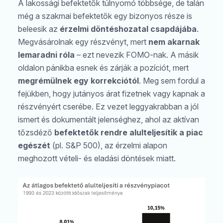
A lakossági befektetők túlnyomó többsége, de talán
még a szakmai befektetők egy bizonyos része is
beleesik az
érzelmi döntéshozatal csapdájába
.
Megvásárolnak egy részvényt, mert
nem akarnak
lemaradni róla
– ezt nevezik FOMO-nak. A másik
oldalon pánikba esnek és zárják a pozíciót, mert
megrémülnek egy korrekciótól
. Meg sem fordul a
fejükben, hogy jutányos árat fizetnek vagy kapnak a
részvényért cserébe. Ez vezet leggyakrabban a jól
ismert és dokumentált jelenséghez, ahol az aktívan
tőzsdéző
befektetők rendre alulteljesítik a piac
egészét
(pl. S&P 500), az érzelmi alapon
meghozott vételi- és eladási döntések miatt.