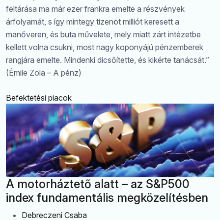
feltárása ma már ezer frankra emelte a részvények
árfolyamát, s így mintegy tizenöt milliót keresett a
manőveren, és buta művelete, mely miatt zárt intézetbe
kellett volna csukni, most nagy koponyájú pénzemberek
rangjára emelte. Mindenki dicsőítette, és kikérte tanácsát.”
(Émile Zola – A pénz)
Befektetési piacok
A motorháztető alatt – az S&P500
index fundamentális megközelítésben
Debreczeni Csaba