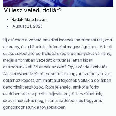
Mi lesz veled, dollár?
Radák Máté István
August 21, 2025
Új csúcson a vezető amerikai indexek, hatalmasat rallyzott
az arany, és a bitcoin is történelmi magasságokban. A fenti
eszközökből álló portfóliótól szép eredményeket várnánk,
mégis a forintban vezetett kimutatás láttán kicsit
csalódnunk kell. Mi ennek az oka? Egy szó: devizahatás.
Az idei évben 15%-ot erősödött a magyar fizetőeszköz a
dollárhoz képest, ami miatt alul teljesítők voltak a dollárban
denominált eszközök. Ritka jelenség, amikor a forint
esetében ekkora pozitív teljesítményről beszélhetünk,
szóval nézzük is meg, mi áll a háttérben, és hogyan is
gondolkodhatunk a továbbiakban.