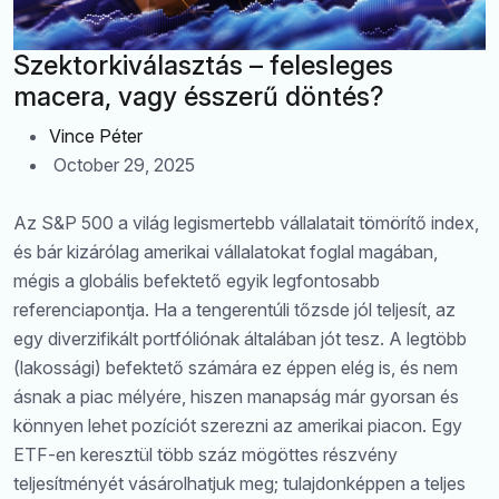
Szektorkiválasztás – felesleges
macera, vagy ésszerű döntés?
Vince Péter
October 29, 2025
Az S&P 500 a világ legismertebb vállalatait tömörítő index,
és bár kizárólag amerikai vállalatokat foglal magában,
mégis a globális befektető egyik legfontosabb
referenciapontja. Ha a tengerentúli tőzsde jól teljesít, az
egy diverzifikált portfóliónak általában jót tesz. A legtöbb
(lakossági) befektető számára ez éppen elég is, és nem
ásnak a piac mélyére, hiszen manapság már gyorsan és
könnyen lehet pozíciót szerezni az amerikai piacon. Egy
ETF-en keresztül több száz mögöttes részvény
teljesítményét vásárolhatjuk meg; tulajdonképpen a teljes