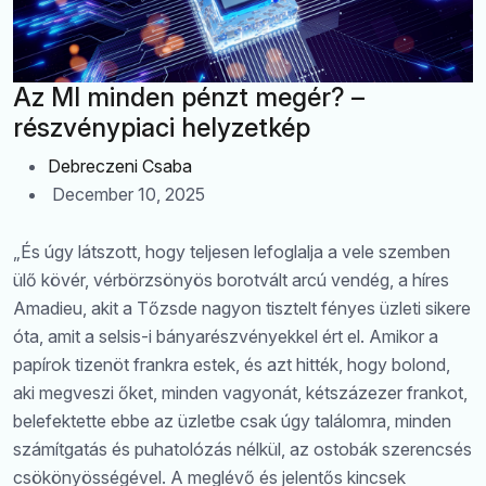
Az MI minden pénzt megér? –
részvénypiaci helyzetkép
Debreczeni Csaba
December 10, 2025
„És úgy látszott, hogy teljesen lefoglalja a vele szemben
ülő kövér, vérbörzsönyös borotvált arcú vendég, a híres
Amadieu, akit a Tőzsde nagyon tisztelt fényes üzleti sikere
óta, amit a selsis-i bányarészvényekkel ért el. Amikor a
papírok tizenöt frankra estek, és azt hitték, hogy bolond,
aki megveszi őket, minden vagyonát, kétszázezer frankot,
belefektette ebbe az üzletbe csak úgy találomra, minden
számítgatás és puhatolózás nélkül, az ostobák szerencsés
csökönyösségével. A meglévő és jelentős kincsek