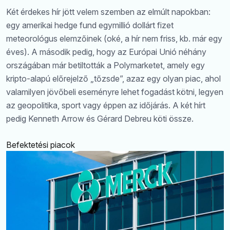
Két érdekes hír jött velem szemben az elmúlt napokban:
egy amerikai hedge fund egymillió dollárt fizet
meteorológus elemzőinek (oké, a hír nem friss, kb. már egy
éves). A második pedig, hogy az Európai Unió néhány
országában már betiltották a Polymarketet, amely egy
kripto-alapú előrejelző „tőzsde”, azaz egy olyan piac, ahol
valamilyen jövőbeli eseményre lehet fogadást kötni, legyen
az geopolitika, sport vagy éppen az időjárás. A két hírt
pedig Kenneth Arrow és Gérard Debreu köti össze.
Befektetési piacok