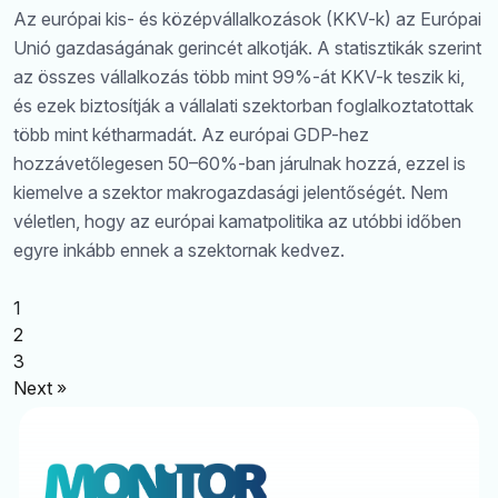
Az európai kis- és középvállalkozások (KKV-k) az Európai
Unió gazdaságának gerincét alkotják. A statisztikák szerint
az összes vállalkozás több mint 99%-át KKV-k teszik ki,
és ezek biztosítják a vállalati szektorban foglalkoztatottak
több mint kétharmadát. Az európai GDP-hez
hozzávetőlegesen 50–60%-ban járulnak hozzá, ezzel is
kiemelve a szektor makrogazdasági jelentőségét. Nem
véletlen, hogy az európai kamatpolitika az utóbbi időben
egyre inkább ennek a szektornak kedvez.
1
2
3
Next »