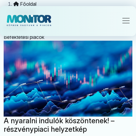
Főoldal
Kategória
befektetés
Befektetési piacok
A nyaralni indulók köszöntenek! –
részvénypiaci helyzetkép