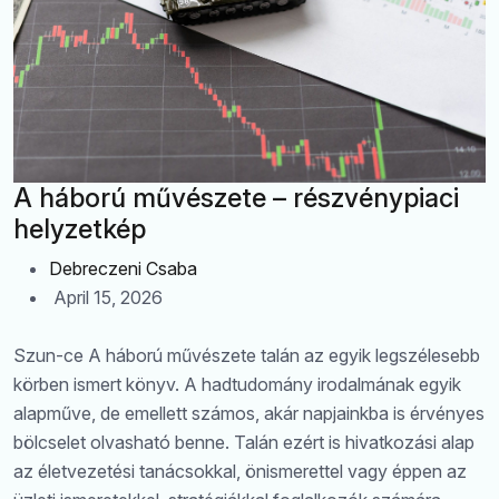
A háború művészete – részvénypiaci
helyzetkép
Debreczeni Csaba
April 15, 2026
Szun-ce A háború művészete talán az egyik legszélesebb
körben ismert könyv. A hadtudomány irodalmának egyik
alapműve, de emellett számos, akár napjainkba is érvényes
bölcselet olvasható benne. Talán ezért is hivatkozási alap
az életvezetési tanácsokkal, önismerettel vagy éppen az