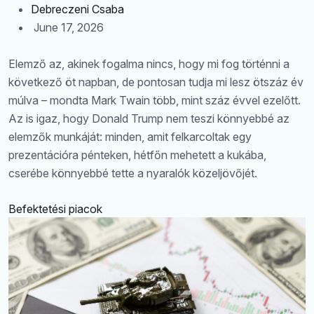
Debreczeni Csaba
June 17, 2026
Elemző az, akinek fogalma nincs, hogy mi fog történni a
következő öt napban, de pontosan tudja mi lesz ötszáz év
múlva – mondta Mark Twain több, mint száz évvel ezelőtt.
Az is igaz, hogy Donald Trump nem teszi könnyebbé az
elemzők munkáját: minden, amit felkarcoltak egy
prezentációra pénteken, hétfőn mehetett a kukába,
cserébe könnyebbé tette a nyaralók közeljövőjét.
Befektetési piacok