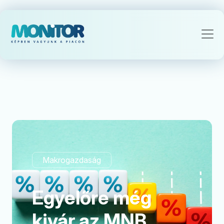
Makrogazdaság
Egyelőre még
kivár az MNB