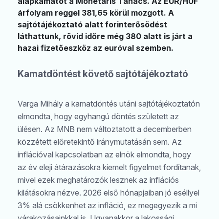
alapkamatot a Monetáris Tanács. Az EUR/HUF
árfolyam reggel 381,65 körül mozgott. A
sajtótájékoztató alatt forinterősödést
láthattunk, rövid időre még 380 alatt is járt a
hazai fizetőeszköz az euróval szemben.
Kamatdöntést követő sajtótájékoztató
Varga Mihály a kamatdöntés utáni sajtótájékoztatón
elmondta, hogy egyhangú döntés született az
ülésen. Az MNB nem változtatott a decemberben
közzétett előretekintő iránymutatásán sem. Az
inflációval kapcsolatban az elnök elmondta, hogy
az év eleji átárazásokra kiemelt figyelmet fordítanak,
mivel ezek meghatározók lesznek az inflációs
kilátásokra nézve. 2026 első hónapjaiban jó eséllyel
3% alá csökkenhet az infláció, ez megegyezik a mi
várakozásainkkal is. Ugyanakkor a lakossági