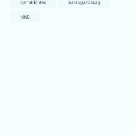
kamatdöntés
makrogazdaság
MNB