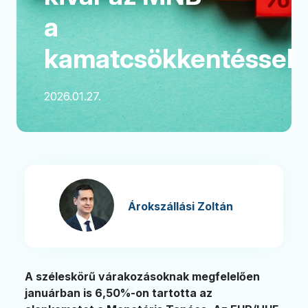
a
kamatcsökkentéssel
2026.01.27.
Árokszállási Zoltán
A széleskörű várakozásoknak megfelelően
januárban is 6,50%-on tartotta az