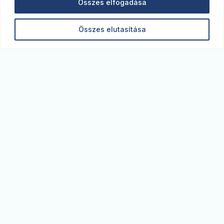
Összes elfogadása
Összes elutasítása
Monitor blog. A legfrissebb gazdasági elemzések,
kitekintések az MBH Bank szakértőitől. Képben
vagyunk a piacon.
monitor@monitorblog.hu