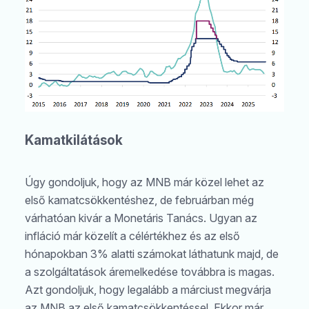
Kamatkilátások
Úgy gondoljuk, hogy az MNB már közel lehet az
Keresés
első kamatcsökkentéshez, de februárban még
várhatóan kivár a Monetáris Tanács. Ugyan az
infláció már közelít a célértékhez és az első
hónapokban 3% alatti számokat láthatunk majd, de
a szolgáltatások áremelkedése továbbra is magas.
Azt gondoljuk, hogy legalább a márciust megvárja
az MNB az első kamatcsökkentéssel. Ekkor már