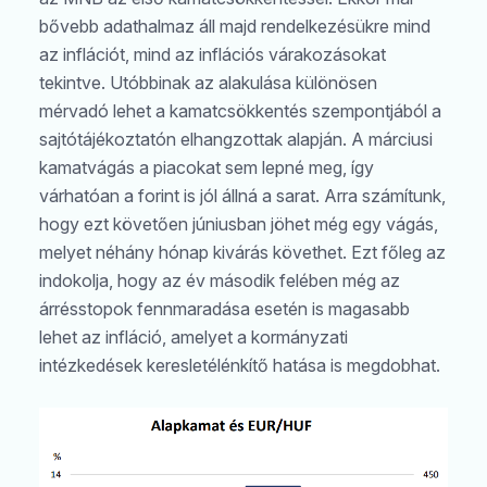
bővebb adathalmaz áll majd rendelkezésükre mind
az inflációt, mind az inflációs várakozásokat
tekintve. Utóbbinak az alakulása különösen
mérvadó lehet a kamatcsökkentés szempontjából a
sajtótájékoztatón elhangzottak alapján. A márciusi
kamatvágás a piacokat sem lepné meg, így
várhatóan a forint is jól állná a sarat. Arra számítunk,
hogy ezt követően júniusban jöhet még egy vágás,
melyet néhány hónap kivárás követhet. Ezt főleg az
indokolja, hogy az év második felében még az
árrésstopok fennmaradása esetén is magasabb
lehet az infláció, amelyet a kormányzati
intézkedések keresletélénkítő hatása is megdobhat.