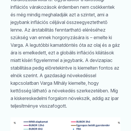
inflációs várakozások érdemben nem csökkentek
és még mindig meghaladják azt a szintet, ami a
jegybank inflációs céljával összeegyeztethető
lenne. Az árstabilitás fenntartható eléréséhez
szükség van ennek horgonyzására is – emelte ki
Varga. A legutóbbi kamatdöntés óta az olaj és a gáz
ára is emelkedett, ezt a globális inflációs kilátások
miatt kíséri figyelemmel a jegybank. A devizapiac
stabilitása pedig előretekintve is kiemelten fontos az
elnök szerint. A gazdasági növekedéssel
kapcsolatban Varga Mihály kiemelte, hogy
kettősség látható a növekedés szerkezetében. Míg
a kiskereskedelmi forgalom növekszik, addig az ipar
teljesítménye visszafogott.